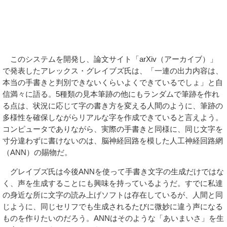
このシステムを開発し、論文サイト「arXiv（アーカイブ）」
で発表したアレックス・グレイブズ氏は、「一連の出力内容は、
本当の手書きと判別できないくらいよくできているでしょ」と自
信満々に語る。5種類の見本筆跡の他にもランダムで筆跡を作れ
る点は、状況に応じて字の書き方を変える人間のように、筆跡の
多様性を確保しながらリアルな字を作成できていると言えよう。
コンピュータでありながら、実際の手書きと同様に、同じ文字を
寸分違わずに書けないのは、脳神経回路を模した人工神経回路網
（ANN）の賜物だ。
グレイブズ氏は今後ANNを使って手書き文字の生成だけではな
く、声を生成することにも興味を持っているようだ。すでに私達
の身近な所に文字の読み上げソフトは存在しているが、人間と同
じように、同じセリフでも生成されるたびに微妙に違う声になる
ものを作りたいのだろう。ANNはそのような「あいまいさ」を生