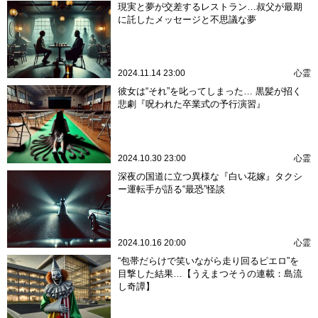
現実と夢が交差するレストラン…叔父が最期
に託したメッセージと不思議な夢
2024.11.14 23:00
心霊
彼女は“それ”を叱ってしまった… 黒髪が招く
悲劇『呪われた卒業式の予行演習』
2024.10.30 23:00
心霊
深夜の国道に立つ異様な『白い花嫁』タクシ
ー運転手が語る“最恐”怪談
2024.10.16 20:00
心霊
“包帯だらけで笑いながら走り回るピエロ”を
目撃した結果…【うえまつそうの連載：島流
し奇譚】