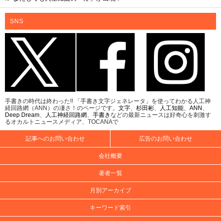
SNS
手書きの時代は終わった!! 「手書き文字ジェネレータ」を使ってわかる人工神
経回路網（ANN）の凄さ！のページです。
文字
、
杉田彬
、
人工知能
、
ANN
、
Deep Dream
、
人工神経回路網
、
手書き
などの最新ニュースは好奇心を刺激す
るオカルトニュースメディア、TOCANAで
記事へのお問い合わせ
広告のお問い合わせ
会社概要
著者一覧
月別アーカイブ
キーワード索引