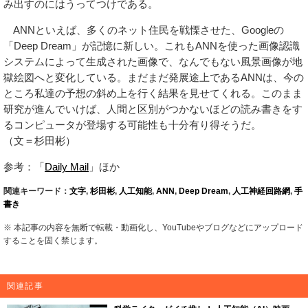
み出すのにはうってつけである。
ANNといえば、多くのネット住民を戦慄させた、Googleの
「Deep Dream」が記憶に新しい。これもANNを使った画像認識
システムによって生成された画像で、なんでもない風景画像が地
獄絵図へと変化している。まだまだ発展途上であるANNは、今の
ところ私達の予想の斜め上を行く結果を見せてくれる。このまま
研究が進んでいけば、人間と区別がつかないほどの読み書きをす
るコンピュータが登場する可能性も十分有り得そうだ。
（文＝杉田彬）
参考：「
Daily Mail
」ほか
関連キーワード：
文字
,
杉田彬
,
人工知能
,
ANN
,
Deep Dream
,
人工神経回路網
,
手
書き
※ 本記事の内容を無断で転載・動画化し、YouTubeやブログなどにアップロード
することを固く禁じます。
関連記事