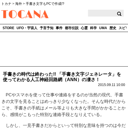
トカナ
>
海外
>
手書き文字もPCで作成!?
TOCANA
STORE
UFO・宇宙人
予言予知
事件
都市伝説
心霊
科学
UMA
歴史
スピ
手書きの時代は終わった!! 「手書き文字ジェネレータ」を
使ってわかる人工神経回路網（ANN）の凄さ！
2015.09.11 10:00
PCやスマホを使って仕事や連絡をするのが当然の現代、手書
きの文字を見ることはめっきり少なくなった。そんな時代だから
こそ、手書きの手紙はメール等よりも大きな手間がかかることか
ら、感情がこもった特別な連絡手段となりえている。
しかし、一見手書きだからといって特別な意味を持つのは今だ