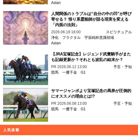
Aslan
人間関係のトラブルは“自分の中の凹”が呼び
寄せる？ 悟り系霊能師が語る現実を変える
「内面の法則」
2026.06.19 18:00
スピリチュアル
浄化
フラクタル
宇宙純粋意識領域
Aslan
【JRA宝塚記念】レジェンド武豊騎手がまた
も記録更新か？それとも波乱の結末か？
PR
2026.06.12 13:00
予言・予知
競馬
一攫千金
G1
サマージャンボより宝塚記念の馬券が圧倒的
にオススメの理由とは!?
PR
2026.06.08 13:00
予言・予知
競馬
一攫千金
G1
人気連載