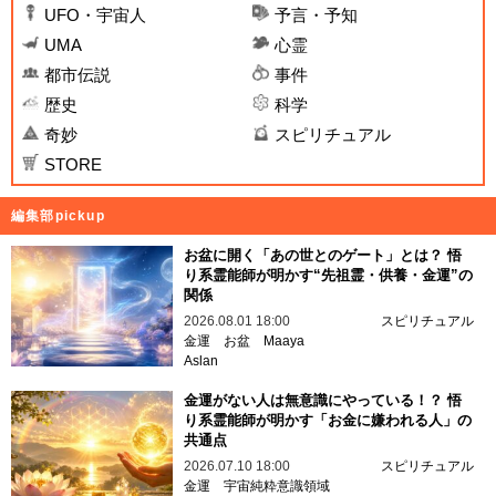
UFO・宇宙人
予言・予知
UMA
心霊
都市伝説
事件
歴史
科学
奇妙
スピリチュアル
STORE
編集部pickup
お盆に開く「あの世とのゲート」とは？ 悟
り系霊能師が明かす“先祖霊・供養・金運”の
関係
2026.08.01 18:00
スピリチュアル
金運
お盆
Maaya
Aslan
金運がない人は無意識にやっている！？ 悟
り系霊能師が明かす「お金に嫌われる人」の
共通点
2026.07.10 18:00
スピリチュアル
金運
宇宙純粋意識領域