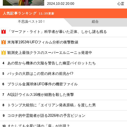
2024.10.02 20:00
心霊
人気記事ランキング
11:35更新
不思議ベスト10！
総合
「マーファ・ライト」科学者が暴いた正体、しかし謎も残る
米海軍1953年UFOフィルム分析の衝撃数値
観測史上最強クラスのスーパーエルニーニョ発達中
あの世から機体の欠陥を警告した幽霊パイロットたち
バッタの大群はこの世の終末の前兆か!?
ブラジル金属球体UFO事件の機密ファイル
AI設計ウイルス16種が細胞を殺した衝撃
トランプ大統領に「エイリアン発表原稿」を渡した男
コロナ的中霊能者が語る2026年の予言ビジョン
またしても火星に謎の「扉」が出現？