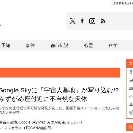
Latest News 
TOCANA
TOCANAのFacebookはこち
TOCANAのinstagra
TOCANAのRS
言予知
事件
都市伝説
心霊
科学
カ
Google Skyに「宇宙人基地」が写り込む!?
みずがめ座付近に不自然な天体
みずがめ座付近で不可解な発見があった。国際宇宙ステーションに似た未確
認の天体が存...
宇宙人基地
,
Google Sky Map
,
みずがめ座
,
オカルト
]
T
S・マスカラス（TOCANA編集部）