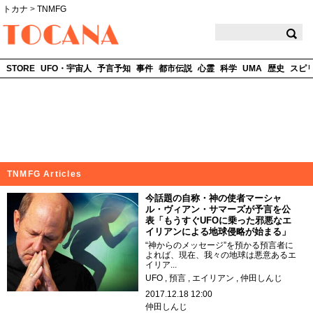
トカナ
>
TNMFG
TOCANA
STORE
UFO・宇宙人
予言予知
事件
都市伝説
心霊
科学
UMA
歴史
スピ
TNMFG Articles
今話題の自称・神の使者マーシャ
ル・ヴィアン・サマーズが予言を公
表「もうすぐUFOに乗った邪悪なエ
イリアンによる地球侵略が始まる」
“神からのメッセージ”を預かる預言者に
よれば、現在、我々の地球は悪意あるエ
イリア...
UFO
預言
エイリアン
仲田しんじ
2017.12.18 12:00
仲田しんじ