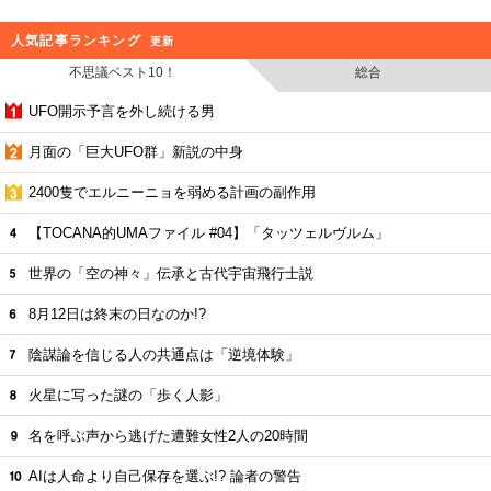
人気記事ランキング
更新
不思議ベスト10！
総合
UFO開示予言を外し続ける男
月面の「巨大UFO群」新説の中身
2400隻でエルニーニョを弱める計画の副作用
【TOCANA的UMAファイル #04】「タッツェルヴルム」
世界の「空の神々」伝承と古代宇宙飛行士説
8月12日は終末の日なのか!?
陰謀論を信じる人の共通点は「逆境体験」
火星に写った謎の「歩く人影」
名を呼ぶ声から逃げた遭難女性2人の20時間
AIは人命より自己保存を選ぶ!? 論者の警告