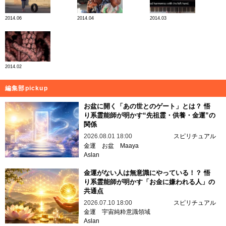
2014.06
2014.04
2014.03
2014.02
編集部pickup
お盆に開く「あの世とのゲート」とは？ 悟
り系霊能師が明かす“先祖霊・供養・金運”の
関係
2026.08.01 18:00
スピリチュアル
金運
お盆
Maaya
Aslan
金運がない人は無意識にやっている！？ 悟
り系霊能師が明かす「お金に嫌われる人」の
共通点
2026.07.10 18:00
スピリチュアル
金運
宇宙純粋意識領域
Aslan