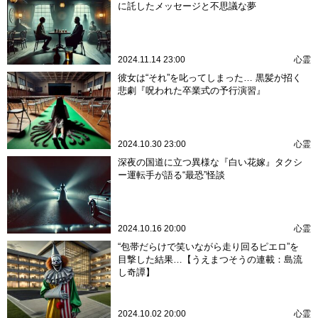
に託したメッセージと不思議な夢
2024.11.14 23:00
心霊
彼女は“それ”を叱ってしまった… 黒髪が招く
悲劇『呪われた卒業式の予行演習』
2024.10.30 23:00
心霊
深夜の国道に立つ異様な『白い花嫁』タクシ
ー運転手が語る“最恐”怪談
2024.10.16 20:00
心霊
“包帯だらけで笑いながら走り回るピエロ”を
目撃した結果…【うえまつそうの連載：島流
し奇譚】
2024.10.02 20:00
心霊