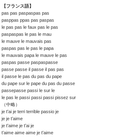
【フランス語】
pas pas paspaspas pas
pasppas ppas pas paspas
le pas pas le faux pas le pas
paspaspas le pas le mau
le mauve le mauvais pas
paspas pas le pas le papa
le mauvais papa le mauve le pas
paspas passe paspaspasse
passe passe il passe il pas pas
il passe le pas du pas du pape
du pape sur le pape du pas du passe
passepasse passi le sur le
le pas le passi passi passi pissez sur
（中略）
je t’ai je terri terrible passio je
je je t’aime
je t’aime je t’ai je
t’aime aime aime je t’aime