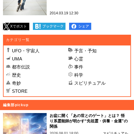
2014.03.19 12:30
Xでポスト
カテゴリ一覧
UFO・宇宙人
予言・予知
UMA
心霊
都市伝説
事件
歴史
科学
奇妙
スピリチュアル
STORE
編集部pickup
お盆に開く「あの世とのゲート」とは？ 悟
り系霊能師が明かす“先祖霊・供養・金運”の
関係
2026.08.01 18:00
スピリチュアル