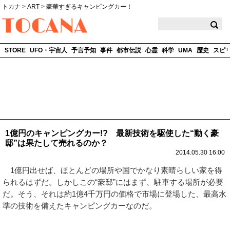
トカナ
>
ART
>
豪華すぎるキャンピングカー！
TOCANA
STORE
UFO・宇宙人
予言予知
事件
都市伝説
心霊
科学
UMA
歴史
スピ
1億円のキャンピングカー!? 最新技術を駆使した“動く豪
邸”は果たして売れるのか？
2014.05.30 16:00
1億円出せば、ほとんどの場所や国でかなり素晴らしい家を得
られるはずだ。しかしこの“豪邸”にはまず、駐車する場所が必要
だ。そう、それは約1億4千万円の価格で市場に登場した、最高水
準の技術を備えたキャンピングカーなのだ。