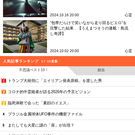
2024.10.16 20:00
心霊
“包帯だらけで笑いながら走り回るピエロ”を
目撃した結果…【うえまつそうの連載：島流
し奇譚】
2024.10.02 20:00
心霊
人気記事ランキング
17:35更新
不思議ベスト10！
総合
トランプ大統領に「エイリアン発表原稿」を渡した男
コロナ的中霊能者が語る2026年の予言ビジョン
臨死体験で会った「素顔のイエス」
ブラジル金属球体UFO事件の機密ファイル
またしても火星に謎の「扉」が出現？