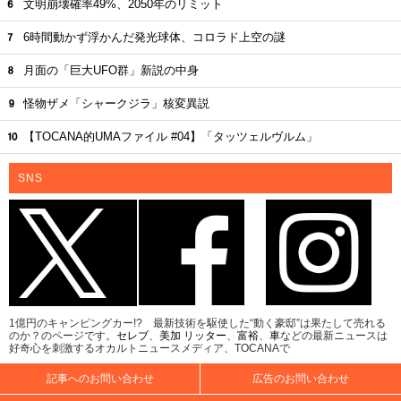
文明崩壊確率49%、2050年のリミット
6時間動かず浮かんだ発光球体、コロラド上空の謎
月面の「巨大UFO群」新説の中身
怪物ザメ「シャークジラ」核変異説
【TOCANA的UMAファイル #04】「タッツェルヴルム」
SNS
1億円のキャンピングカー!? 最新技術を駆使した“動く豪邸”は果たして売れる
のか？のページです。
セレブ
、
美加 リッター
、
富裕
、
車
などの最新ニュースは
好奇心を刺激するオカルトニュースメディア、TOCANAで
記事へのお問い合わせ
広告のお問い合わせ