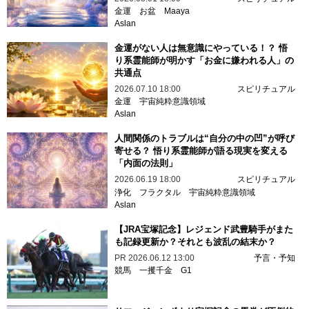
金運
お盆
Maaya
Aslan
金運がない人は無意識にやっている！？ 悟
り系霊能師が明かす「お金に嫌われる人」の
共通点
2026.07.10 18:00
スピリチュアル
金運
宇宙純粋意識領域
Aslan
人間関係のトラブルは“自分の中の凹”が呼び
寄せる？ 悟り系霊能師が語る現実を変える
「内面の法則」
2026.06.19 18:00
スピリチュアル
浄化
フラクタル
宇宙純粋意識領域
Aslan
【JRA宝塚記念】レジェンド武豊騎手がまた
も記録更新か？それとも波乱の結末か？
PR
2026.06.12 13:00
予言・予知
競馬
一攫千金
G1