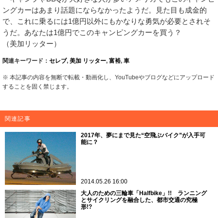
ングカーはあまり話題にならなかったようだ。見た目も成金的
で、これに乗るには1億円以外にもかなりな勇気が必要とされそ
うだ。あなたは1億円でこのキャンピングカーを買う？
（美加リッター）
関連キーワード：
セレブ
,
美加 リッター
,
富裕
,
車
※ 本記事の内容を無断で転載・動画化し、YouTubeやブログなどにアップロード
することを固く禁じます。
関連記事
2017年、夢にまで見た“空飛ぶバイク”が入手可
能に？
2014.05.26 16:00
大人のための三輪車「Halfbike」!! ランニング
とサイクリングを融合した、都市交通の究極
形!?