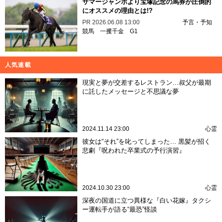
サマージャンボより宝塚記念の馬券が圧倒的
にオススメの理由とは!?
PR
2026.06.08 13:00
予言・予知
競馬
一攫千金
G1
人気連載
現実と夢が交差するレストラン…叔父が最期
に託したメッセージと不思議な夢
2024.11.14 23:00
心霊
彼女は“それ”を叱ってしまった… 黒髪が招く
悲劇『呪われた卒業式の予行演習』
2024.10.30 23:00
心霊
深夜の国道に立つ異様な『白い花嫁』タクシ
ー運転手が語る“最恐”怪談