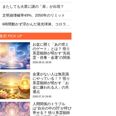
・
・
またしても火星に謎の「扉」が出現？
またしても火星に謎
・
・
文明崩壊確率49%、2050年のリミット
文明崩壊確率49%、2
・
・
6時間動かず浮かんだ発光球体、コロラド上空の謎
集部 PICK UP
お盆に開く「あの世と
のゲート」とは？ 悟り
系霊能師が明かす“先祖
霊・供養・金運”の関係
2026.08.01 18:00
金運がない人は無意識
にやっている！？ 悟り
系霊能師が明かす「お
金に嫌われる人」の共
通点
2026.07.10 18:00
人間関係のトラブル
は“自分の中の凹”が呼び
寄せる？ 悟り系霊能師