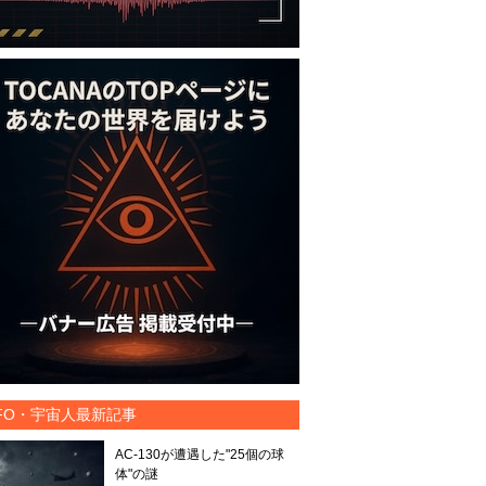
FO・宇宙人最新記事
AC-130が遭遇した"25個の球
体"の謎