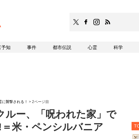
TOCANA
TOCANAのFacebookはこち
TOCANAのinstagra
TOCANAのRS
言予知
事件
都市伝説
心霊
科学
霊に襲撃される！
>
2ページ目
材クルー、「呪われた家」で
!＝米・ペンシルバニア
T