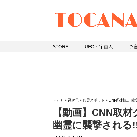
STORE
UFO・宇宙人
予
トカナ
>
異次元
>
心霊スポット
>
CNN取材班、幽
【動画】CNN取
幽霊に襲撃される!