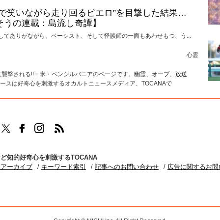
けで笑いながら走り回るピエロ”を目撃した結果…
そうの連載：島流し奇譚】
してありがながら、ベーシスト、そして怪談師の一面もあわせもつ、う...
心霊
襲撃される!!＝米・ペンシルバニアのページです。
幽霊
、
オーブ
、
放送
ースは好奇心を刺激するオカルトニュースメディア、TOCANAで
TOCANAのFacebookはこちら
TOCANAのinstagramはこちら
TOCANAのRSSはこちら
ど知的好奇心を刺激するTOCANA
別アーカイブ
キーワード索引
記事へのお問い合わせ
広告に関するお問