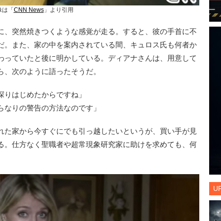
像は「
CNN News
」より引用
に、突然焼きつくような感覚が走る。すると、彼の手首に不
だ。また、家の中を案内されている間、キュロス氏も何者か
わっていたと後に明かしている。ディアナさんは、用意して
ら、次のように語ったそうだ。
探りはじめたからですね」
らなりの警告の方法なのです」
れた家から今すぐにでも引っ越したいというが、買い手が見
る。仕方なく聖職者や超常現象研究家に助けを求めても、何
U