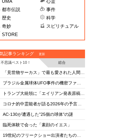
UMA
心霊
都市伝説
事件
歴史
科学
奇妙
スピリチュアル
STORE
気記事ランキング
更新
不思議ベスト10！
総合
・
・
「見世物サーカス」で最も愛された人間5選
・
・
ブラジル金属球体UFO事件の機密ファイル
・
・
トランプ大統領に「エイリアン発表原稿」を渡した男
・
・
コロナ的中霊能者が語る2026年の予言ビジョン
・
・
AC-130が遭遇した"25個の球体"の謎
AC-130が遭遇した"
・
・
臨死体験で会った「素顔のイエス」
臨死体験で会った「
・
・
19世紀のフリークショー出演者たちの実態