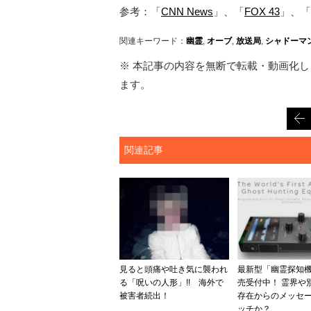
参考：「
CNN News
」、「
FOX 43
」、「
関連キーワード：
幽霊
,
オーブ
,
放送局
,
シャドーマ
※ 本記事の内容を無断で転載・動画化し、
ます。
関連記事
見ると頭痛や吐き気に襲われ
最新型「幽霊探知
る「呪いの人形」!! 海外で
売受付中！ 霊界や
被害者続出！
存在からのメッセ
ッチか？