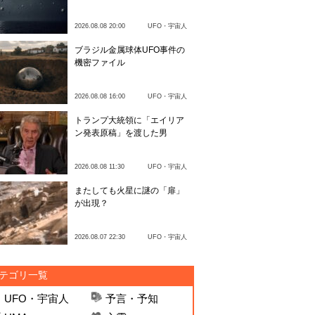
2026.08.08 20:00
UFO・宇宙人
ブラジル金属球体UFO事件の
機密ファイル
2026.08.08 16:00
UFO・宇宙人
トランプ大統領に「エイリア
ン発表原稿」を渡した男
2026.08.08 11:30
UFO・宇宙人
またしても火星に謎の「扉」
が出現？
2026.08.07 22:30
UFO・宇宙人
テゴリ一覧
UFO・宇宙人
予言・予知