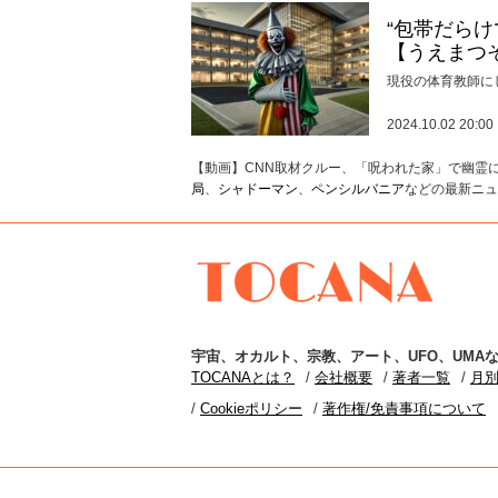
“包帯だら
【うえまつ
現役の体育教師に
2024.10.02 20:00
【動画】CNN取材クルー、「呪われた家」で幽霊に
局
、
シャドーマン
、
ペンシルバニア
などの最新ニュ
TOCANA
宇宙
、
オカルト
、
宗教
、
アート
、
UFO
、
UMA
な
TOCANAとは？
会社概要
著者一覧
月
Cookieポリシー
著作権/免責事項について