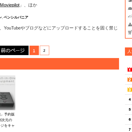
Moviepilot
」、ほか
ン
,
ペンシルバニア
YouTubeやブログなどにアップロードすることを固く禁じ
前のページ
1
2
人
機」予約販
別次元の
ージをキャ