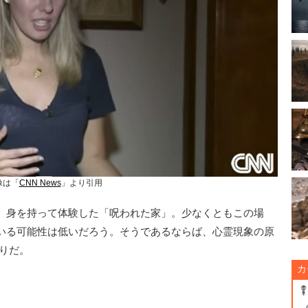
像は「
CNN News
」より引用
、身を持って体験した「呪われた家」。少なくともこの場
いる可能性は低いだろう。そうであるならば、心霊現象の原
りだ。
カ