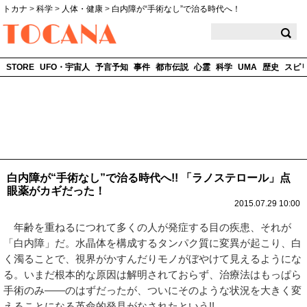
トカナ
>
科学
>
人体・健康
>
白内障が“手術なし”で治る時代へ！
TOCANA
STORE
UFO・宇宙人
予言予知
事件
都市伝説
心霊
科学
UMA
歴史
スピ
白内障が“手術なし”で治る時代へ!! 「ラノステロール」点
眼薬がカギだった！
2015.07.29 10:00
年齢を重ねるにつれて多くの人が発症する目の疾患、それが
「白内障」だ。水晶体を構成するタンパク質に変異が起こり、白
く濁ることで、視界がかすんだりモノがぼやけて見えるようにな
る。いまだ根本的な原因は解明されておらず、治療法はもっぱら
手術のみ――のはずだったが、ついにそのような状況を大きく変
えることになる革命的発見がなされたという!!