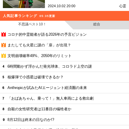
2024.10.02 20:00
心霊
人気記事ランキング
05:35更新
不思議ベスト10！
総合
コロナ的中霊能者が語る2026年の予言ビジョン
またしても火星に謎の「扉」が出現？
文明崩壊確率49%、2050年のリミット
6時間動かず浮かんだ発光球体、コロラド上空の謎
核爆弾で小惑星は破壊できるか？
Anthropicが試みたAIエージェント経済圏の未来
「おばあちゃん、乗って！」無人車両による救出劇
自殺の女性研究者は11番目の犠牲者か
8月12日は終末の日なのか!?