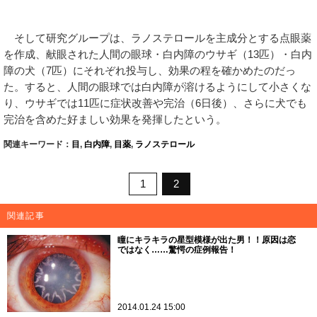
そして研究グループは、ラノステロールを主成分とする点眼薬
を作成、献眼された人間の眼球・白内障のウサギ（13匹）・白内
障の犬（7匹）にそれぞれ投与し、効果の程を確かめたのだっ
た。すると、人間の眼球では白内障が溶けるようにして小さくな
り、ウサギでは11匹に症状改善や完治（6日後）、さらに犬でも
完治を含めた好ましい効果を発揮したという。
関連キーワード：
目
,
白内障
,
目薬
,
ラノステロール
1
2
関連記事
瞳にキラキラの星型模様が出た男！！原因は恋
ではなく……驚愕の症例報告！
2014.01.24 15:00