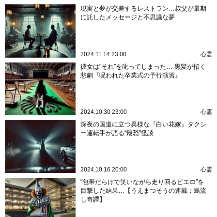
現実と夢が交差するレストラン…叔父が最期
に託したメッセージと不思議な夢
2024.11.14 23:00
心霊
彼女は“それ”を叱ってしまった… 黒髪が招く
悲劇『呪われた卒業式の予行演習』
2024.10.30 23:00
心霊
深夜の国道に立つ異様な『白い花嫁』タクシ
ー運転手が語る“最恐”怪談
2024.10.16 20:00
心霊
“包帯だらけで笑いながら走り回るピエロ”を
目撃した結果…【うえまつそうの連載：島流
し奇譚】