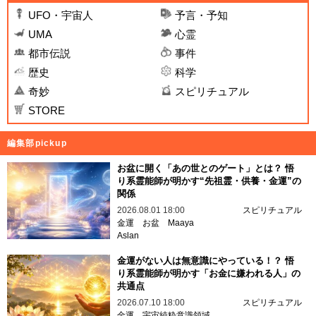
UFO・宇宙人
予言・予知
UMA
心霊
都市伝説
事件
歴史
科学
奇妙
スピリチュアル
STORE
編集部pickup
お盆に開く「あの世とのゲート」とは？ 悟
り系霊能師が明かす“先祖霊・供養・金運”の
関係
2026.08.01 18:00
スピリチュアル
金運
お盆
Maaya
Aslan
金運がない人は無意識にやっている！？ 悟
り系霊能師が明かす「お金に嫌われる人」の
共通点
2026.07.10 18:00
スピリチュアル
金運
宇宙純粋意識領域