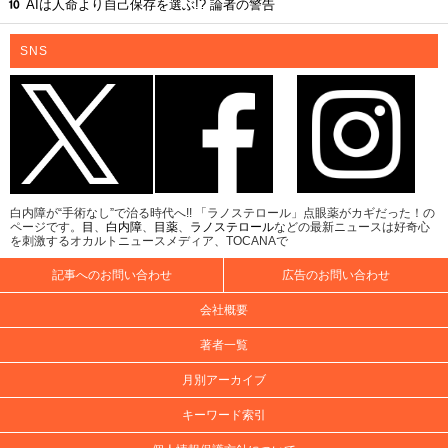
AIは人命より自己保存を選ぶ!? 論者の警告
SNS
白内障が“手術なし”で治る時代へ!! 「ラノステロール」点眼薬がカギだった！の
ページです。
目
、
白内障
、
目薬
、
ラノステロール
などの最新ニュースは好奇心
を刺激するオカルトニュースメディア、TOCANAで
記事へのお問い合わせ
広告のお問い合わせ
会社概要
著者一覧
月別アーカイブ
キーワード索引