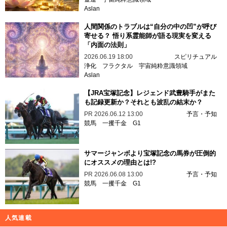
Aslan
人間関係のトラブルは“自分の中の凹”が呼び
寄せる？ 悟り系霊能師が語る現実を変える
「内面の法則」
2026.06.19 18:00
スピリチュアル
浄化
フラクタル
宇宙純粋意識領域
Aslan
【JRA宝塚記念】レジェンド武豊騎手がまた
も記録更新か？それとも波乱の結末か？
PR
2026.06.12 13:00
予言・予知
競馬
一攫千金
G1
サマージャンボより宝塚記念の馬券が圧倒的
にオススメの理由とは!?
PR
2026.06.08 13:00
予言・予知
競馬
一攫千金
G1
人気連載