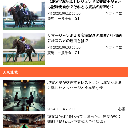
【JRA宝塚記念】レジェンド武豊騎手がまた
も記録更新か？それとも波乱の結末か？
PR
2026.06.12 13:00
予言・予知
競馬
一攫千金
G1
サマージャンボより宝塚記念の馬券が圧倒的
にオススメの理由とは!?
PR
2026.06.08 13:00
予言・予知
競馬
一攫千金
G1
人気連載
現実と夢が交差するレストラン…叔父が最期
に託したメッセージと不思議な夢
2024.11.14 23:00
心霊
彼女は“それ”を叱ってしまった… 黒髪が招く
悲劇『呪われた卒業式の予行演習』