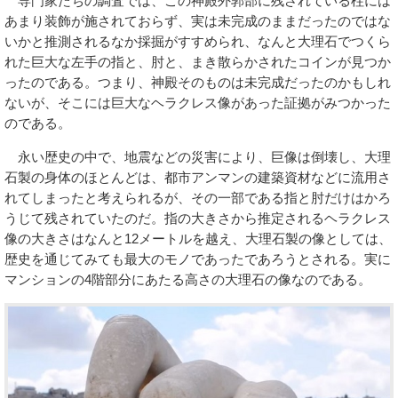
専門家たちの調査では、この神殿外郭部に残されている柱には
あまり装飾が施されておらず、実は未完成のままだったのではな
いかと推測されるなか採掘がすすめられ、なんと大理石でつくら
れた巨大な左手の指と、肘と、まき散らかされたコインが見つか
ったのである。つまり、神殿そのものは未完成だったのかもしれ
ないが、そこには巨大なヘラクレス像があった証拠がみつかった
のである。
永い歴史の中で、地震などの災害により、巨像は倒壊し、大理
石製の身体のほとんどは、都市アンマンの建築資材などに流用さ
れてしまったと考えられるが、その一部である指と肘だけはかろ
うじて残されていたのだ。指の大きさから推定されるヘラクレス
像の大きさはなんと12メートルを越え、大理石製の像としては、
歴史を通じてみても最大のモノであったであろうとされる。実に
マンションの4階部分にあたる高さの大理石の像なのである。