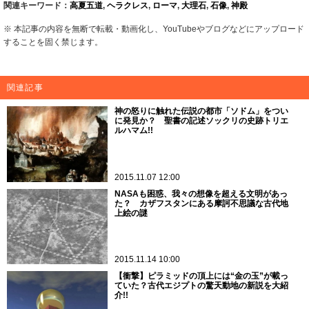
関連キーワード：
高夏五道
,
ヘラクレス
,
ローマ
,
大理石
,
石像
,
神殿
※ 本記事の内容を無断で転載・動画化し、YouTubeやブログなどにアップロード
することを固く禁じます。
関連記事
神の怒りに触れた伝説の都市「ソドム」をつい
に発見か？ 聖書の記述ソックリの史跡トリエ
ルハマム!!
2015.11.07 12:00
NASAも困惑、我々の想像を超える文明があっ
た？ カザフスタンにある摩訶不思議な古代地
上絵の謎
2015.11.14 10:00
【衝撃】ピラミッドの頂上には“金の玉”が載っ
ていた？古代エジプトの驚天動地の新説を大紹
介!!