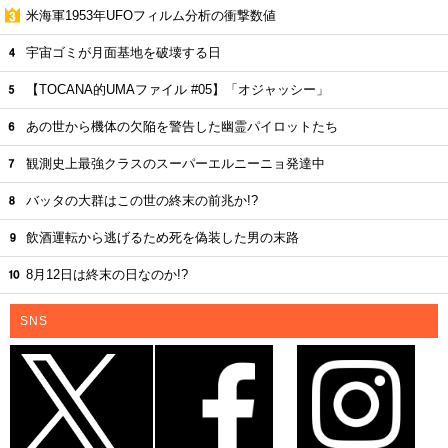
米海軍1953年UFOフィルム分析の衝撃数値
宇宙ゴミが月面基地を破壊する日
【TOCANA的UMAファイル #05】「オジャッシー」
あの世から機体の欠陥を警告した幽霊パイロットたち
観測史上最強クラスのスーパーエルニーニョ発達中
バッタの大群はこの世の終末の前兆か!?
飲酒運転から逃げるため死を偽装した男の末路
8月12日は終末の日なのか!?
SNS