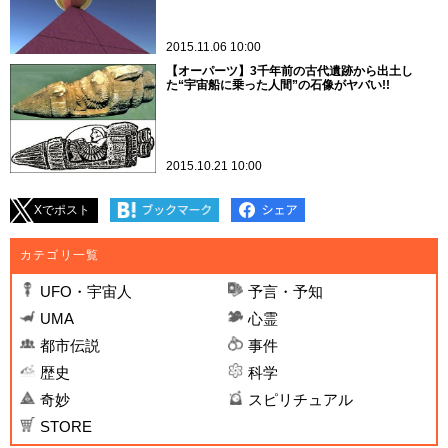
2015.11.06 10:00
【オーパーツ】3千年前の古代遺跡から出土し
た“宇宙船に乗った人間”の石像がヤバい!!
2015.10.21 10:00
Xでポスト
カテゴリ一覧
UFO・宇宙人
予言・予知
UMA
心霊
都市伝説
事件
歴史
科学
奇妙
スピリチュアル
STORE