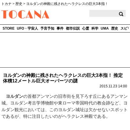
トカナ
>
歴史
>
ヨルダンの神殿に残されたヘラクレスの巨大3本指！
TOCANA
STORE
UFO・宇宙人
予言予知
事件
都市伝説
心霊
科学
UMA
歴史
スピ
ヨルダンの神殿に残されたヘラクレスの巨大3本指！ 推定
体積12メートル巨大オーパーツの謎
2015.11.23 14:00
ヨルダン
の首都アンマンの旧市街を見下ろす丘にあるアンマン
城。ヨルダン考古学博物館や東ローマ帝国時代の教会跡など、ヨ
ルダン観光においては、このヨルダン城址は欠かせないスポット
であるが、特に注目したいのがヘラクレス神殿である。