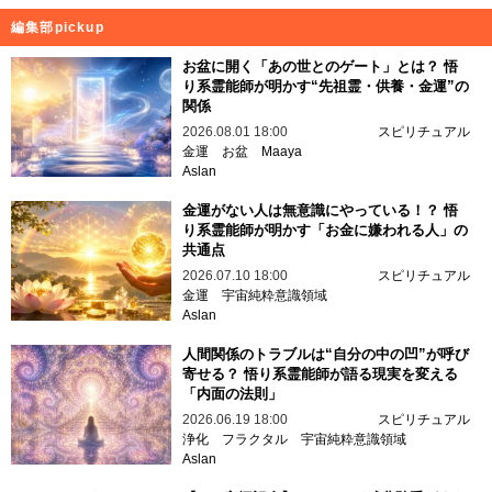
編集部pickup
お盆に開く「あの世とのゲート」とは？ 悟
り系霊能師が明かす“先祖霊・供養・金運”の
関係
2026.08.01 18:00
スピリチュアル
金運
お盆
Maaya
Aslan
金運がない人は無意識にやっている！？ 悟
り系霊能師が明かす「お金に嫌われる人」の
共通点
2026.07.10 18:00
スピリチュアル
金運
宇宙純粋意識領域
Aslan
人間関係のトラブルは“自分の中の凹”が呼び
寄せる？ 悟り系霊能師が語る現実を変える
「内面の法則」
2026.06.19 18:00
スピリチュアル
浄化
フラクタル
宇宙純粋意識領域
Aslan