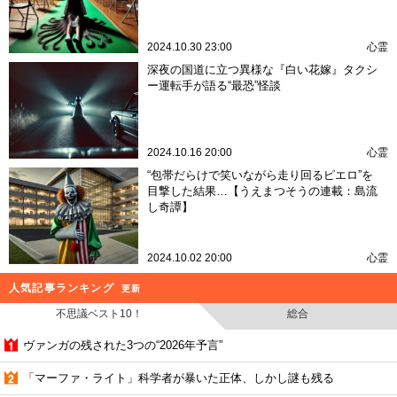
2024.10.30 23:00
心霊
深夜の国道に立つ異様な『白い花嫁』タクシ
ー運転手が語る“最恐”怪談
2024.10.16 20:00
心霊
“包帯だらけで笑いながら走り回るピエロ”を
目撃した結果…【うえまつそうの連載：島流
し奇譚】
2024.10.02 20:00
心霊
人気記事ランキング
更新
不思議ベスト10！
総合
ヴァンガの残された3つの“2026年予言”
「マーファ・ライト」科学者が暴いた正体、しかし謎も残る