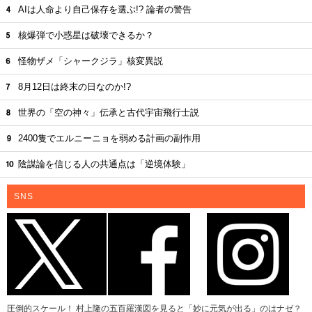
AIは人命より自己保存を選ぶ!? 論者の警告
核爆弾で小惑星は破壊できるか？
怪物ザメ「シャークジラ」核変異説
8月12日は終末の日なのか!?
世界の「空の神々」伝承と古代宇宙飛行士説
2400隻でエルニーニョを弱める計画の副作用
陰謀論を信じる人の共通点は「逆境体験」
SNS
圧倒的スケール！ 村上隆の五百羅漢図を見ると「妙に元気が出る」のはナゼ？