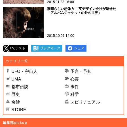
2015.11.23 16:00
素晴らしい想像力！ 英デザイン会社が魅せた
「アルバムジャケットの外の世界」
2015.10.07 14:00
Xでポスト
カテゴリ一覧
UFO・宇宙人
予言・予知
UMA
心霊
都市伝説
事件
歴史
科学
奇妙
スピリチュアル
STORE
編集部pickup