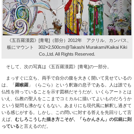
《五百羅漢図》[青竜]（部分）2012年 アクリル、カンバス、
板にマウント 302×2,500cm@Takashi Murakami/Kaikai Kiki
Co.,Ltd. All Rights Reserved.
そして、次の写真は《五百羅漢図》[青竜]の一部分。
まっすぐに立ち、両手で自分の腹を大きく開いて見せているの
は、「
羅睺羅
」（らごら）という釈迦の息子である。人は誰でも
仏性を持っていることを示す図柄だそうだが、いくらアートとは
いえ、仏教の聖人をここまでコミカルに描いてよいものだろうか
という疑問も沸かなくもない。あまりにも現代風に解釈し過ぎて
いる感じがする。しかし、この問いに対する答えを先回りして言
えば、
むしろこうした描き方こそが、「らかんさん」の伝統に則
っている
と言えるのだ。