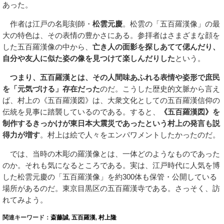
あった。
作者は江戸の名彫刻師・
松雲元慶
。松雲の「五百羅漢像」の最
大の特色は、その表情の豊かさにある。参拝者はさまざまな顔を
した五百羅漢像の中から、
亡き人の面影を探しあてて偲んだり、
自分や友人に似た姿の像を見つけて楽しんだりした
という。
つまり、五百羅漢とは、その人間味あふれる表情や姿形で庶民
を「元気づける」存在だった
のだ。こうした歴史的文脈から言え
ば、村上の《五百羅漢図》は、大衆文化としての五百羅漢信仰の
伝統を見事に踏襲しているのである。すると、
《五百羅漢図》を
制作するきっかけが東日本大震災であったという村上の発言も説
得力が増す
。村上は絵で人々をエンパワメントしたかったのだ。
では、当時の木彫の羅漢像とは、一体どのようなものであった
のか。それも気になるところである。実は、江戸時代に人気を博
した松雲元慶の「五百羅漢像」を約300体も保管・公開している
場所があるのだ。東京目黒区の五百羅漢寺である。さっそく、訪
れてみよう。
関連キーワード：
斎藤誠
,
五百羅漢
,
村上隆