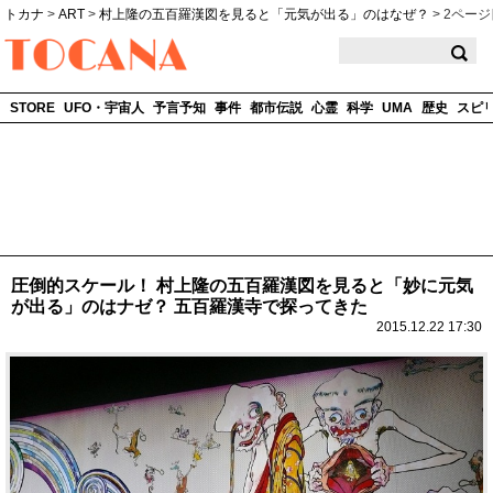
トカナ
>
ART
>
村上隆の五百羅漢図を見ると「元気が出る」のはなぜ？
>
2ページ
TOCANA
STORE
UFO・宇宙人
予言予知
事件
都市伝説
心霊
科学
UMA
歴史
スピ
圧倒的スケール！ 村上隆の五百羅漢図を見ると「妙に元気
が出る」のはナゼ？ 五百羅漢寺で探ってきた
2015.12.22 17:30