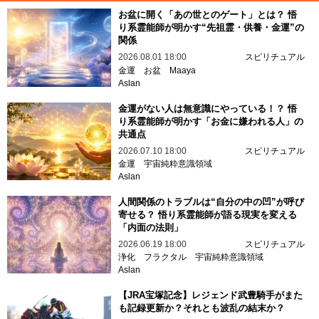
お盆に開く「あの世とのゲート」とは？ 悟
り系霊能師が明かす“先祖霊・供養・金運”の
関係
2026.08.01 18:00
スピリチュアル
金運
お盆
Maaya
Aslan
金運がない人は無意識にやっている！？ 悟
り系霊能師が明かす「お金に嫌われる人」の
共通点
2026.07.10 18:00
スピリチュアル
金運
宇宙純粋意識領域
Aslan
人間関係のトラブルは“自分の中の凹”が呼び
寄せる？ 悟り系霊能師が語る現実を変える
「内面の法則」
2026.06.19 18:00
スピリチュアル
浄化
フラクタル
宇宙純粋意識領域
Aslan
【JRA宝塚記念】レジェンド武豊騎手がまた
も記録更新か？それとも波乱の結末か？