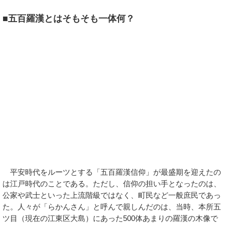
■五百羅漢とはそもそも一体何？
平安時代をルーツとする「五百羅漢信仰」が最盛期を迎えたの
は江戸時代のことである。ただし、信仰の担い手となったのは、
公家や武士といった上流階級ではなく、町民など一般庶民であっ
た。人々が「らかんさん」と呼んで親しんだのは、当時、本所五
ツ目（現在の江東区大島）にあった500体あまりの羅漢の木像で