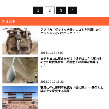
1
2
3
4
関連記事
アフリカ「ダサネッチ族」のゴミを利用したフ
ァッションがバカカッコイイ！
2015.11.18 15:00
タテをヨコに変えただけで世界はこうも変わる
のか!! 現代美術家・毛利悠子の展示が興味深
い！
2015.10.19 18:23
砂漠に佇む摩訶不思議な「鏡の家」 ― 景色と太
陽の光で変化する廃屋