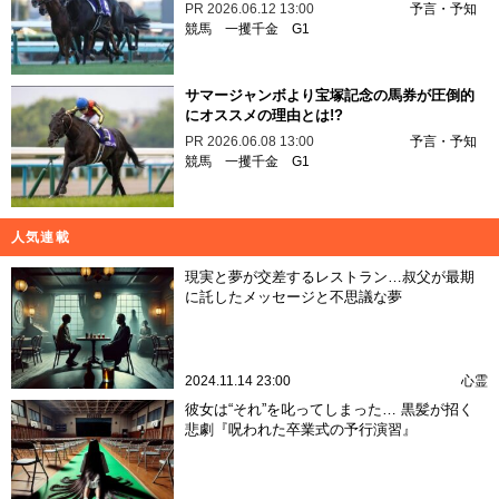
PR
2026.06.12 13:00
予言・予知
競馬
一攫千金
G1
サマージャンボより宝塚記念の馬券が圧倒的
にオススメの理由とは!?
PR
2026.06.08 13:00
予言・予知
競馬
一攫千金
G1
人気連載
現実と夢が交差するレストラン…叔父が最期
に託したメッセージと不思議な夢
2024.11.14 23:00
心霊
彼女は“それ”を叱ってしまった… 黒髪が招く
悲劇『呪われた卒業式の予行演習』