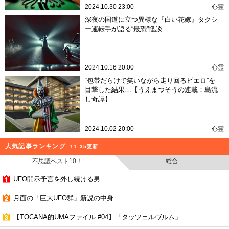
2024.10.30 23:00
心霊
深夜の国道に立つ異様な『白い花嫁』タクシ
ー運転手が語る“最恐”怪談
2024.10.16 20:00
心霊
“包帯だらけで笑いながら走り回るピエロ”を
目撃した結果…【うえまつそうの連載：島流
し奇譚】
2024.10.02 20:00
心霊
人気記事ランキング
11:35更新
不思議ベスト10！
総合
UFO開示予言を外し続ける男
月面の「巨大UFO群」新説の中身
【TOCANA的UMAファイル #04】「タッツェルヴルム」