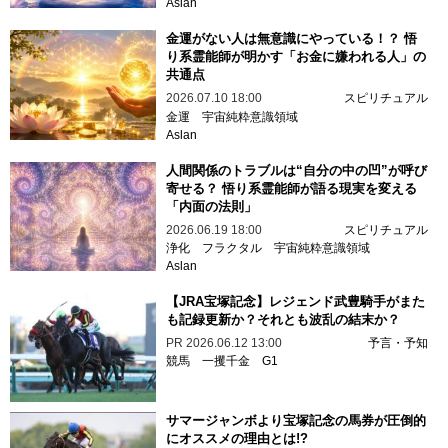
Aslan
金運がない人は無意識にやっている！？ 悟
り系霊能師が明かす「お金に嫌われる人」の
共通点
2026.07.10 18:00
スピリチュアル
金運
宇宙純粋意識領域
Aslan
人間関係のトラブルは“自分の中の凹”が呼び
寄せる？ 悟り系霊能師が語る現実を変える
「内面の法則」
2026.06.19 18:00
スピリチュアル
浄化
フラクタル
宇宙純粋意識領域
Aslan
【JRA宝塚記念】レジェンド武豊騎手がまた
も記録更新か？それとも波乱の結末か？
PR
2026.06.12 13:00
予言・予知
競馬
一攫千金
G1
サマージャンボより宝塚記念の馬券が圧倒的
にオススメの理由とは!?