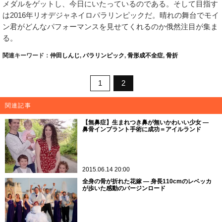
メダルをゲットし、今日にいたっているのである。そして目指す
は2016年リオデジャネイロパラリンピックだ。晴れの舞台でモイ
ン君がどんなパフォーマンスを見せてくれるのか俄然注目が集ま
る。
関連キーワード：
仲田しんじ
,
パラリンピック
,
骨形成不全症
,
骨折
1
2
関連記事
【無鼻症】生まれつき鼻が無いかわいい少女 ―
鼻骨インプラント手術に成功＝アイルランド
2015.06.14 20:00
全身の骨が折れた花嫁 ― 身長110cmのレベッカ
が歩いた感動のバージンロード