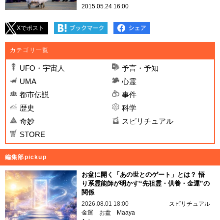
2015.05.24 16:00
Xでポスト
カテゴリ一覧
UFO・宇宙人
予言・予知
UMA
心霊
都市伝説
事件
歴史
科学
奇妙
スピリチュアル
STORE
編集部pickup
お盆に開く「あの世とのゲート」とは？ 悟
り系霊能師が明かす“先祖霊・供養・金運”の
関係
2026.08.01 18:00
スピリチュアル
金運
お盆
Maaya