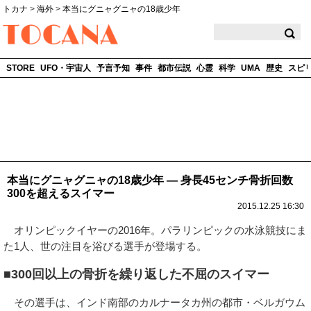
トカナ
>
海外
>
本当にグニャグニャの18歳少年
TOCANA
STORE
UFO・宇宙人
予言予知
事件
都市伝説
心霊
科学
UMA
歴史
スピ
本当にグニャグニャの18歳少年 ― 身長45センチ骨折回数
300を超えるスイマー
2015.12.25 16:30
オリンピックイヤーの2016年。パラリンピックの水泳競技にま
た1人、世の注目を浴びる選手が登場する。
■300回以上の骨折を繰り返した不屈のスイマー
その選手は、インド南部のカルナータカ州の都市・ベルガウム