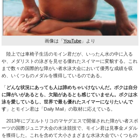
画像は「
YouTube
」より
陸上では車椅子生活のモイン君だが、いったん水の中に入る
や、メダリストの泳ぎを見せる優れたスイマーに変貌する。これ
まで数々の国際的な障がい者水泳大会において優秀な成績を収
め、いくつものメダルを獲得しているのである。
「
どんな状況にあっても人は諦めちゃいけないんだ。ボクは自分
に障がいがあるとも、欠陥があるとも感じていません。ボクは水
泳を愛しているし、世界で最も優れたスイマーになりたいんで
す
」とモイン君は「Daily Mail」の取材に応えている。
2013年にプエルトリコのマヤグエスで開催された障がい者スポ
ーツの国際ジュニア大会の水泳競技で、モイン君は見事金メダル
を獲得した。これを含めて大小さまざまな水泳大会でいくつもの