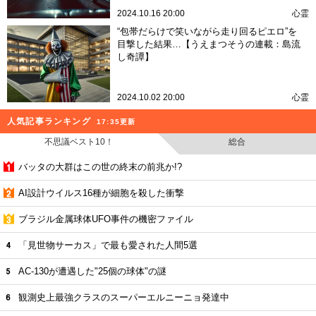
2024.10.16 20:00
心霊
“包帯だらけで笑いながら走り回るピエロ”を
目撃した結果…【うえまつそうの連載：島流
し奇譚】
2024.10.02 20:00
心霊
人気記事ランキング
17:35更新
不思議ベスト10！
総合
バッタの大群はこの世の終末の前兆か!?
AI設計ウイルス16種が細胞を殺した衝撃
ブラジル金属球体UFO事件の機密ファイル
「見世物サーカス」で最も愛された人間5選
AC-130が遭遇した"25個の球体"の謎
観測史上最強クラスのスーパーエルニーニョ発達中