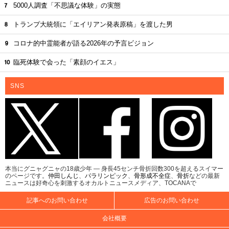
5000人調査「不思議な体験」の実態
トランプ大統領に「エイリアン発表原稿」を渡した男
コロナ的中霊能者が語る2026年の予言ビジョン
臨死体験で会った「素顔のイエス」
SNS
本当にグニャグニャの18歳少年 ― 身長45センチ骨折回数300を超えるスイマー
のページです。
仲田しんじ
、
パラリンピック
、
骨形成不全症
、
骨折
などの最新
ニュースは好奇心を刺激するオカルトニュースメディア、TOCANAで
記事へのお問い合わせ
広告のお問い合わせ
会社概要