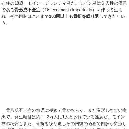
在住の18歳、モイン・ジャンディ君だ。モイン君は先天性の疾患
である
骨形成不全症
（Osteogenesis Imperfecta）を伴って生ま
れ、その四肢はこれまで
300回以上も骨折を繰り返してきた
とい
う。
骨形成不全症の幼児は極めて骨がもろく、また変形しやすい疾
患で、発生頻度は約2～3万人に1人とされている難病だ。モイン
君の場合もまた、骨折を繰り返しその回復の過程で四肢が変形し