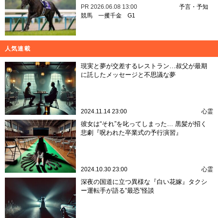
PR
2026.06.08 13:00
予言・予知
競馬
一攫千金
G1
人気連載
現実と夢が交差するレストラン…叔父が最期
に託したメッセージと不思議な夢
2024.11.14 23:00
心霊
彼女は“それ”を叱ってしまった… 黒髪が招く
悲劇『呪われた卒業式の予行演習』
2024.10.30 23:00
心霊
深夜の国道に立つ異様な『白い花嫁』タクシ
ー運転手が語る“最恐”怪談