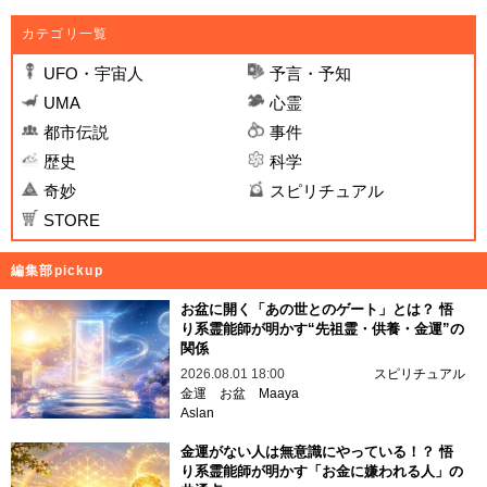
カテゴリ一覧
UFO・宇宙人
予言・予知
UMA
心霊
都市伝説
事件
歴史
科学
奇妙
スピリチュアル
STORE
編集部pickup
お盆に開く「あの世とのゲート」とは？ 悟
り系霊能師が明かす“先祖霊・供養・金運”の
関係
2026.08.01 18:00
スピリチュアル
金運
お盆
Maaya
Aslan
金運がない人は無意識にやっている！？ 悟
り系霊能師が明かす「お金に嫌われる人」の