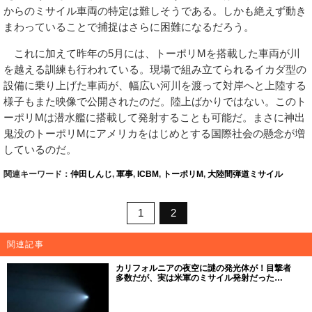
からのミサイル車両の特定は難しそうである。しかも絶えず動き
まわっていることで捕捉はさらに困難になるだろう。
これに加えて昨年の5月には、トーポリMを搭載した車両が川
を越える訓練も行われている。現場で組み立てられるイカダ型の
設備に乗り上げた車両が、幅広い河川を渡って対岸へと上陸する
様子もまた映像で公開されたのだ。陸上ばかりではない。このト
ーポリMは潜水艦に搭載して発射することも可能だ。まさに神出
鬼没のトーポリMにアメリカをはじめとする国際社会の懸念が増
しているのだ。
関連キーワード：
仲田しんじ
,
軍事
,
ICBM
,
トーポリM
,
大陸間弾道ミサイル
1
2
関連記事
カリフォルニアの夜空に謎の発光体が！目撃者
多数だが、実は米軍のミサイル発射だった…