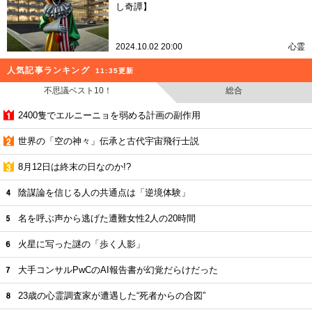
し奇譚】
2024.10.02 20:00
心霊
人気記事ランキング
11:35更新
不思議ベスト10！
総合
2400隻でエルニーニョを弱める計画の副作用
世界の「空の神々」伝承と古代宇宙飛行士説
8月12日は終末の日なのか!?
陰謀論を信じる人の共通点は「逆境体験」
名を呼ぶ声から逃げた遭難女性2人の20時間
火星に写った謎の「歩く人影」
大手コンサルPwCのAI報告書が幻覚だらけだった
23歳の心霊調査家が遭遇した“死者からの合図”