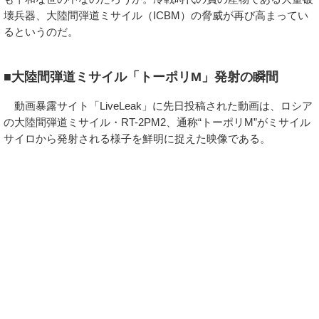
壊兵器、大陸間弾道ミサイル（ICBM）の脅威が再び高まってい
るというのだ。
■大陸間弾道ミサイル「トーポリM」発射の瞬間
動画暴露サイト「LiveLeak」に先日投稿された動画は、ロシア
の大陸間弾道ミサイル・RT-2PM2、通称“トーポリM”がミサイル
サイロから発射される様子を鮮明に捉えた映像である。