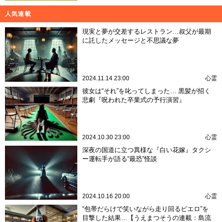
人気連載
現実と夢が交差するレストラン…叔父が最期
に託したメッセージと不思議な夢
2024.11.14 23:00
心霊
彼女は“それ”を叱ってしまった… 黒髪が招く
悲劇『呪われた卒業式の予行演習』
2024.10.30 23:00
心霊
深夜の国道に立つ異様な『白い花嫁』タクシ
ー運転手が語る“最恐”怪談
2024.10.16 20:00
心霊
“包帯だらけで笑いながら走り回るピエロ”を
目撃した結果…【うえまつそうの連載：島流