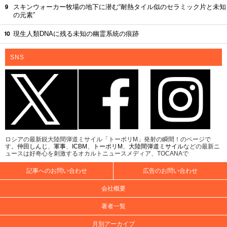
スキンウォーカー牧場の地下に潜む“耐熱タイル似のセラミック片と未知
の元素”
現生人類DNAに残る未知の幽霊系統の痕跡
SNS
ロシアの最新鋭大陸間弾道ミサイル「トーポリM」発射の瞬間！のページで
す。
仲田しんじ
、
軍事
、
ICBM
、
トーポリM
、
大陸間弾道ミサイル
などの最新ニ
ュースは好奇心を刺激するオカルトニュースメディア、TOCANAで
記事へのお問い合わせ
広告のお問い合わせ
会社概要
著者一覧
月別アーカイブ