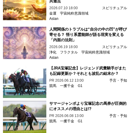
共通点
2026.07.10 18:00
スピリチュアル
金運
宇宙純粋意識領域
Aslan
人間関係のトラブルは“自分の中の凹”が呼び
寄せる？ 悟り系霊能師が語る現実を変える
「内面の法則」
2026.06.19 18:00
スピリチュアル
浄化
フラクタル
宇宙純粋意識領域
Aslan
【JRA宝塚記念】レジェンド武豊騎手がまた
も記録更新か？それとも波乱の結末か？
PR
2026.06.12 13:00
予言・予知
競馬
一攫千金
G1
サマージャンボより宝塚記念の馬券が圧倒的
にオススメの理由とは!?
PR
2026.06.08 13:00
予言・予知
競馬
一攫千金
G1