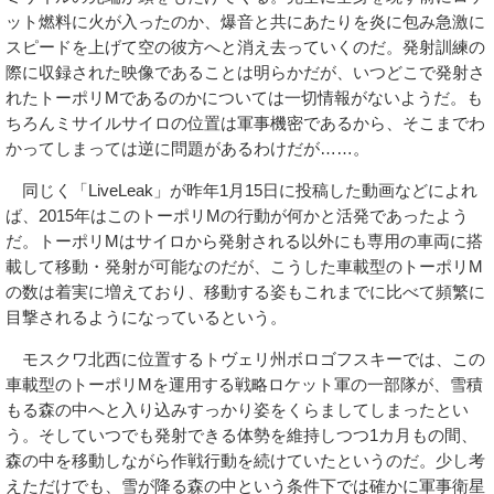
ット燃料に火が入ったのか、爆音と共にあたりを炎に包み急激に
スピードを上げて空の彼方へと消え去っていくのだ。発射訓練の
際に収録された映像であることは明らかだが、いつどこで発射さ
れたトーポリMであるのかについては一切情報がないようだ。も
ちろんミサイルサイロの位置は軍事機密であるから、そこまでわ
かってしまっては逆に問題があるわけだが……。
同じく「LiveLeak」が昨年1月15日に投稿した動画などによれ
ば、2015年はこのトーポリMの行動が何かと活発であったよう
だ。トーポリMはサイロから発射される以外にも専用の車両に搭
載して移動・発射が可能なのだが、こうした車載型のトーポリM
の数は着実に増えており、移動する姿もこれまでに比べて頻繁に
目撃されるようになっているという。
モスクワ北西に位置するトヴェリ州ボロゴフスキーでは、この
車載型のトーポリMを運用する戦略ロケット軍の一部隊が、雪積
もる森の中へと入り込みすっかり姿をくらましてしまったとい
う。そしていつでも発射できる体勢を維持しつつ1カ月もの間、
森の中を移動しながら作戦行動を続けていたというのだ。少し考
えただけでも、雪が降る森の中という条件下では確かに軍事衛星