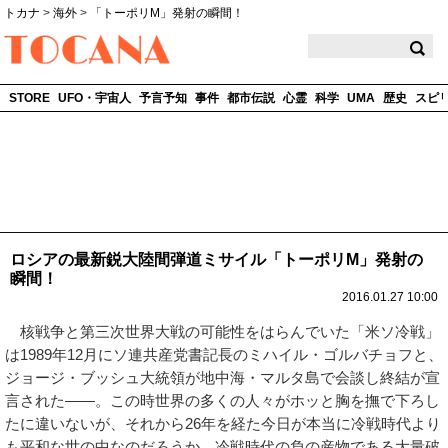
トカナ
>
海外
>
「トーポリM」発射の瞬間！
TOCANA
STORE
UFO・宇宙人
予言予知
事件
都市伝説
心霊
科学
UMA
歴史
スピ
ロシアの最新鋭大陸間弾道ミサイル「トーポリM」発射の
瞬間！
2016.01.27 10:00
核戦争と第三次世界大戦の可能性をはらんでいた「米ソ冷戦」
は1989年12月にソ連共産党書記長のミハイル・ゴルバチョフと、
ジョージ・ブッシュ大統領が地中海・マルタ島で会談し終結が宣
言された――。この時世界の多くの人々がホッと胸を撫で下ろし
たに違いないが、それから26年を経た今日が本当に冷戦時代より
も平和な世の中なのだろうか。冷戦時代の負の産物である大量破