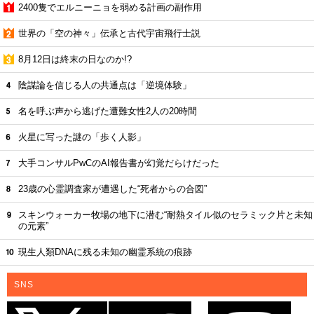
2400隻でエルニーニョを弱める計画の副作用
世界の「空の神々」伝承と古代宇宙飛行士説
8月12日は終末の日なのか!?
陰謀論を信じる人の共通点は「逆境体験」
名を呼ぶ声から逃げた遭難女性2人の20時間
火星に写った謎の「歩く人影」
大手コンサルPwCのAI報告書が幻覚だらけだった
23歳の心霊調査家が遭遇した“死者からの合図”
スキンウォーカー牧場の地下に潜む“耐熱タイル似のセラミック片と未知
の元素”
現生人類DNAに残る未知の幽霊系統の痕跡
SNS