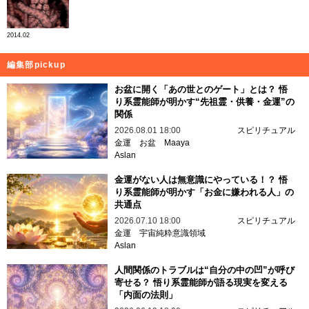
2014.02
編集部pickup
お盆に開く「あの世とのゲート」とは？ 悟
り系霊能師が明かす“先祖霊・供養・金運”の
関係
2026.08.01 18:00
スピリチュアル
金運
お盆
Maaya
Aslan
金運がない人は無意識にやっている！？ 悟
り系霊能師が明かす「お金に嫌われる人」の
共通点
2026.07.10 18:00
スピリチュアル
金運
宇宙純粋意識領域
Aslan
人間関係のトラブルは“自分の中の凹”が呼び
寄せる？ 悟り系霊能師が語る現実を変える
「内面の法則」