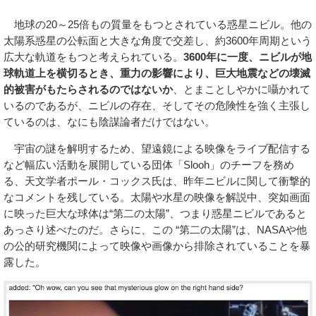
地球の20～25倍もの質量をもつとされている惑星ニビル。他の
太陽系惑星の公転面と大きな角度で交差し、約3600年周期という
広大な軌道をもつと考えられている。
3600年に一度、ニビルが地
球軌道上を横切るとき、重力の影響により、巨大地震などの壊滅
的被害がもたらされるのではないか
、とまことしやかに囁かれて
いるのであるが、ニビルの存在、そしてその危険性を強く主張し
ているのは、なにも陰謀論者だけではない。
宇宙の謎を解明するため、望遠鏡による映像をライブ配信する
など幅広い活動を展開している団体「Slooh」のチーフを務め
る、天文学者ポール・コックス氏は、昨年ニビルに関して衝撃的
なコメントを残している。太陽や水星の映像を解説中、突如画面
に映った巨大な球体は“第二の太陽”、つまり惑星ニビルであると
あっさり述べたのだ。さらに、この “第二の太陽”は、NASAや他
の公的研究機関によって映像や画像から排除されていることを暴
露した。