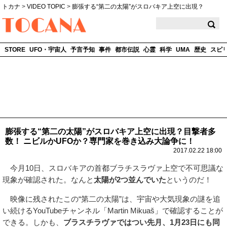
トカナ
>
VIDEO TOPIC
>
膨張する“第二の太陽”がスロバキア上空に出現？
TOCANA
STORE
UFO・宇宙人
予言予知
事件
都市伝説
心霊
科学
UMA
歴史
スピ
膨張する“第二の太陽”がスロバキア上空に出現？目撃者多
数！ ニビルかUFOか？専門家を巻き込み大論争に！
2017.02.22 18:00
今月10日、スロバキアの首都ブラチスラヴァ上空で不可思議な
現象が確認された。なんと
太陽が2つ並んでいた
というのだ！
映像に残されたこの“第二の太陽”は、宇宙や大気現象の謎を追
い続けるYouTubeチャンネル「Martin Mikuaš」で確認することが
できる。しかも、
ブラスチラヴァではつい先月、1月23日にも同