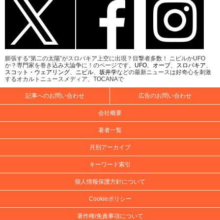
膨張する“第二の太陽”がスロバキア上空に出現？目撃者多数！ ニビルかUFO
か？専門家を巻き込み大論争に！のページです。
UFO
、
オーブ
、
スロバキア
、
スコット・ウェアリング
、
ニビル
、
坂井学
などの最新ニュースは好奇心を刺激
するオカルトニュースメディア、TOCANAで
記事へのお問い合わせ
広告のお問い合わせ
会社概要
著者一覧
月別アーカイブ
キーワード索引
個人情報保護方針について
Cookieポリシー
著作権/免責事項について