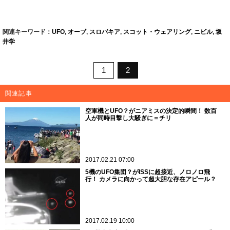
関連キーワード：
UFO
,
オーブ
,
スロバキア
,
スコット・ウェアリング
,
ニビル
,
坂
井学
1
2
関連記事
空軍機とUFO？がニアミスの決定的瞬間！ 数百
人が同時目撃し大騒ぎに＝チリ
2017.02.21 07:00
5機のUFO集団？がISSに超接近、ノロノロ飛
行！ カメラに向かって超大胆な存在アピール？
2017.02.19 10:00