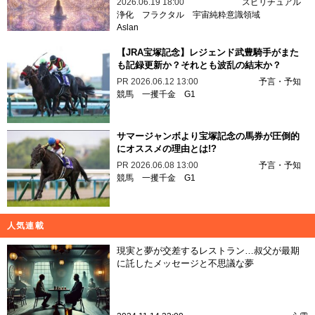
2026.06.19 18:00
スピリチュアル
浄化
フラクタル
宇宙純粋意識領域
Aslan
【JRA宝塚記念】レジェンド武豊騎手がまた
も記録更新か？それとも波乱の結末か？
PR
2026.06.12 13:00
予言・予知
競馬
一攫千金
G1
サマージャンボより宝塚記念の馬券が圧倒的
にオススメの理由とは!?
PR
2026.06.08 13:00
予言・予知
競馬
一攫千金
G1
人気連載
現実と夢が交差するレストラン…叔父が最期
に託したメッセージと不思議な夢