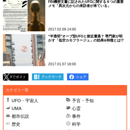
FBI機密文書に記されたUFOに関する９つの重要
メモ「異次元からの来訪者が来ている」
2017.02.09 14:00
“半透明”オーブ型UFOと接近遭遇？ 専門家が明
かす「低空カモフラージュ」の効果&特徴とは!?
2017.01.07 18:00
Xでポスト
カテゴリ一覧
UFO・宇宙人
予言・予知
UMA
心霊
都市伝説
事件
歴史
科学