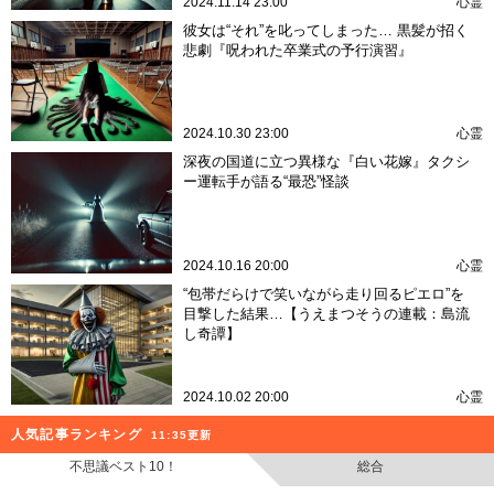
2024.11.14 23:00
心霊
彼女は“それ”を叱ってしまった… 黒髪が招く
悲劇『呪われた卒業式の予行演習』
2024.10.30 23:00
心霊
深夜の国道に立つ異様な『白い花嫁』タクシ
ー運転手が語る“最恐”怪談
2024.10.16 20:00
心霊
“包帯だらけで笑いながら走り回るピエロ”を
目撃した結果…【うえまつそうの連載：島流
し奇譚】
2024.10.02 20:00
心霊
人気記事ランキング
11:35更新
不思議ベスト10！
総合