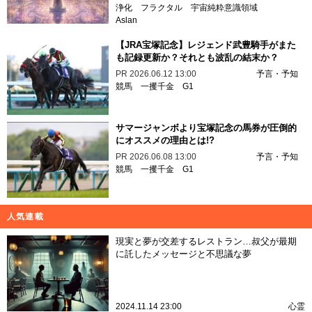
浄化
フラクタル
宇宙純粋意識領域
Aslan
【JRA宝塚記念】レジェンド武豊騎手がまた
も記録更新か？それとも波乱の結末か？
PR
2026.06.12 13:00
予言・予知
競馬
一攫千金
G1
サマージャンボより宝塚記念の馬券が圧倒的
にオススメの理由とは!?
PR
2026.06.08 13:00
予言・予知
競馬
一攫千金
G1
人気連載
現実と夢が交差するレストラン…叔父が最期
に託したメッセージと不思議な夢
2024.11.14 23:00
心霊