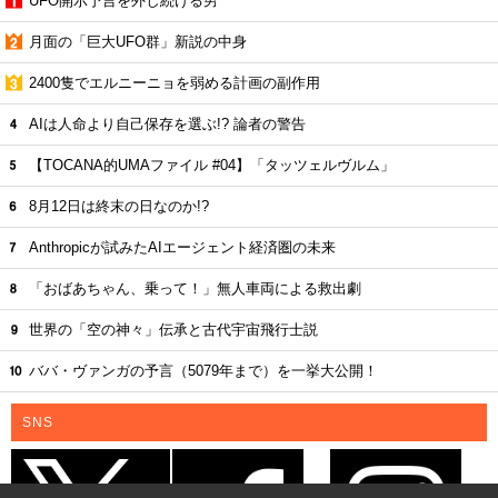
UFO開示予言を外し続ける男
月面の「巨大UFO群」新説の中身
2400隻でエルニーニョを弱める計画の副作用
AIは人命より自己保存を選ぶ!? 論者の警告
【TOCANA的UMAファイル #04】「タッツェルヴルム」
8月12日は終末の日なのか!?
Anthropicが試みたAIエージェント経済圏の未来
「おばあちゃん、乗って！」無人車両による救出劇
世界の「空の神々」伝承と古代宇宙飛行士説
ババ・ヴァンガの予言（5079年まで）を一挙大公開！
SNS