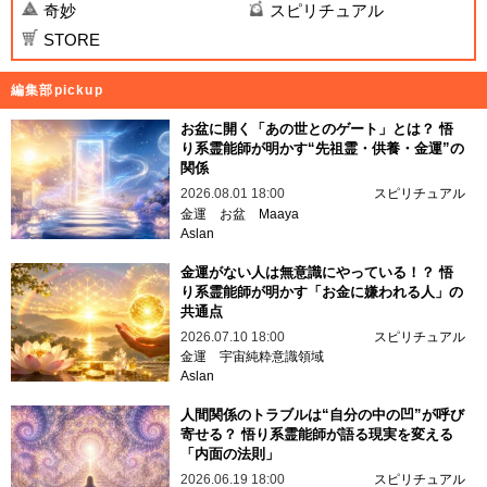
奇妙
スピリチュアル
STORE
編集部pickup
お盆に開く「あの世とのゲート」とは？ 悟
り系霊能師が明かす“先祖霊・供養・金運”の
関係
2026.08.01 18:00
スピリチュアル
金運
お盆
Maaya
Aslan
金運がない人は無意識にやっている！？ 悟
り系霊能師が明かす「お金に嫌われる人」の
共通点
2026.07.10 18:00
スピリチュアル
金運
宇宙純粋意識領域
Aslan
人間関係のトラブルは“自分の中の凹”が呼び
寄せる？ 悟り系霊能師が語る現実を変える
「内面の法則」
2026.06.19 18:00
スピリチュアル