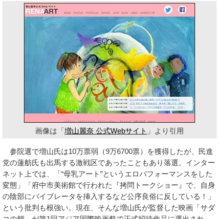
画像は「
増山麗奈 公式Webサイト
」より引用
参院選で増山氏は10万票弱（9万6700票）を獲得したが、民進
党の蓮舫氏も出馬する激戦区であったこともあり落選。インター
ネット上では、「“母乳アート”というエロパフォーマンスをした
変態」「府中市美術館で行われた『拷問トークショー』で、自身
の陰部にバイブレータを挿入するなど公序良俗に反している！」
という批判も根強い。現在、そんな増山氏が監督した映画「サダ
コの鶴」が第1回アジア国際映画祭で正式招待作品に選出され、