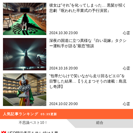
彼女は“それ”を叱ってしまった… 黒髪が招く
悲劇『呪われた卒業式の予行演習』
2024.10.30 23:00
心霊
深夜の国道に立つ異様な『白い花嫁』タクシ
ー運転手が語る“最恐”怪談
2024.10.16 20:00
心霊
“包帯だらけで笑いながら走り回るピエロ”を
目撃した結果…【うえまつそうの連載：島流
し奇譚】
2024.10.02 20:00
心霊
人気記事ランキング
05:35更新
不思議ベスト10！
総合