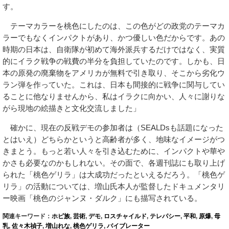
す。
テーマカラーを桃色にしたのは、この色がどの政党のテーマカ
ラーでもなくインパクトがあり、かつ優しい色だからです。あの
時期の日本は、自衛隊が初めて海外派兵するだけではなく、実質
的にイラク戦争の戦費の半分を負担していたのです。しかも、日
本の原発の廃棄物をアメリカが無料で引き取り、そこから劣化ウ
ラン弾を作っていた。これは、日本も間接的に戦争に関与してい
ることに他なりませんから、私はイラクに向かい、人々に謝りな
がら現地の絵描きと文化交流しました」
確かに、現在の反戦デモの参加者は（SEALDsも話題になった
とはいえ）どちらかというと高齢者が多く、地味なイメージがつ
きまとう。もっと若い人々を引き込むために、インパクトや華や
かさも必要なのかもしれない。その面で、各週刊誌にも取り上げ
られた「桃色ゲリラ」は大成功だったといえるだろう。「桃色ゲ
リラ」の活動については、増山氏本人が監督したドキュメンタリ
ー映画「桃色のジャンヌ・ダルク」にも描写されている。
関連キーワード：
ホピ族
,
芸術
,
デモ
,
ロスチャイルド
,
テレパシー
,
平和
,
原爆
,
母
乳
,
佐々木禎子
,
増山れな
,
桃色ゲリラ
,
バイブレーター