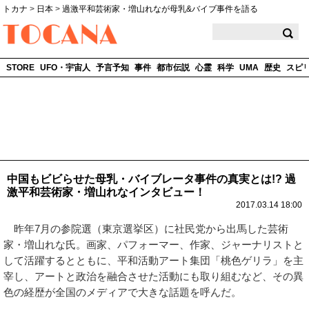
トカナ
>
日本
>
過激平和芸術家・増山れなが母乳&バイブ事件を語る
TOCANA
STORE
UFO・宇宙人
予言予知
事件
都市伝説
心霊
科学
UMA
歴史
スピ
中国もビビらせた母乳・バイブレータ事件の真実とは!? 過
激平和芸術家・増山れなインタビュー！
2017.03.14 18:00
昨年7月の参院選（東京選挙区）に社民党から出馬した芸術
家・増山れな氏。画家、パフォーマー、作家、ジャーナリストと
して活躍するとともに、平和活動アート集団「桃色ゲリラ」を主
宰し、アートと政治を融合させた活動にも取り組むなど、その異
色の経歴が全国のメディアで大きな話題を呼んだ。