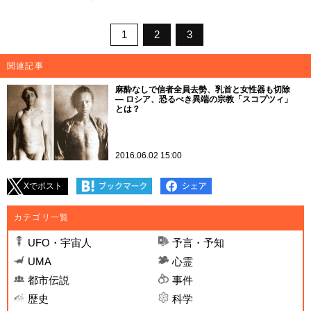
1
2
3
関連記事
麻酔なしで信者全員去勢、乳首と女性器も切除
― ロシア、恐るべき異端の宗教「スコプツィ」
とは？
2016.06.02 15:00
Xでポスト
カテゴリ一覧
UFO・宇宙人
予言・予知
UMA
心霊
都市伝説
事件
歴史
科学