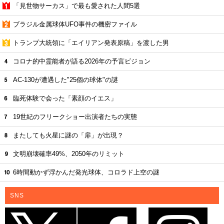
「見世物サーカス」で最も愛された人間5選
ブラジル金属球体UFO事件の機密ファイル
トランプ大統領に「エイリアン発表原稿」を渡した男
コロナ的中霊能者が語る2026年の予言ビジョン
AC-130が遭遇した"25個の球体"の謎
臨死体験で会った「素顔のイエス」
19世紀のフリークショー出演者たちの実態
またしても火星に謎の「扉」が出現？
文明崩壊確率49%、2050年のリミット
6時間動かず浮かんだ発光球体、コロラド上空の謎
SNS