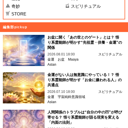
奇妙
スピリチュアル
STORE
編集部pickup
お盆に開く「あの世とのゲート」とは？ 悟
り系霊能師が明かす“先祖霊・供養・金運”の
関係
2026.08.01 18:00
スピリチュアル
金運
お盆
Maaya
Aslan
金運がない人は無意識にやっている！？ 悟
り系霊能師が明かす「お金に嫌われる人」の
共通点
2026.07.10 18:00
スピリチュアル
金運
宇宙純粋意識領域
Aslan
人間関係のトラブルは“自分の中の凹”が呼び
寄せる？ 悟り系霊能師が語る現実を変える
「内面の法則」