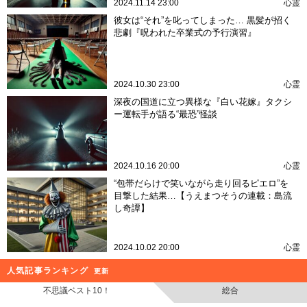
2024.11.14 23:00
心霊
彼女は“それ”を叱ってしまった… 黒髪が招く
悲劇『呪われた卒業式の予行演習』
2024.10.30 23:00
心霊
深夜の国道に立つ異様な『白い花嫁』タクシ
ー運転手が語る“最恐”怪談
2024.10.16 20:00
心霊
“包帯だらけで笑いながら走り回るピエロ”を
目撃した結果…【うえまつそうの連載：島流
し奇譚】
2024.10.02 20:00
心霊
人気記事ランキング
更新
不思議ベスト10！
総合