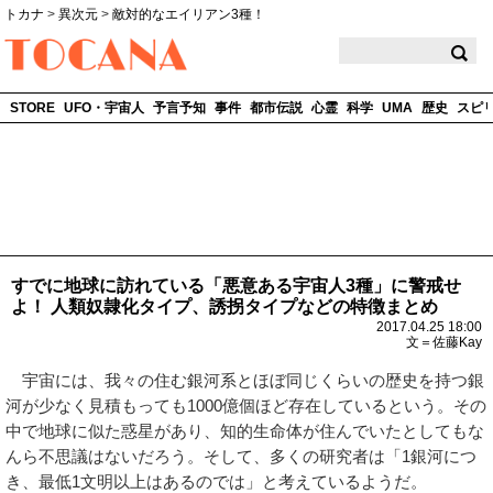
トカナ
>
異次元
>
敵対的なエイリアン3種！
TOCANA
STORE
UFO・宇宙人
予言予知
事件
都市伝説
心霊
科学
UMA
歴史
スピ
すでに地球に訪れている「悪意ある宇宙人3種」に警戒せ
よ！ 人類奴隷化タイプ、誘拐タイプなどの特徴まとめ
2017.04.25 18:00
文＝佐藤Kay
宇宙には、我々の住む銀河系とほぼ同じくらいの歴史を持つ銀
河が少なく見積もっても1000億個ほど存在しているという。その
中で地球に似た惑星があり、知的生命体が住んでいたとしてもな
んら不思議はないだろう。そして、多くの研究者は「1銀河につ
き、最低1文明以上はあるのでは」と考えているようだ。