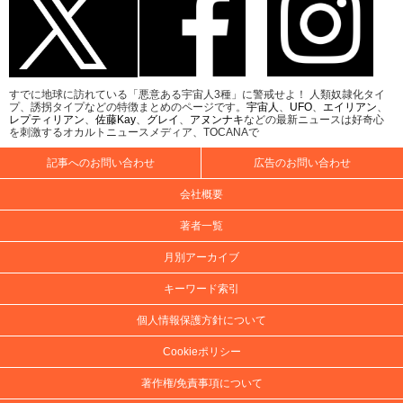
すでに地球に訪れている「悪意ある宇宙人3種」に警戒せよ！ 人類奴隷化タイ
プ、誘拐タイプなどの特徴まとめのページです。
宇宙人
、
UFO
、
エイリアン
、
レプティリアン
、
佐藤Kay
、
グレイ
、
アヌンナキ
などの最新ニュースは好奇心
を刺激するオカルトニュースメディア、TOCANAで
記事へのお問い合わせ
広告のお問い合わせ
会社概要
著者一覧
月別アーカイブ
キーワード索引
個人情報保護方針について
Cookieポリシー
著作権/免責事項について