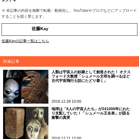
ヌンナキ
※ 本記事の内容を無断で転載・動画化し、YouTubeやブログなどにアップロード
することを固く禁じます。
佐藤Kay
佐藤Kayの記事一覧はこちら
関連記事
人類は宇宙人の奴隷として創造された！ オクス
フォード大教授「シュメール文明を調べるほど
古代宇宙飛行士説にたどり着く」
2016.12.28 10:00
地球は「8人の宇宙人たち」が241000年にわた
り支配していた！「シュメール王名表」が語る
衝撃の真実
2016.12.21 12:00