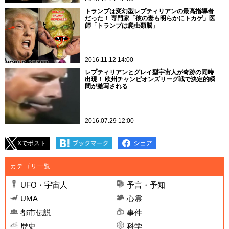
トランプは変幻型レプティリアンの最高指導者
だった！ 専門家「彼の妻も明らかにトカゲ」医
師「トランプは爬虫類脳」
2016.11.12 14:00
レプティリアンとグレイ型宇宙人が奇跡の同時
出現！ 欧州チャンピオンズリーグ戦で決定的瞬
間が激写される
2016.07.29 12:00
Xでポスト
カテゴリ一覧
UFO・宇宙人
予言・予知
UMA
心霊
都市伝説
事件
歴史
科学