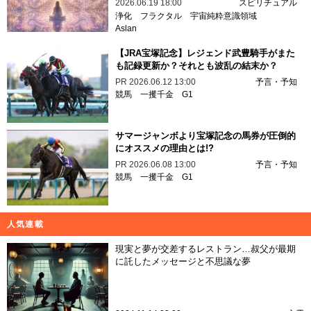
2026.06.19 18:00
スピリチュアル
浄化
フラクタル
宇宙純粋意識領域
Aslan
【JRA宝塚記念】レジェンド武豊騎手がまた
も記録更新か？それとも波乱の結末か？
PR
2026.06.12 13:00
予言・予知
競馬
一攫千金
G1
サマージャンボより宝塚記念の馬券が圧倒的
にオススメの理由とは!?
PR
2026.06.08 13:00
予言・予知
競馬
一攫千金
G1
人気連載
現実と夢が交差するレストラン…叔父が最期
に託したメッセージと不思議な夢