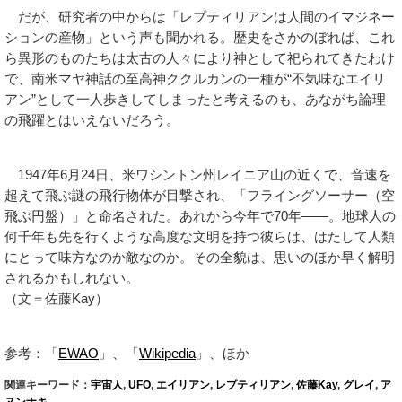
だが、研究者の中からは「レプティリアンは人間のイマジネー
ションの産物」という声も聞かれる。歴史をさかのぼれば、これ
ら異形のものたちは太古の人々により神として祀られてきたわけ
で、南米マヤ神話の至高神ククルカンの一種が“不気味なエイリ
アン”として一人歩きしてしまったと考えるのも、あながち論理
の飛躍とはいえないだろう。
1947年6月24日、米ワシントン州レイニア山の近くで、音速を
超えて飛ぶ謎の飛行物体が目撃され、「フライングソーサー（空
飛ぶ円盤）」と命名された。あれから今年で70年――。地球人の
何千年も先を行くような高度な文明を持つ彼らは、はたして人類
にとって味方なのか敵なのか。その全貌は、思いのほか早く解明
されるかもしれない。
（文＝佐藤Kay）
参考：「
EWAO
」、「
Wikipedia
」、ほか
関連キーワード：
宇宙人
,
UFO
,
エイリアン
,
レプティリアン
,
佐藤Kay
,
グレイ
,
ア