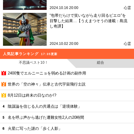
2024.10.16 20:00
心霊
“包帯だらけで笑いながら走り回るピエロ”を
目撃した結果…【うえまつそうの連載：島流
し奇譚】
2024.10.02 20:00
心霊
人気記事ランキング
17:35更新
不思議ベスト10！
総合
2400隻でエルニーニョを弱める計画の副作用
世界の「空の神々」伝承と古代宇宙飛行士説
8月12日は終末の日なのか!?
陰謀論を信じる人の共通点は「逆境体験」
名を呼ぶ声から逃げた遭難女性2人の20時間
火星に写った謎の「歩く人影」