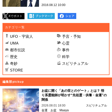
2016.08.12 10:00
Xでポスト
カテゴリ一覧
UFO・宇宙人
予言・予知
UMA
心霊
都市伝説
事件
歴史
科学
奇妙
スピリチュアル
STORE
編集部pickup
お盆に開く「あの世とのゲート」とは？ 悟
り系霊能師が明かす“先祖霊・供養・金運”の
関係
2026.08.01 18:00
スピリチュアル
金運
お盆
Maaya