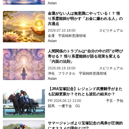
Aslan
金運がない人は無意識にやっている！？ 悟
り系霊能師が明かす「お金に嫌われる人」の
共通点
2026.07.10 18:00
スピリチュアル
金運
宇宙純粋意識領域
Aslan
人間関係のトラブルは“自分の中の凹”が呼び
寄せる？ 悟り系霊能師が語る現実を変える
「内面の法則」
2026.06.19 18:00
スピリチュアル
浄化
フラクタル
宇宙純粋意識領域
Aslan
【JRA宝塚記念】レジェンド武豊騎手がまた
も記録更新か？それとも波乱の結末か？
PR
2026.06.12 13:00
予言・予知
競馬
一攫千金
G1
サマージャンボより宝塚記念の馬券が圧倒的
にオススメの理由とは!?