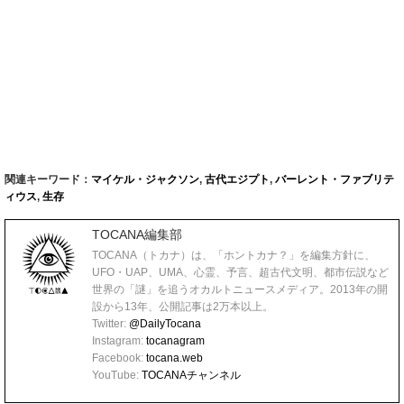
関連キーワード：
マイケル・ジャクソン
,
古代エジプト
,
バーレント・ファブリテ
ィウス
,
生存
TOCANA編集部
TOCANA（トカナ）は、「ホントカナ？」を編集方針に、
UFO・UAP、UMA、心霊、予言、超古代文明、都市伝説など
世界の「謎」を追うオカルトニュースメディア。2013年の開
設から13年、公開記事は2万本以上。
Twitter:
@DailyTocana
Instagram:
tocanagram
Facebook:
tocana.web
YouTube:
TOCANAチャンネル