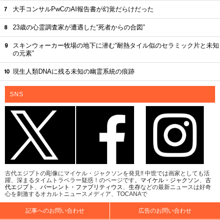
大手コンサルPwCのAI報告書が幻覚だらけだった
23歳の心霊調査家が遭遇した“死者からの合図”
スキンウォーカー牧場の地下に潜む“耐熱タイル似のセラミック片と未知
の元素”
現生人類DNAに残る未知の幽霊系統の痕跡
SNS
古代エジプトの彫像にマイケル・ジャクソンを発見!! 中世では画家としても活
躍、深まるタイムトラベラー疑惑！のページです。
マイケル・ジャクソン
、
古
代エジプト
、
バーレント・ファブリティウス
、
生存
などの最新ニュースは好奇
心を刺激するオカルトニュースメディア、TOCANAで
記事へのお問い合わせ
広告のお問い合わせ