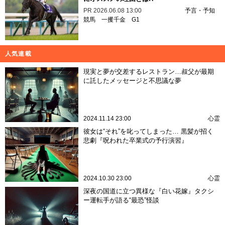
PR
2026.06.08 13:00
予言・予知
競馬
一攫千金
G1
人気連載
現実と夢が交差するレストラン…叔父が最期
に託したメッセージと不思議な夢
2024.11.14 23:00
心霊
彼女は“それ”を叱ってしまった… 黒髪が招く
悲劇『呪われた卒業式の予行演習』
2024.10.30 23:00
心霊
深夜の国道に立つ異様な『白い花嫁』タクシ
ー運転手が語る“最恐”怪談