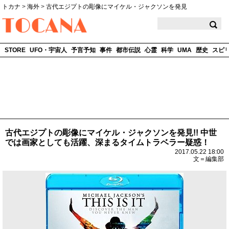
トカナ
>
海外
>
古代エジプトの彫像にマイケル・ジャクソンを発見
TOCANA
STORE
UFO・宇宙人
予言予知
事件
都市伝説
心霊
科学
UMA
歴史
スピ
古代エジプトの彫像にマイケル・ジャクソンを発見!! 中世
では画家としても活躍、深まるタイムトラベラー疑惑！
2017.05.22 18:00
文＝編集部