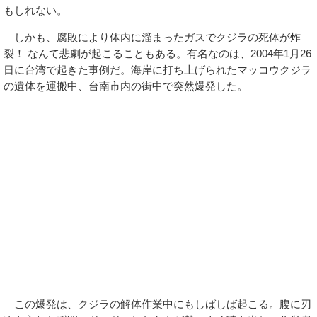
もしれない。
しかも、腐敗により体内に溜まったガスでクジラの死体が炸
裂！ なんて悲劇が起こることもある。有名なのは、2004年1月26
日に台湾で起きた事例だ。海岸に打ち上げられたマッコウクジラ
の遺体を運搬中、台南市内の街中で突然爆発した。
この爆発は、クジラの解体作業中にもしばしば起こる。腹に刃