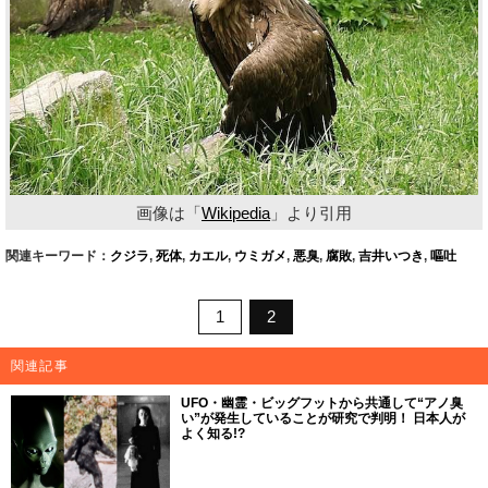
画像は「
Wikipedia
」より引用
関連キーワード：
クジラ
,
死体
,
カエル
,
ウミガメ
,
悪臭
,
腐敗
,
吉井いつき
,
嘔吐
1
2
関連記事
UFO・幽霊・ビッグフットから共通して“アノ臭
い”が発生していることが研究で判明！ 日本人が
よく知る!?