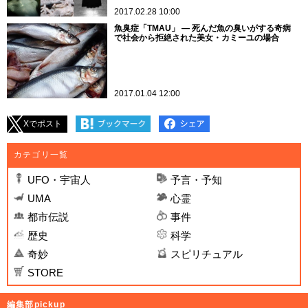
2017.02.28 10:00
魚臭症「TMAU」 ― 死んだ魚の臭いがする奇病
で社会から拒絶された美女・カミーユの場合
2017.01.04 12:00
Xでポスト
カテゴリ一覧
UFO・宇宙人
予言・予知
UMA
心霊
都市伝説
事件
歴史
科学
奇妙
スピリチュアル
STORE
編集部pickup