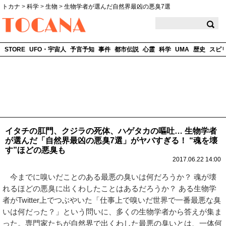
トカナ
>
科学
>
生物
>
生物学者が選んだ自然界最凶の悪臭7選
TOCANA
STORE
UFO・宇宙人
予言予知
事件
都市伝説
心霊
科学
UMA
歴史
スピ
イタチの肛門、クジラの死体、ハゲタカの嘔吐… 生物学者
が選んだ「自然界最凶の悪臭7選」がヤバすぎる！ “魂を壊
す”ほどの悪臭も
2017.06.22 14:00
今までに嗅いだことのある最悪の臭いは何だろうか？ 魂が壊
れるほどの悪臭に出くわしたことはあるだろうか？ ある生物学
者がTwitter上でつぶやいた「仕事上で嗅いだ世界で一番最悪な臭
いは何だった？」という問いに、多くの生物学者から答えが集ま
った。専門家たちが自然界で出くわした最悪の臭いとは、一体何