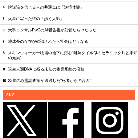
陰謀論を信じる人の共通点は「逆境体験」
火星に写った謎の「歩く人影」
大手コンサルPwCのAI報告書が幻覚だらけだった
地球外の存在が確認されたら社会はどうなる
スキンウォーカー牧場の地下に潜む“耐熱タイル似のセラミック片と未知
の元素”
現生人類DNAに残る未知の幽霊系統の痕跡
23歳の心霊調査家が遭遇した“死者からの合図”
SNS