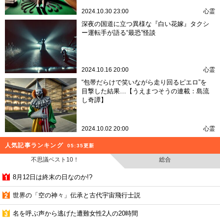
2024.10.30 23:00
心霊
深夜の国道に立つ異様な『白い花嫁』タクシ
ー運転手が語る“最恐”怪談
2024.10.16 20:00
心霊
“包帯だらけで笑いながら走り回るピエロ”を
目撃した結果…【うえまつそうの連載：島流
し奇譚】
2024.10.02 20:00
心霊
人気記事ランキング
05:35更新
不思議ベスト10！
総合
8月12日は終末の日なのか!?
世界の「空の神々」伝承と古代宇宙飛行士説
名を呼ぶ声から逃げた遭難女性2人の20時間