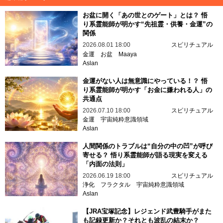
お盆に開く「あの世とのゲート」とは？ 悟
り系霊能師が明かす“先祖霊・供養・金運”の
関係
2026.08.01 18:00
スピリチュアル
金運
お盆
Maaya
Aslan
金運がない人は無意識にやっている！？ 悟
り系霊能師が明かす「お金に嫌われる人」の
共通点
2026.07.10 18:00
スピリチュアル
金運
宇宙純粋意識領域
Aslan
人間関係のトラブルは“自分の中の凹”が呼び
寄せる？ 悟り系霊能師が語る現実を変える
「内面の法則」
2026.06.19 18:00
スピリチュアル
浄化
フラクタル
宇宙純粋意識領域
Aslan
【JRA宝塚記念】レジェンド武豊騎手がまた
も記録更新か？それとも波乱の結末か？