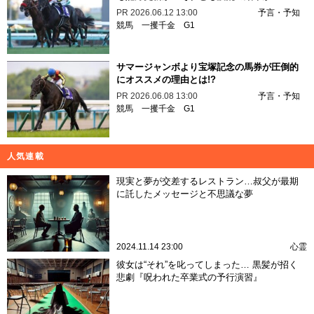
PR
2026.06.12 13:00
予言・予知
競馬
一攫千金
G1
サマージャンボより宝塚記念の馬券が圧倒的
にオススメの理由とは!?
PR
2026.06.08 13:00
予言・予知
競馬
一攫千金
G1
人気連載
現実と夢が交差するレストラン…叔父が最期
に託したメッセージと不思議な夢
2024.11.14 23:00
心霊
彼女は“それ”を叱ってしまった… 黒髪が招く
悲劇『呪われた卒業式の予行演習』