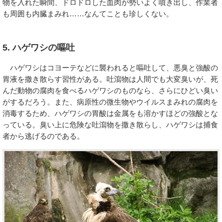
物を入れた瞬間、ドロドロした血肉が勢いよく噴き出し、作業者
も周囲も内臓まみれ……なんてことも珍しくない。
5. ハゲワシの嘔吐
ハゲワシはコヨーテなどに襲われると嘔吐して、悪臭と強酸の
胃液を撒き散らす習性がある。吐瀉物は人間でも大変臭いが、死
んだ動物の腐肉を食べるハゲワシのものなら、さらにひどい臭い
がするだろう。また、病原性の微生物やウイルスまみれの腐肉を
消毒するため、ハゲワシの胃酸は金属をも溶かすほどの強酸とな
っている。臭い上に危険な吐瀉物を撒き散らし、ハゲワシは捕食
者から逃げるのである。