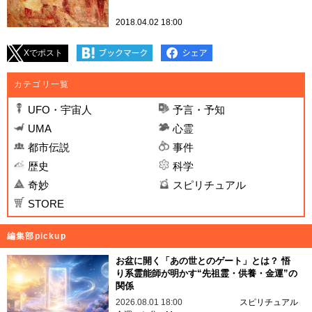
2018.04.02 18:00
Xでポスト
カテゴリ一覧
UFO・宇宙人
予言・予知
UMA
心霊
都市伝説
事件
歴史
科学
奇妙
スピリチュアル
STORE
編集部pickup
お盆に開く「あの世とのゲート」とは？ 悟
り系霊能師が明かす“先祖霊・供養・金運”の
関係
2026.08.01 18:00
スピリチュアル