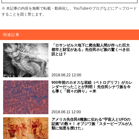
※ 本記事の内容を無断で転載・動画化し、YouTubeやブログなどにアップロード
することを固く禁じます。
関連記事
「ロサンゼルス地下に爬虫類人間が作った巨大
都市と財宝がある」先住民ホピ族の驚くべき伝
説とは？
2018.06.22 12:00
900年前のカオスな岩絵（ペトログリフ）がカレ
ンダーだったことが判明！ 先住民シナワ族を今
も導く「我々の誇り」＝米
2018.06.11 12:00
アメリカ先住民4種族に伝わる“宇宙人とUFOの
証拠”の数々！ オブジワ族「スターピープルが人
類に知恵を授けた」