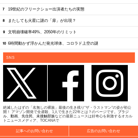
19世紀のフリークショー出演者たちの実態
またしても火星に謎の「扉」が出現？
文明崩壊確率49%、2050年のリミット
6時間動かず浮かんだ発光球体、コロラド上空の謎
SNS
絶滅したはずの「名無しの裸族」最後の生き残り“ザ・ラストマン”の姿が初公
開！ アマゾン開発で全虐殺、1人で生きた22年とは？のページです。
ブラジ
ル
、
動画
、
先住民
、
未接触部族
などの最新ニュースは好奇心を刺激するオカル
トニュースメディア、TOCANAで
記事へのお問い合わせ
広告のお問い合わせ