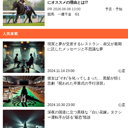
にオススメの理由とは!?
PR
2026.06.08 13:00
予言・予知
競馬
一攫千金
G1
人気連載
現実と夢が交差するレストラン…叔父が最期
に託したメッセージと不思議な夢
2024.11.14 23:00
心霊
彼女は“それ”を叱ってしまった… 黒髪が招く
悲劇『呪われた卒業式の予行演習』
2024.10.30 23:00
心霊
深夜の国道に立つ異様な『白い花嫁』タクシ
ー運転手が語る“最恐”怪談