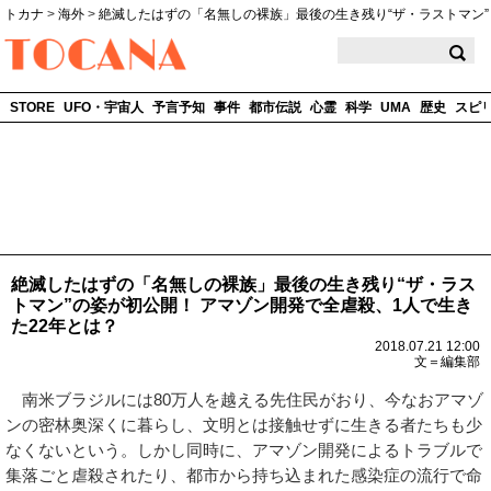
トカナ
>
海外
>
絶滅したはずの「名無しの裸族」最後の生き残り“ザ・ラストマン”
TOCANA
STORE
UFO・宇宙人
予言予知
事件
都市伝説
心霊
科学
UMA
歴史
スピ
絶滅したはずの「名無しの裸族」最後の生き残り“ザ・ラス
トマン”の姿が初公開！ アマゾン開発で全虐殺、1人で生き
た22年とは？
2018.07.21 12:00
文＝編集部
南米ブラジルには80万人を越える先住民がおり、今なおアマゾ
ンの密林奥深くに暮らし、文明とは接触せずに生きる者たちも少
なくないという。しかし同時に、アマゾン開発によるトラブルで
集落ごと虐殺されたり、都市から持ち込まれた感染症の流行で命