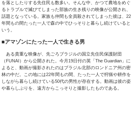
を落としたりする先住民も数多い。そんな中、かつて農地をめぐ
るトラブルで滅びてしまった部族の生き残りの映像が公開され、
話題となっている。家族も仲間も全員殺されてしまった彼は、22
年間もの間たった一人で森の中でひっそりと暮らし続けていると
いう。
■アマゾンにたった一人で生きる男
ある貴重な映像が、先ごろブラジルの国立先住民保護財団
（FUNAI）から公開された。今月19日付の英「The Guardian」に
よると、動画が撮影されたのはブラジル北部のロンドニア州の密
林の中だ。この地には22年間もの間、たった一人で狩猟や耕作を
しながら暮らし続けている50代の男性が存在する。動画は彼の姿
や暮らしぶりを、遠方からこっそりと撮影したものである。