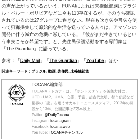
の声が上がっているという。FUNAIによれば未接触部族はブラジ
ル・ペルー・ボリビアなどに今も113存在するが、そのうち確認
されているのは27グループに過ぎない。現在も吹き矢や弓矢を使
って狩猟採集して原始的な生活を送っている人々は、アマゾンの
開発に伴う滅亡の危機に瀕している。「彼がまだ生きているとい
う事実こそが希望です」と、先住民保護活動をする専門家は
「The Guardian」に語っている。
参考：「
Daily Mail
」「
The Guardian
」「
YouTube
」ほか
関連キーワード：
ブラジル
,
動画
,
先住民
,
未接触部族
TOCANA編集部
TOCANA（トカナ）は、「ホントカナ？」を編集方針に、
UFO・UAP、UMA、心霊、予言、超古代文明、都市伝説など
世界の「謎」を追うオカルトニュースメディア。2013年の開
設から13年、公開記事は2万本以上。
Twitter:
@DailyTocana
Instagram:
tocanagram
Facebook:
tocana.web
YouTube:
TOCANAチャンネル