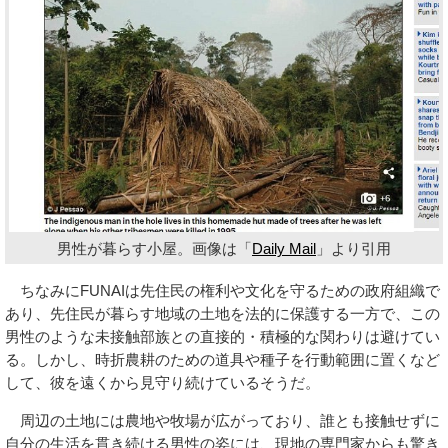
男性が暮らす小屋。画像は「
Daily Mail
」より引用
ちなみにFUNAIは先住民の権利や文化を守るための政府組織で
あり、先住民が暮らす地域の土地を法的に保護する一方で、この
男性のような未接触部族との直接的・積極的な関わりは避けてい
る。しかし、時折農耕のための道具や種子を行動範囲に置くなど
して、彼を遠くから見守り続けているそうだ。
周辺の土地には農地や牧場が広がっており、誰とも接触せずに
自分の生活を貫き続ける男性の姿には、現地の専門家からも驚き