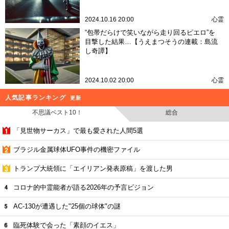
2024.10.16 20:00
心霊
“包帯だらけで笑いながら走り回るピエロ”を
目撃した結果…【うえまつそうの連載：島流
し奇譚】
2024.10.02 20:00
心霊
人気記事ランキング
更新
不思議ベスト10！
総合
「見世物サーカス」で最も愛された人間5選
ブラジル金属球体UFO事件の機密ファイル
トランプ大統領に「エイリアン発表原稿」を渡した男
コロナ的中霊能者が語る2026年の予言ビジョン
AC-130が遭遇した"25個の球体"の謎
臨死体験で会った「素顔のイエス」