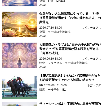
金運
お盆
Maaya
Aslan
金運がない人は無意識にやっている！？ 悟
り系霊能師が明かす「お金に嫌われる人」の
共通点
2026.07.10 18:00
スピリチュアル
金運
宇宙純粋意識領域
Aslan
人間関係のトラブルは“自分の中の凹”が呼び
寄せる？ 悟り系霊能師が語る現実を変える
「内面の法則」
2026.06.19 18:00
スピリチュアル
浄化
フラクタル
宇宙純粋意識領域
Aslan
【JRA宝塚記念】レジェンド武豊騎手がまた
も記録更新か？それとも波乱の結末か？
PR
2026.06.12 13:00
予言・予知
競馬
一攫千金
G1
サマージャンボより宝塚記念の馬券が圧倒的