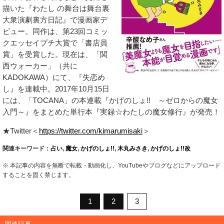
描いた『わたし の舞台は舞台裏
大衆演劇裏方日記』で漫画家デ
ビュー。同作は、第23回コミッ
クエッセイプチ大賞で「書店員
賞」を受賞した。現在は、「関
西ウォーカー」（共に
KADOKAWA）にて、『失恋め
し』を連載中。2017年10月15日
には、「TOCANA」の本連載『かげのしょ!! ～ゼロからの魔女
入門～』をまとめた単行本『実録☆わたしの魔女修行』が発売！
★Twitter＜
https://twitter.com/kimarumisaki
＞
関連キーワード：
占い
,
魔女
,
かげのしょ!!
,
木丸みさき
,
かげのしょ!!改
※ 本記事の内容を無断で転載・動画化し、YouTubeやブログなどにアップロード
することを固く禁じます。
1
2
3