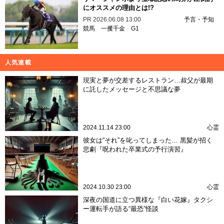
にオススメの理由とは!?
PR
2026.06.08 13:00
予言・予知
競馬
一攫千金
G1
人気連載
現実と夢が交差するレストラン…叔父が最期
に託したメッセージと不思議な夢
2024.11.14 23:00
心霊
彼女は“それ”を叱ってしまった… 黒髪が招く
悲劇『呪われた卒業式の予行演習』
2024.10.30 23:00
心霊
深夜の国道に立つ異様な『白い花嫁』タクシ
ー運転手が語る“最恐”怪談