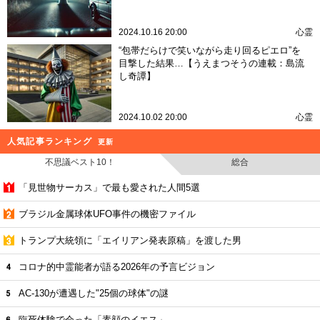
2024.10.16 20:00
心霊
“包帯だらけで笑いながら走り回るピエロ”を
目撃した結果…【うえまつそうの連載：島流
し奇譚】
2024.10.02 20:00
心霊
人気記事ランキング
更新
不思議ベスト10！
総合
「見世物サーカス」で最も愛された人間5選
ブラジル金属球体UFO事件の機密ファイル
トランプ大統領に「エイリアン発表原稿」を渡した男
コロナ的中霊能者が語る2026年の予言ビジョン
AC-130が遭遇した"25個の球体"の謎
臨死体験で会った「素顔のイエス」