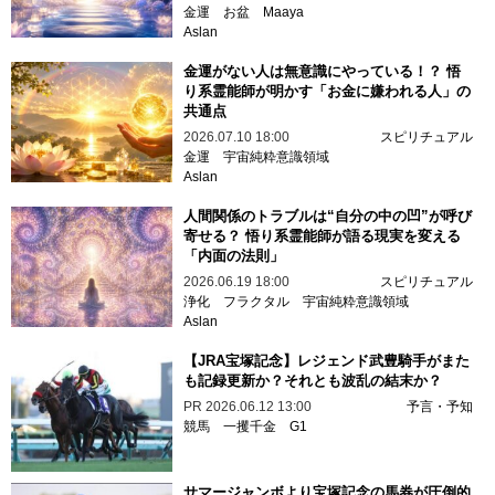
金運
お盆
Maaya
Aslan
金運がない人は無意識にやっている！？ 悟
り系霊能師が明かす「お金に嫌われる人」の
共通点
2026.07.10 18:00
スピリチュアル
金運
宇宙純粋意識領域
Aslan
人間関係のトラブルは“自分の中の凹”が呼び
寄せる？ 悟り系霊能師が語る現実を変える
「内面の法則」
2026.06.19 18:00
スピリチュアル
浄化
フラクタル
宇宙純粋意識領域
Aslan
【JRA宝塚記念】レジェンド武豊騎手がまた
も記録更新か？それとも波乱の結末か？
PR
2026.06.12 13:00
予言・予知
競馬
一攫千金
G1
サマージャンボより宝塚記念の馬券が圧倒的