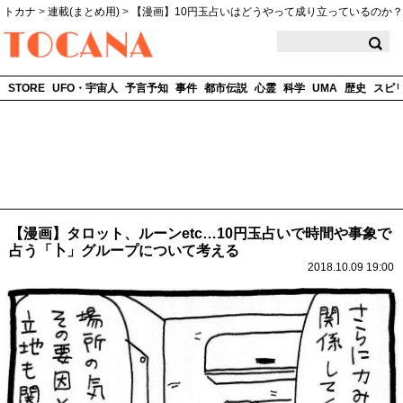
トカナ
>
連載(まとめ用)
>
【漫画】10円玉占いはどうやって成り立っているのか？
TOCANA
STORE
UFO・宇宙人
予言予知
事件
都市伝説
心霊
科学
UMA
歴史
スピ
【漫画】タロット、ルーンetc…10円玉占いで時間や事象で
占う「卜」グループについて考える
2018.10.09 19:00