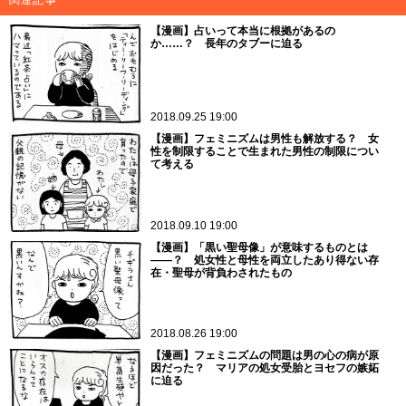
関連記事
【漫画】占いって本当に根拠があるの
か……？ 長年のタブーに迫る
2018.09.25 19:00
【漫画】フェミニズムは男性も解放する？ 女
性を制限することで生まれた男性の制限につい
て考える
2018.09.10 19:00
【漫画】「黒い聖母像」が意味するものとは
——？ 処女性と母性を両立したあり得ない存
在・聖母が背負わされたもの
2018.08.26 19:00
【漫画】フェミニズムの問題は男の心の病が原
因だった？ マリアの処女受胎とヨセフの嫉妬
に迫る