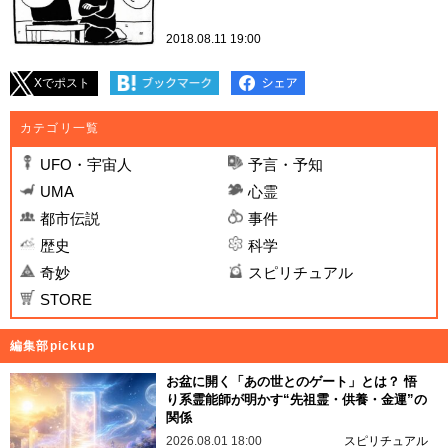
2018.08.11 19:00
Xでポスト
カテゴリ一覧
UFO・宇宙人
予言・予知
UMA
心霊
都市伝説
事件
歴史
科学
奇妙
スピリチュアル
STORE
編集部pickup
お盆に開く「あの世とのゲート」とは？ 悟
り系霊能師が明かす“先祖霊・供養・金運”の
関係
2026.08.01 18:00
スピリチュアル