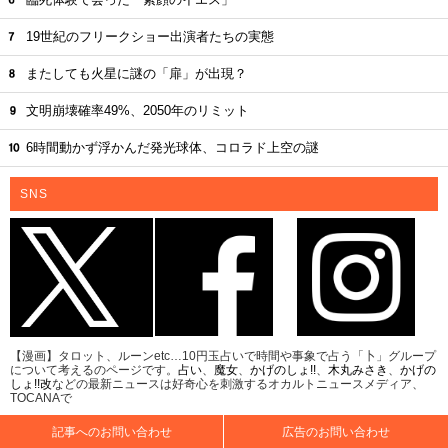
19世紀のフリークショー出演者たちの実態
またしても火星に謎の「扉」が出現？
文明崩壊確率49%、2050年のリミット
6時間動かず浮かんだ発光球体、コロラド上空の謎
SNS
【漫画】タロット、ルーンetc…10円玉占いで時間や事象で占う「卜」グループ
について考えるのページです。
占い
、
魔女
、
かげのしょ!!
、
木丸みさき
、
かげの
しょ!!改
などの最新ニュースは好奇心を刺激するオカルトニュースメディア、
TOCANAで
記事へのお問い合わせ
広告のお問い合わせ