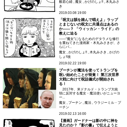
般若心経
魔女
かげのしょ!!
木丸みさ
き
2019.03.08 19:00
「呪文は韻を踏んで唱えよ」ラップ
とまじないの呪文に共通点はあるの
か——？ 「ウィッカン・ライド」の
教えに迫る
――“魔女”になるためのデタラメな修行
を重ねてきた漫画家・木丸みさきが、さ
らにパ...
魔女
かげのしょ!!
木丸みさき
かげの
しょ!!改
2019.02.22 19:00
プーチンが魔法を使ってトランプを
呪い始めたことが発覚！ 第三次世界
大戦に向けて呪詛儀式が開始され
る！
2017年、米ドナルド・トランプ大統
領に反対する魔女・魔法使いがニューヨ
ー...
魔女
プーチン
魔法
ウラジーミル・プ
ーチン
2019.02.13 16:00
【漫画】ガードナーは影の中に神を
見たのか？『影の書』で伝えようと