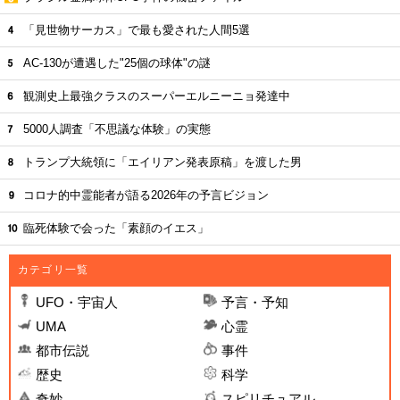
「見世物サーカス」で最も愛された人間5選
AC-130が遭遇した"25個の球体"の謎
観測史上最強クラスのスーパーエルニーニョ発達中
5000人調査「不思議な体験」の実態
トランプ大統領に「エイリアン発表原稿」を渡した男
コロナ的中霊能者が語る2026年の予言ビジョン
臨死体験で会った「素顔のイエス」
カテゴリ一覧
UFO・宇宙人
予言・予知
UMA
心霊
都市伝説
事件
歴史
科学
奇妙
スピリチュアル