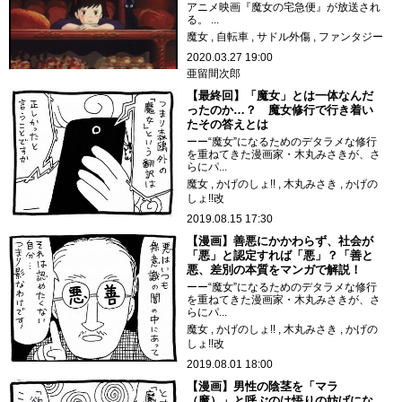
アニメ映画『魔女の宅急便』が放送され
る。 ...
魔女
自転車
サドル外傷
ファンタジー
2020.03.27 19:00
亜留間次郎
【最終回】「魔女」とは一体なんだ
ったのか…？ 魔女修行で行き着い
たその答えとは
ーー“魔女”になるためのデタラメな修行
を重ねてきた漫画家・木丸みさきが、さ
らにパ...
魔女
かげのしょ!!
木丸みさき
かげの
しょ!!改
2019.08.15 17:30
【漫画】善悪にかかわらず、社会が
「悪」と認定すれば「悪」？「善と
悪、差別の本質をマンガで解説！
ーー“魔女”になるためのデタラメな修行
を重ねてきた漫画家・木丸みさきが、さ
らにパ...
魔女
かげのしょ!!
木丸みさき
かげの
しょ!!改
2019.08.01 18:00
【漫画】男性の陰茎を「マラ
（魔）」と呼ぶのは悟りの妨げにな