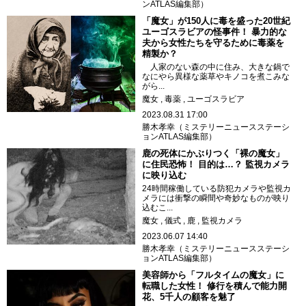
ンATLAS編集部）
「魔女」が150人に毒を盛った20世紀
ユーゴスラビアの怪事件！ 暴力的な
夫から女性たちを守るために毒薬を
精製か？
人家のない森の中に住み、大きな鍋で
なにやら異様な薬草やキノコを煮こみな
がら...
魔女
毒薬
ユーゴスラビア
2023.08.31 17:00
勝木孝幸（ミステリーニュースステーシ
ョンATLAS編集部）
鹿の死体にかぶりつく「裸の魔女」
に住民恐怖！ 目的は…？ 監視カメラ
に映り込む
24時間稼働している防犯カメラや監視カ
メラには衝撃の瞬間や奇妙なものが映り
込むこ...
魔女
儀式
鹿
監視カメラ
2023.06.07 14:40
勝木孝幸（ミステリーニュースステーシ
ョンATLAS編集部）
美容師から「フルタイムの魔女」に
転職した女性！ 修行を積んで能力開
花、5千人の顧客を魅了