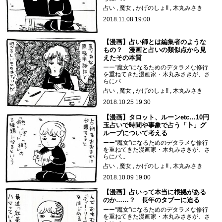
占い
魔女
かげのしょ!!
木丸みさき
2018.11.08 19:00
【漫画】占い師とは編集者のような
もの？ 漫画と占いの類似点から見
えたその本質
ーー“魔女”になるためのデタラメな修行
を重ねてきた漫画家・木丸みさきが、さ
らにパ...
占い
魔女
かげのしょ!!
木丸みさき
2018.10.25 19:30
【漫画】タロット、ルーンetc…10円
玉占いで時間や事象で占う「卜」グ
ループについて考える
ーー“魔女”になるためのデタラメな修行
を重ねてきた漫画家・木丸みさきが、さ
らにパ...
占い
魔女
かげのしょ!!
木丸みさき
2018.10.09 19:00
【漫画】占いって本当に根拠がある
のか……？ 長年のタブーに迫る
ーー“魔女”になるためのデタラメな修行
を重ねてきた漫画家・木丸みさきが、さ