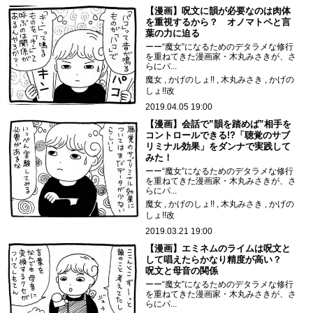
【漫画】呪文に韻が必要なのは肉体
を重視するから？ オノマトペと言
葉の力に迫る
ーー“魔女”になるためのデタラメな修行
を重ねてきた漫画家・木丸みさきが、さ
らにパ...
魔女
かげのしょ!!
木丸みさき
かげの
しょ!!改
2019.04.05 19:00
【漫画】会話で”韻を踏めば”相手を
コントロールできる!?「聴覚のサブ
リミナル効果」をダンナで実践して
みた！
ーー“魔女”になるためのデタラメな修行
を重ねてきた漫画家・木丸みさきが、さ
らにパ...
魔女
かげのしょ!!
木丸みさき
かげの
しょ!!改
2019.03.21 19:00
【漫画】エミネムのライムは呪文と
して唱えたらかなり精度が高い？
呪文と母音の関係
ーー“魔女”になるためのデタラメな修行
を重ねてきた漫画家・木丸みさきが、さ
らにパ...