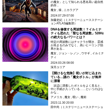
の魔女」として知られる悪名高い超自然
的存...
魔女
猿
ニカラグア
2024.07.29 07:00
加藤史紀（ミステリーニュースステーシ
ョンATLAS編集部）
DNAを修復する周波数！？イルミナ
ティも恐れた「聖なる周波数」528Hz
の絶大なるパワーとは？
特定の周波数にはチャクラが開き、霊感
が高まるのみでなく、高いヒーリング効
果がある...
魔女
ジョン・レノン
ウサギ
イルミナ
ティ
2024.03.26 08:00
深月ユリア
【開けるな危険】呪いが封じ込まれ
ている…謎の「魔女ボトル」が海岸
に漂着
浜辺に漂着したボトルをよく見ると、
中に手紙が入っている……というのはな
かな...
アメリカ
魔女
呪い
魔術
2023.11.30 20:00
田中尚（ミステリーニュースステーショ