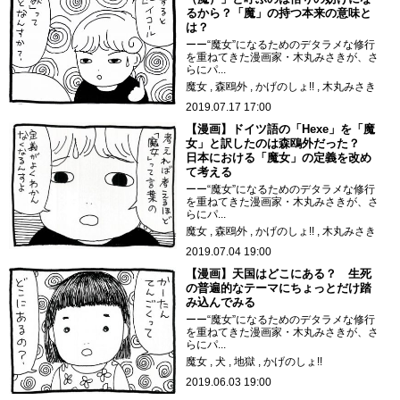
るから？「魔」の持つ本来の意味と
は？
ーー“魔女”になるためのデタラメな修行
を重ねてきた漫画家・木丸みさきが、さ
らにパ...
魔女
森鴎外
かげのしょ!!
木丸みさき
2019.07.17 17:00
【漫画】ドイツ語の「Hexe」を「魔
女」と訳したのは森鴎外だった？
日本における「魔女」の定義を改め
て考える
ーー“魔女”になるためのデタラメな修行
を重ねてきた漫画家・木丸みさきが、さ
らにパ...
魔女
森鴎外
かげのしょ!!
木丸みさき
2019.07.04 19:00
【漫画】天国はどこにある？ 生死
の普遍的なテーマにちょっとだけ踏
み込んでみる
ーー“魔女”になるためのデタラメな修行
を重ねてきた漫画家・木丸みさきが、さ
らにパ...
魔女
犬
地獄
かげのしょ!!
2019.06.03 19:00