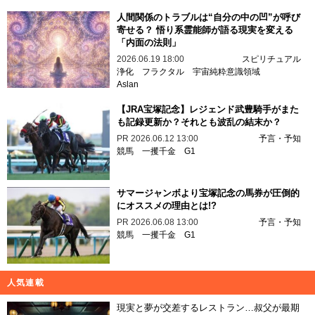
人間関係のトラブルは“自分の中の凹”が呼び
寄せる？ 悟り系霊能師が語る現実を変える
「内面の法則」
2026.06.19 18:00
スピリチュアル
浄化
フラクタル
宇宙純粋意識領域
Aslan
【JRA宝塚記念】レジェンド武豊騎手がまた
も記録更新か？それとも波乱の結末か？
PR
2026.06.12 13:00
予言・予知
競馬
一攫千金
G1
サマージャンボより宝塚記念の馬券が圧倒的
にオススメの理由とは!?
PR
2026.06.08 13:00
予言・予知
競馬
一攫千金
G1
人気連載
現実と夢が交差するレストラン…叔父が最期