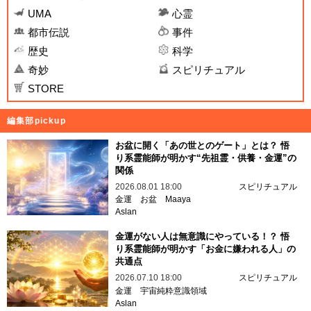
UMA
心霊
都市伝説
事件
歴史
科学
奇妙
スピリチュアル
STORE
編集部pickup
お盆に開く「あの世とのゲート」とは？ 悟
り系霊能師が明かす“先祖霊・供養・金運”の
関係
2026.08.01 18:00
スピリチュアル
金運
お盆
Maaya
Aslan
金運がない人は無意識にやっている！？ 悟
り系霊能師が明かす「お金に嫌われる人」の
共通点
2026.07.10 18:00
スピリチュアル
金運
宇宙純粋意識領域
Aslan