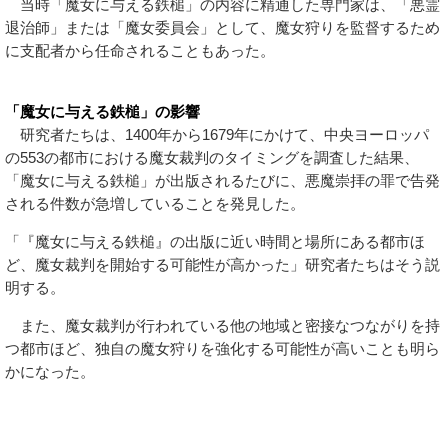
当時「魔女に与える鉄槌」の内容に精通した専門家は、「悪霊
退治師」または「魔女委員会」として、魔女狩りを監督するため
に支配者から任命されることもあった。
「魔女に与える鉄槌」の影響
研究者たちは、1400年から1679年にかけて、中央ヨーロッパ
の553の都市における魔女裁判のタイミングを調査した結果、
「魔女に与える鉄槌」が出版されるたびに、悪魔崇拝の罪で告発
される件数が急増していることを発見した。
「『魔女に与える鉄槌』の出版に近い時間と場所にある都市ほ
ど、魔女裁判を開始する可能性が高かった」研究者たちはそう説
明する。
また、魔女裁判が行われている他の地域と密接なつながりを持
つ都市ほど、独自の魔女狩りを強化する可能性が高いことも明ら
かになった。