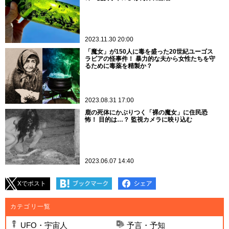
2023.11.30 20:00
「魔女」が150人に毒を盛った20世紀ユーゴス
ラビアの怪事件！ 暴力的な夫から女性たちを守
るために毒薬を精製か？
2023.08.31 17:00
鹿の死体にかぶりつく「裸の魔女」に住民恐
怖！ 目的は…？ 監視カメラに映り込む
2023.06.07 14:40
Xでポスト
カテゴリ一覧
UFO・宇宙人
予言・予知