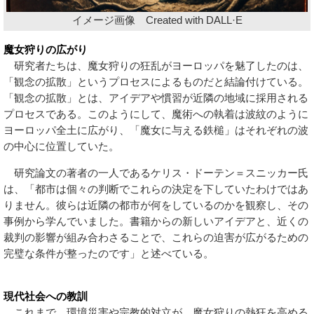
イメージ画像 Created with DALL·E
魔女狩りの広がり
研究者たちは、魔女狩りの狂乱がヨーロッパを魅了したのは、
「観念の拡散」というプロセスによるものだと結論付けている。
「観念の拡散」とは、アイデアや慣習が近隣の地域に採用される
プロセスである。このようにして、魔術への執着は波紋のように
ヨーロッパ全土に広がり、「魔女に与える鉄槌」はそれぞれの波
の中心に位置していた。
研究論文の著者の一人であるケリス・ドーテン＝スニッカー氏
は、「都市は個々の判断でこれらの決定を下していたわけではあ
りません。彼らは近隣の都市が何をしているのかを観察し、その
事例から学んでいました。書籍からの新しいアイデアと、近くの
裁判の影響が組み合わさることで、これらの迫害が広がるための
完璧な条件が整ったのです」と述べている。
現代社会への教訓
これまで、環境災害や宗教的対立が、魔女狩りの熱狂を高める