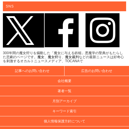
SNS
300年間の魔女狩りを煽動した「魔女に与える鉄槌」悪魔学の聖典がもたらし
た悲劇のページです。
魔女
、
魔女狩り
、
魔女裁判
などの最新ニュースは好奇心
を刺激するオカルトニュースメディア、TOCANAで
記事へのお問い合わせ
広告のお問い合わせ
会社概要
著者一覧
月別アーカイブ
キーワード索引
個人情報保護方針について