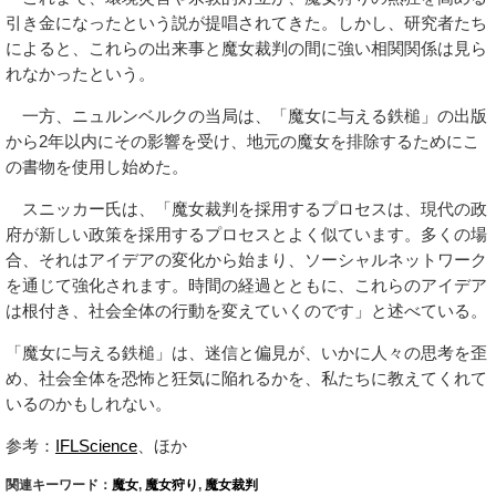
引き金になったという説が提唱されてきた。しかし、研究者たち
によると、これらの出来事と魔女裁判の間に強い相関関係は見ら
れなかったという。
一方、ニュルンベルクの当局は、「魔女に与える鉄槌」の出版
から2年以内にその影響を受け、地元の魔女を排除するためにこ
の書物を使用し始めた。
スニッカー氏は、「魔女裁判を採用するプロセスは、現代の政
府が新しい政策を採用するプロセスとよく似ています。多くの場
合、それはアイデアの変化から始まり、ソーシャルネットワーク
を通じて強化されます。時間の経過とともに、これらのアイデア
は根付き、社会全体の行動を変えていくのです」と述べている。
「魔女に与える鉄槌」は、迷信と偏見が、いかに人々の思考を歪
め、社会全体を恐怖と狂気に陥れるかを、私たちに教えてくれて
いるのかもしれない。
参考：
IFLScience
、ほか
関連キーワード：
魔女
,
魔女狩り
,
魔女裁判