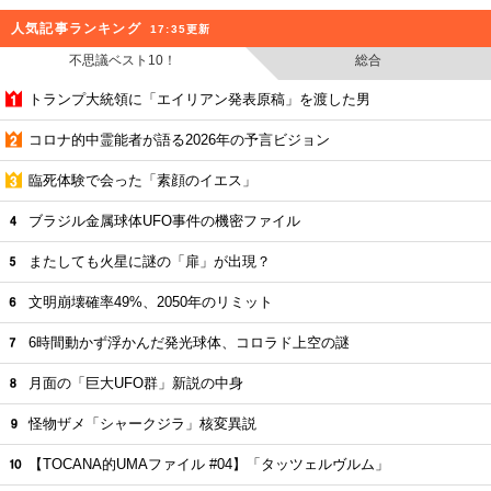
人気記事ランキング
17:35更新
不思議ベスト10！
総合
トランプ大統領に「エイリアン発表原稿」を渡した男
コロナ的中霊能者が語る2026年の予言ビジョン
臨死体験で会った「素顔のイエス」
ブラジル金属球体UFO事件の機密ファイル
またしても火星に謎の「扉」が出現？
文明崩壊確率49%、2050年のリミット
6時間動かず浮かんだ発光球体、コロラド上空の謎
月面の「巨大UFO群」新説の中身
怪物ザメ「シャークジラ」核変異説
【TOCANA的UMAファイル #04】「タッツェルヴルム」