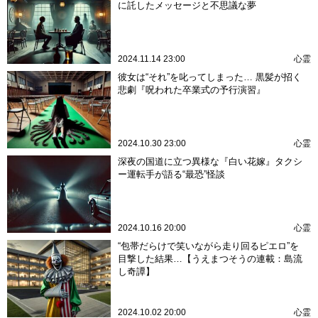
に託したメッセージと不思議な夢
2024.11.14 23:00
心霊
彼女は“それ”を叱ってしまった… 黒髪が招く
悲劇『呪われた卒業式の予行演習』
2024.10.30 23:00
心霊
深夜の国道に立つ異様な『白い花嫁』タクシ
ー運転手が語る“最恐”怪談
2024.10.16 20:00
心霊
“包帯だらけで笑いながら走り回るピエロ”を
目撃した結果…【うえまつそうの連載：島流
し奇譚】
2024.10.02 20:00
心霊