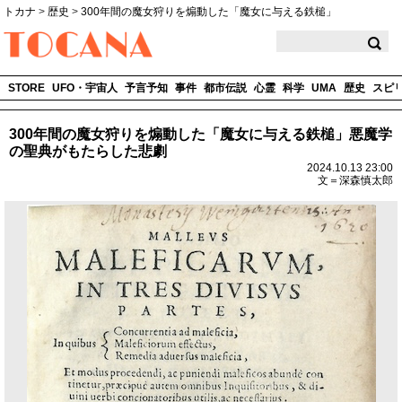
トカナ
>
歴史
>
300年間の魔女狩りを煽動した「魔女に与える鉄槌」
TOCANA
STORE
UFO・宇宙人
予言予知
事件
都市伝説
心霊
科学
UMA
歴史
スピ
300年間の魔女狩りを煽動した「魔女に与える鉄槌」悪魔学
の聖典がもたらした悲劇
2024.10.13 23:00
文＝深森慎太郎