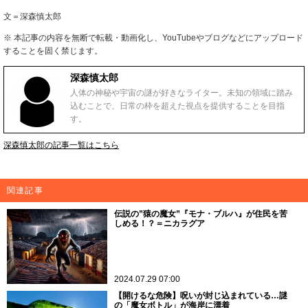
文＝深森慎太郎
※ 本記事の内容を無断で転載・動画化し、YouTubeやブログなどにアップロード
することを固く禁じます。
深森慎太郎
人体の神秘や宇宙の謎が好きなライター。未知の領域に踏み
込むことで、日常の枠を超えた視点を提供することを目指
す。
深森慎太郎の記事一覧はこちら
関連記事
伝説の”猿の魔女”『モナ・ブルハ』が住民を苦
しめる！？＝ニカラグア
2024.07.29 07:00
【開けるな危険】呪いが封じ込まれている…謎
の「魔女ボトル」が海岸に漂着