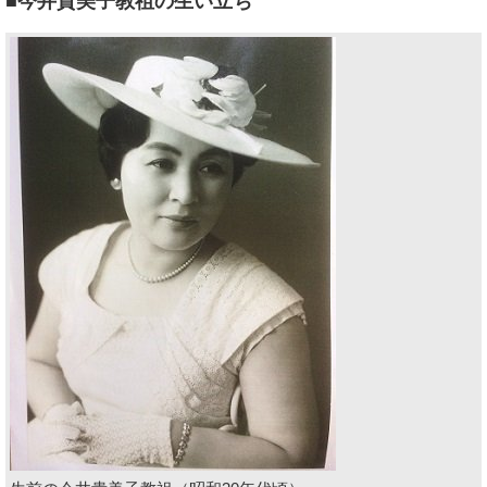
■今井貴美子教祖の生い立ち