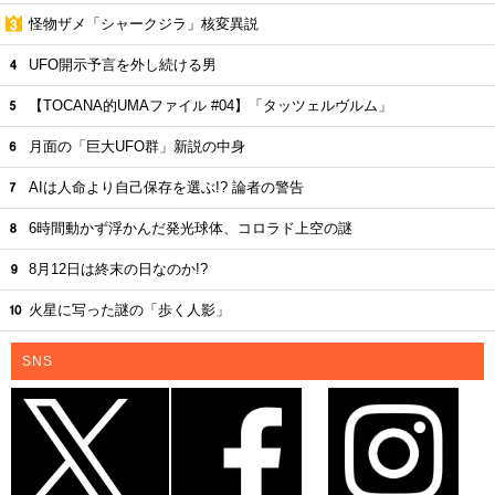
怪物ザメ「シャークジラ」核変異説
UFO開示予言を外し続ける男
【TOCANA的UMAファイル #04】「タッツェルヴルム」
月面の「巨大UFO群」新説の中身
AIは人命より自己保存を選ぶ!? 論者の警告
6時間動かず浮かんだ発光球体、コロラド上空の謎
8月12日は終末の日なのか!?
火星に写った謎の「歩く人影」
SNS