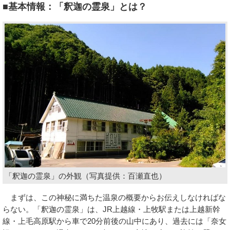
■基本情報：「釈迦の霊泉」とは？
「釈迦の霊泉」の外観（写真提供：百瀬直也）
まずは、この神秘に満ちた温泉の概要からお伝えしなければな
らない。「釈迦の霊泉」は、JR上越線・上牧駅または上越新幹
線・上毛高原駅から車で20分前後の山中にあり、過去には「奈女