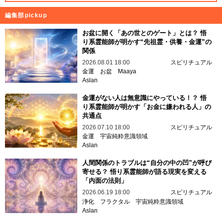
編集部pickup
お盆に開く「あの世とのゲート」とは？ 悟
り系霊能師が明かす“先祖霊・供養・金運”の
関係
2026.08.01 18:00
スピリチュアル
金運
お盆
Maaya
Aslan
金運がない人は無意識にやっている！？ 悟
り系霊能師が明かす「お金に嫌われる人」の
共通点
2026.07.10 18:00
スピリチュアル
金運
宇宙純粋意識領域
Aslan
人間関係のトラブルは“自分の中の凹”が呼び
寄せる？ 悟り系霊能師が語る現実を変える
「内面の法則」
2026.06.19 18:00
スピリチュアル
浄化
フラクタル
宇宙純粋意識領域
Aslan