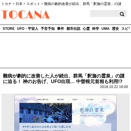
トカナ
>
日本
>
スポット
>
難病の劇的改善が続出、群馬「釈迦の霊泉」の謎
TOCANA
STORE
UFO・宇宙人
予言予知
事件
都市伝説
心霊
科学
UMA
歴史
スピ
難病が劇的に改善した人が続出、群馬「釈迦の霊泉」の謎
に迫る！ 神のお告げ、UFO出現… 中曽根元首相も利用!?
2018.10.22 16:00