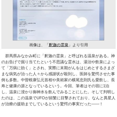
画像は、「
釈迦の霊泉
」より引用
群馬県みなかみ町に「釈迦の霊泉」と呼ばれる温泉がある。神
のお告げで掘り当てたという不思議な霊水は、湯治や飲泉によっ
て「万病に効く」とされ、実際に末期がんをはじめとするさまざ
まな病気が治った人々から感謝状が殺到し、医師を驚愕させた事
例も多数。中曽根康弘元首相や美術家の横尾忠則氏も愛飲し、長
寿と健康の源となっているという。今回、筆者はその宿に1泊
し、温泉に浸かり御神水を飲んでみることにした。そして判明し
たのは、この温泉でUFOが頻繁に目撃されており、なんと異星人
が治療の援助までしているという驚愕の事実だった――！