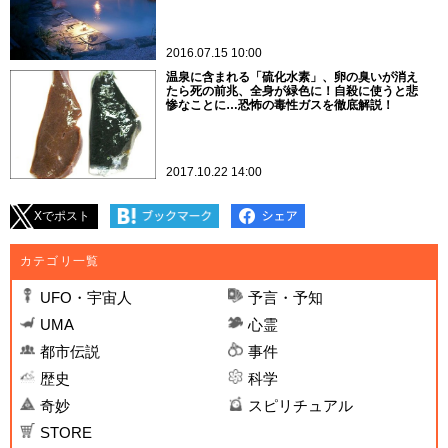
2016.07.15 10:00
温泉に含まれる「硫化水素」、卵の臭いが消え
たら死の前兆、全身が緑色に！自殺に使うと悲
惨なことに…恐怖の毒性ガスを徹底解説！
2017.10.22 14:00
Xでポスト
カテゴリ一覧
UFO・宇宙人
予言・予知
UMA
心霊
都市伝説
事件
歴史
科学
奇妙
スピリチュアル
STORE