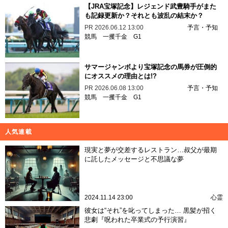
【JRA宝塚記念】レジェンド武豊騎手がまた
も記録更新か？それとも波乱の結末か？
PR
2026.06.12 13:00
予言・予知
競馬
一攫千金
G1
サマージャンボより宝塚記念の馬券が圧倒的
にオススメの理由とは!?
PR
2026.06.08 13:00
予言・予知
競馬
一攫千金
G1
人気連載
現実と夢が交差するレストラン…叔父が最期
に託したメッセージと不思議な夢
2024.11.14 23:00
心霊
彼女は“それ”を叱ってしまった… 黒髪が招く
悲劇『呪われた卒業式の予行演習』