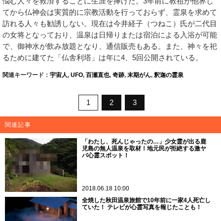
悩む人々を救済することに生涯を捧げた。3年前に教祖が他界し
てから仏神会は実質的に宗教活動を行っておらず、霊泉を求めて
訪れる人々も勧誘しない。現在は今井経子（つねこ）氏が二代目
の女将となっており、温泉は日帰りまたは宿泊による入浴が可能
で、御神水が飲み放題となり、通信販売もある。また、神々を祀
るために建てた「仏舎利塔」は年に4、5回公開されている。
関連キーワード：
宇宙人
,
UFO
,
百瀬直也
,
奇跡
,
末期がん
,
釈迦の霊泉
1
2
3
関連記事
「わたし、死んじゃったの…」少女霊が出る鹿
児島の無人温泉を取材！地元民が拒絶する激ヤ
バ心霊スポット！
2018.06.18 10:00
全焼した秋田温泉旅館で10年前に一家4人死亡し
ていた！ テレビが心霊写真を報じたことも！