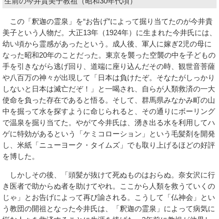
生前の今井貴美子教祖（昭和30年代頃）
この「釈迦の霊泉」を“お告げ”によって掘り当てたのが今井貴
美子という人物だ。大正13年（1924年）に生まれた今井氏には、
幼い頃から霊感があったという。成人後、軍人に嫁ぎ2児の母に
なった昭和20年のことだった。東京を襲った空襲の中を子どもの
手を引きながら逃げ回り、道端に座り込んだその時、観世音菩薩
や八百万の神々が出現して「日本は負けたぞ。そなたがしっかり
しないと日本は滅亡だぞ！」と一喝され、自らが人類救済の一大
使命を負った存在であると悟る。そして、群馬県みなかみ町の山
中を掘って水を探すように命じられると、その通りにボーリング
で温泉を掘り当てた。やがて今井氏は、湧き出る水を利用してハ
ゲに特効があるという「ケミコローション」という毛髪剤を開発
し、米紙「ニューヨーク・タイムズ」でも取り上げるほどの好評
を博した。
しかしその後、「頭髪が抜けて死ぬものはおらぬ。奈女沢に行
き医者で助からぬ者を助けてやれ。ここから人類を救うていくの
じゃ」とお告げによって再び諭される。こうして「仏神会」とい
う教団の開祖となった今井氏は、「釈迦の霊泉」によって病気に