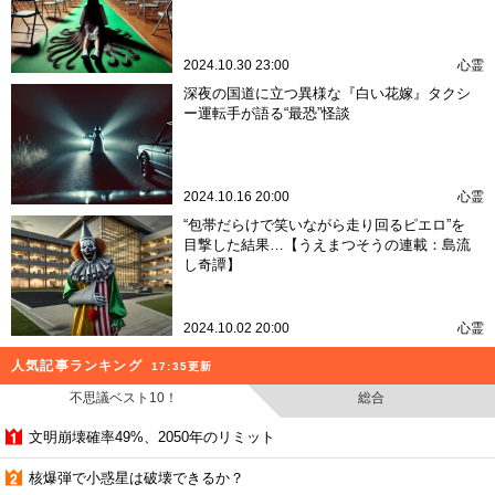
2024.10.30 23:00
心霊
深夜の国道に立つ異様な『白い花嫁』タクシ
ー運転手が語る“最恐”怪談
2024.10.16 20:00
心霊
“包帯だらけで笑いながら走り回るピエロ”を
目撃した結果…【うえまつそうの連載：島流
し奇譚】
2024.10.02 20:00
心霊
人気記事ランキング
17:35更新
不思議ベスト10！
総合
文明崩壊確率49%、2050年のリミット
核爆弾で小惑星は破壊できるか？