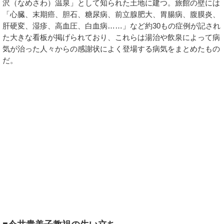
沢（なめさわ）温泉」として知られた土地に建つ。旅館の壁には
「心臓、末期癌、胆石、糖尿病、前立腺肥大、胃腸病、腹膜炎、
肝硬変、湿疹、高血圧、白血病……」など約30もの症例が記され
た大きな看板が掲げられており、これらは湯治や飲泉によって病
気が治った人々からの感謝状によく登場する病気をまとめたもの
だ。