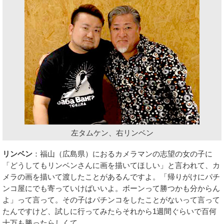
左タムケン、右リンベン
リンベン
：福山（広島県）におるカメラマンの志望の女の子に
「どうしてもリンベンさんに画を描いてほしい」と言われて、カ
メラの画を描いて渡したことがあるんですよ。「帰りがけにパチ
ンコ屋にでも寄っていけばいいよ。ボーンって勝つかも分からん
よ」って言って。その子はパチンコをしたことがないって言って
たんですけど、試しに行ってみたらそれから1週間ぐらいで百何
十万も勝ったらしくて。