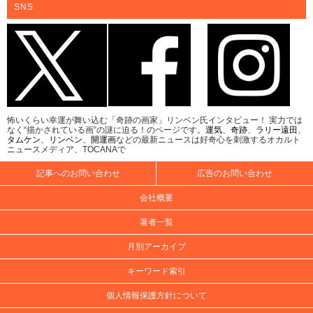
SNS
怖いくらい幸運が舞い込む「奇跡の画家」リンベン氏インタビュー！ 実力では
なく“描かされている画”の謎に迫る！のページです。
運気
、
奇跡
、
ラリー遠田
、
タムケン
、
リンベン
、
開運画
などの最新ニュースは好奇心を刺激するオカルト
ニュースメディア、TOCANAで
記事へのお問い合わせ
広告のお問い合わせ
会社概要
著者一覧
月別アーカイブ
キーワード索引
個人情報保護方針について