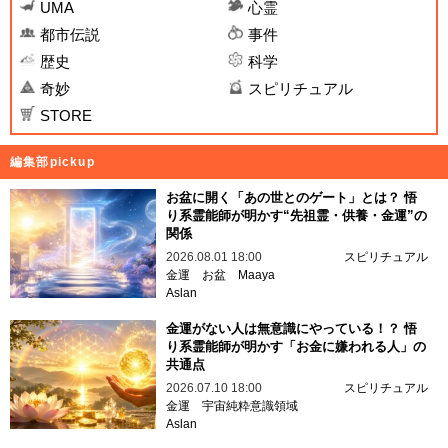
UMA
心霊
都市伝説
事件
歴史
科学
奇妙
スピリチュアル
STORE
編集部pickup
お盆に開く「あの世とのゲート」とは？ 悟
り系霊能師が明かす“先祖霊・供養・金運”の
関係
2026.08.01 18:00
スピリチュアル
金運
お盆
Maaya
Aslan
金運がない人は無意識にやっている！？ 悟
り系霊能師が明かす「お金に嫌われる人」の
共通点
2026.07.10 18:00
スピリチュアル
金運
宇宙純粋意識領域
Aslan