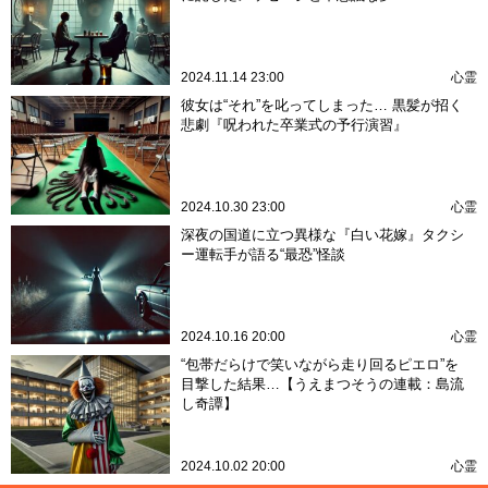
2024.11.14 23:00
心霊
彼女は“それ”を叱ってしまった… 黒髪が招く
悲劇『呪われた卒業式の予行演習』
2024.10.30 23:00
心霊
深夜の国道に立つ異様な『白い花嫁』タクシ
ー運転手が語る“最恐”怪談
2024.10.16 20:00
心霊
“包帯だらけで笑いながら走り回るピエロ”を
目撃した結果…【うえまつそうの連載：島流
し奇譚】
2024.10.02 20:00
心霊