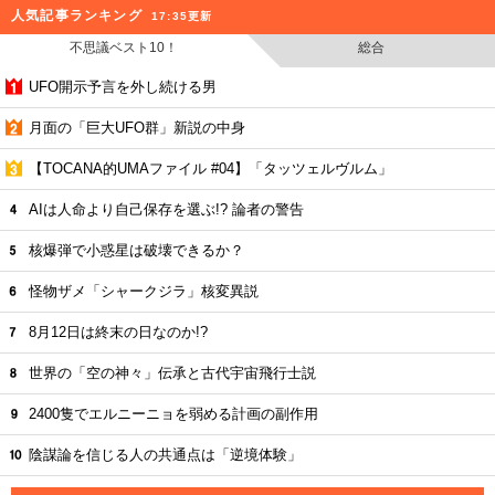
人気記事ランキング
17:35更新
不思議ベスト10！
総合
UFO開示予言を外し続ける男
月面の「巨大UFO群」新説の中身
【TOCANA的UMAファイル #04】「タッツェルヴルム」
AIは人命より自己保存を選ぶ!? 論者の警告
核爆弾で小惑星は破壊できるか？
怪物ザメ「シャークジラ」核変異説
8月12日は終末の日なのか!?
世界の「空の神々」伝承と古代宇宙飛行士説
2400隻でエルニーニョを弱める計画の副作用
陰謀論を信じる人の共通点は「逆境体験」