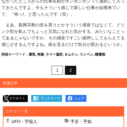
なかったところからの仕事依頼がボンボンボンって連続して入っ
てきたんですよ。今もそういう感じで新しい仕事が結構来てい
て、「怖っ!」と思ったんです（笑）。
まあ、新興宗教の壺を買うとかそういう感覚ではなくて、ドリ
ンク剤を飲んでちょっと元気になれた気がする、みたいなことっ
てあるじゃないですか。その感覚ですごい後押ししてもらえてる
感じがするんですよね。画を見るだけで気分が変わるというか。
関連キーワード：
運気
,
奇跡
,
ラリー遠田
,
タムケン
,
リンベン
,
開運画
1
2
関連記事
Xでポスト
カテゴリ一覧
UFO・宇宙人
予言・予知