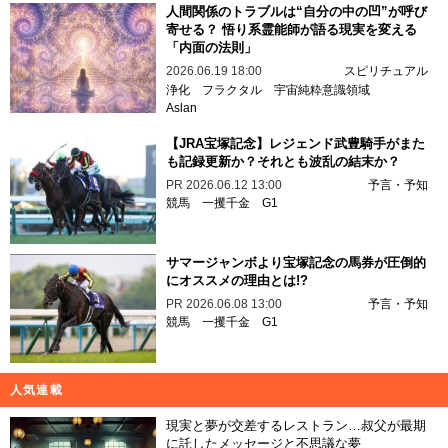
人間関係のトラブルは“自分の中の凹”が呼び
寄せる？ 悟り系霊能師が語る現実を変える
「内面の法則」
2026.06.19 18:00
スピリチュアル
浄化
フラクタル
宇宙純粋意識領域
Aslan
【JRA宝塚記念】レジェンド武豊騎手がまた
も記録更新か？それとも波乱の結末か？
PR
2026.06.12 13:00
予言・予知
競馬
一攫千金
G1
サマージャンボより宝塚記念の馬券が圧倒的
にオススメの理由とは!?
PR
2026.06.08 13:00
予言・予知
競馬
一攫千金
G1
人気連載
現実と夢が交差するレストラン…叔父が最期
に託したメッセージと不思議な夢