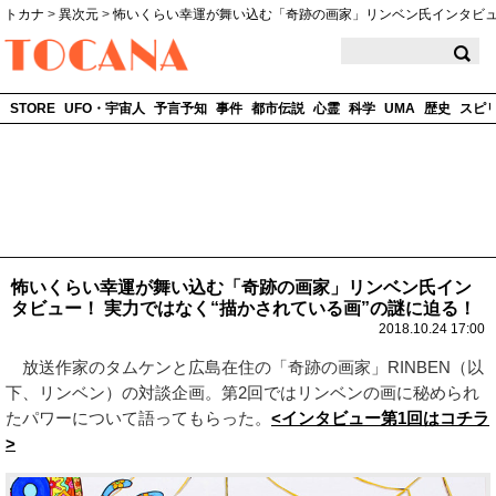
トカナ
>
異次元
>
怖いくらい幸運が舞い込む「奇跡の画家」リンベン氏インタビ
TOCANA
STORE
UFO・宇宙人
予言予知
事件
都市伝説
心霊
科学
UMA
歴史
スピ
怖いくらい幸運が舞い込む「奇跡の画家」リンベン氏イン
タビュー！ 実力ではなく“描かされている画”の謎に迫る！
2018.10.24 17:00
放送作家のタムケンと広島在住の「奇跡の画家」RINBEN（以
下、リンベン）の対談企画。第2回ではリンベンの画に秘められ
たパワーについて語ってもらった。
<インタビュー第1回はコチラ
>