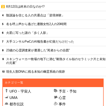
8月12日は終末の日なのか!?
陰謀論を信じる人の共通点は「逆境体験」
名を呼ぶ声から逃げた遭難女性2人の20時間
火星に写った謎の「歩く人影」
大手コンサルPwCのAI報告書が幻覚だらけだった
23歳の心霊調査家が遭遇した“死者からの合図”
スキンウォーカー牧場の地下に潜む“耐熱タイル似のセラミック片と未知
の元素”
現生人類DNAに残る未知の幽霊系統の痕跡
カテゴリ一覧
UFO・宇宙人
予言・予知
UMA
心霊
都市伝説
事件