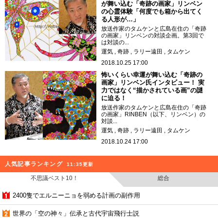
が舞い込む「奇跡の画家」リンベン
の心霊体験「何度でも箱から出てく
る人形が…」
放送作家のタムケンと広島在住の「奇跡
の画家」リンベンの対談企画。第3回で
は対談の...
運気
奇跡
ラリー遠田
タムケン
2018.10.25 17:00
怖いくらい幸運が舞い込む「奇跡の
画家」リンベン氏インタビュー！ 実
力ではなく“描かされている画”の謎
に迫る！
放送作家のタムケンと広島在住の「奇跡
の画家」RINBEN（以下、リンベン）の
対談...
運気
奇跡
ラリー遠田
タムケン
2018.10.24 17:00
人気記事ランキング
11:35更新
不思議ベスト10！
総合
2400隻でエルニーニョを弱める計画の副作用
世界の「空の神々」伝承と古代宇宙飛行士説