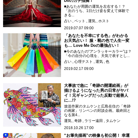
Doのガチ指摘！
■あなたが周囲の運気を左右する！？
「次のうち、1日だけ姿を変えて体験で
きる...
占い
ペット
運気
ホスト
2019.07.07 09:00
「あなたを不幸にする色」がわかる
お天気占い！ 服・靴の色で人生一変
も… Love Me Doの最強占い！
■今のあなたの“アンラッキーカラー”は？
「今の自分の心境を、天気で表すとし...
占い
心理テスト
運気
色
2019.02.17 09:00
大事故で急に「奇跡の開運絵画」が
描けるようになった男の日常がヤバ
イ！元ギャングだった反動で超善人
に…!?
放送作家のタムケンと広島在住の「奇跡
の画家」リンベンの対談企画。最終回と
なる第4...
運気
奇跡
ラリー遠田
タムケン
2018.10.26 17:00
“お筆先描画”の映像も初公開！ 幸運