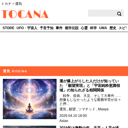
トカナ
>
運気
TOCANA
STORE
UFO・宇宙人
予言予知
事件
都市伝説
心霊
科学
UMA
歴史
スピ
運気 Articles
運が爆上がりした人だけが知ってい
た 「願望実現」と「宇宙純粋意識領
域」の知られざる相関関係
戦争、疫病、天災、そして大事件……
想像もしなかったような艱難辛苦が次々
と押...
運気
願望
ソマチッド
Maaya
2026.04.10 18:00
Aslan
2024年は激動の年、天災・人災が多