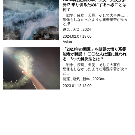
発!? 乗り切るためにするべきことは
何？
戦争、疫病、天災、そして大事件……
想像もしなかったような艱難辛苦が次々
と押...
運気
天災
2024
2024.02.07 18:00
Aslan
「2023年の開運」を話題の悟り系霊
能者が解説！ 〇〇な人は運に嫌われ
る…3つの解決法とは？
戦争、疫病、天災、そして大事件……
想像もしなかったような艱難辛苦が次々
と...
開運
運気
新年
2023年
2023.01.12 13:00