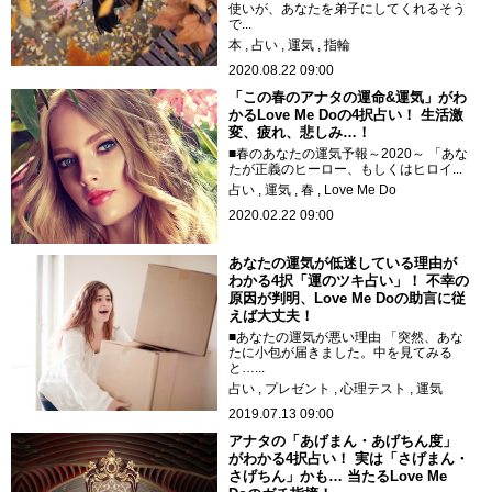
使いが、あなたを弟子にしてくれるそう
で...
本
占い
運気
指輪
2020.08.22 09:00
「この春のアナタの運命&運気」がわ
かるLove Me Doの4択占い！ 生活激
変、疲れ、悲しみ…！
■春のあなたの運気予報～2020～ 「あな
たが正義のヒーロー、もしくはヒロイ...
占い
運気
春
Love Me Do
2020.02.22 09:00
あなたの運気が低迷している理由が
わかる4択「運のツキ占い」！ 不幸の
原因が判明、Love Me Doの助言に従
えば大丈夫！
■あなたの運気が悪い理由 「突然、あな
たに小包が届きました。中を見てみる
と…...
占い
プレゼント
心理テスト
運気
2019.07.13 09:00
アナタの「あげまん・あげちん度」
がわかる4択占い！ 実は「さげまん・
さげちん」かも… 当たるLove Me