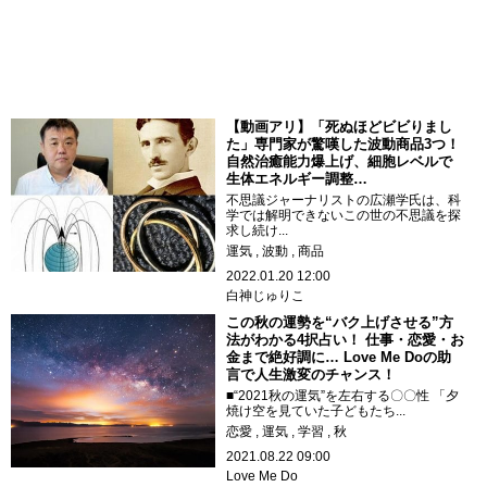
【動画アリ】「死ぬほどビビりまし
た」専門家が驚嘆した波動商品3つ！
自然治癒能力爆上げ、細胞レベルで
生体エネルギー調整…
不思議ジャーナリストの広瀬学氏は、科
学では解明できないこの世の不思議を探
求し続け...
運気
波動
商品
2022.01.20 12:00
白神じゅりこ
この秋の運勢を“バク上げさせる”方
法がわかる4択占い！ 仕事・恋愛・お
金まで絶好調に… Love Me Doの助
言で人生激変のチャンス！
■“2021秋の運気”を左右する〇〇性 「夕
焼け空を見ていた子どもたち...
恋愛
運気
学習
秋
2021.08.22 09:00
Love Me Do