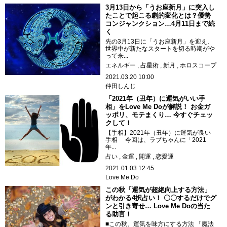
3月13日から「うお座新月」に突入し
たことで起こる劇的変化とは？優勢
コンジャンクション…4月11日まで続
く
先の3月13日に「うお座新月」を迎え、
世界中が新たなスタートを切る時期がや
って来...
エネルギー
占星術
新月
ホロスコープ
2021.03.20 10:00
仲田しんじ
「2021年（丑年）に運気がいい手
相」をLove Me Doが解説！ お金ガ
ッポリ、モテまくり… 今すぐチェッ
クして！
【手相】2021年（丑年）に運気が良い
手相 今回は、ラブちゃんに「2021
年...
占い
金運
開運
恋愛運
2021.01.03 12:45
Love Me Do
この秋「運気が超絶向上する方法」
がわかる4択占い！ 〇〇するだけでグ
ンと引き寄せ… Love Me Doの当た
る助言！
■この秋、運気を味方にする方法 「魔法