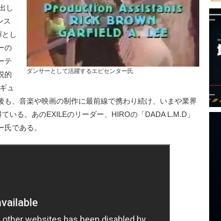
出し
ンス
揮とし
ーの
ーテ
ダンサーとして活躍するエピセンター氏
説的
レギュ
後も、音楽や映画の制作に最前線で携わり続け、いまや業界
る。あのEXILEのリーダー、HIROの「DADA L.M.D」
ー氏である。