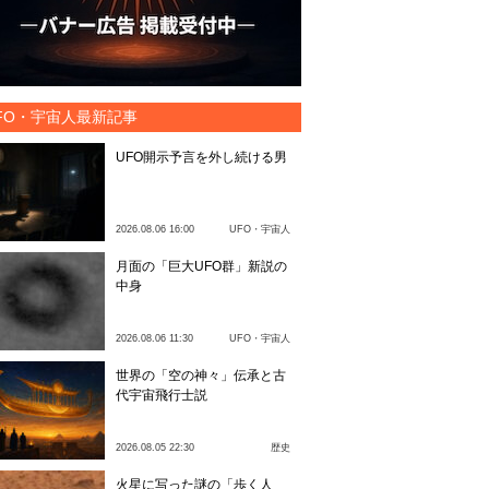
FO・宇宙人最新記事
UFO開示予言を外し続ける男
2026.08.06 16:00
UFO・宇宙人
月面の「巨大UFO群」新説の
中身
2026.08.06 11:30
UFO・宇宙人
世界の「空の神々」伝承と古
代宇宙飛行士説
2026.08.05 22:30
歴史
火星に写った謎の「歩く人