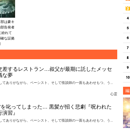
本部は豪キ
内部告発者
に紛れて
明確な証拠
明
交差するレストラン…叔父が最期に託したメッセ
議な夢
してありがながら、ベーシスト、そして怪談師の一面もあわせもつ、う...
編
心霊
れ”を叱ってしまった… 黒髪が招く悲劇『呪われた
行演習』
してありがながら、ベーシスト、そして怪談師の一面もあわせもつ、う...