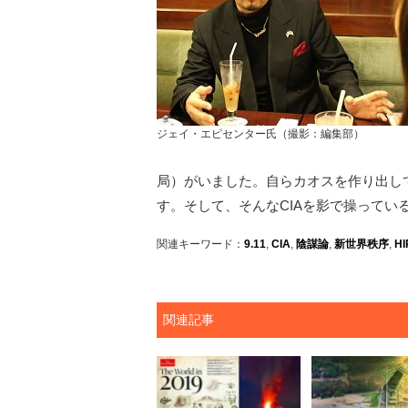
ジェイ・エピセンター氏（撮影：編集部）
局）がいました。自らカオスを作り出し
す。そして、そんなCIAを影で操ってい
関連キーワード：
9.11
,
CIA
,
陰謀論
,
新世界秩序
,
H
関連記事