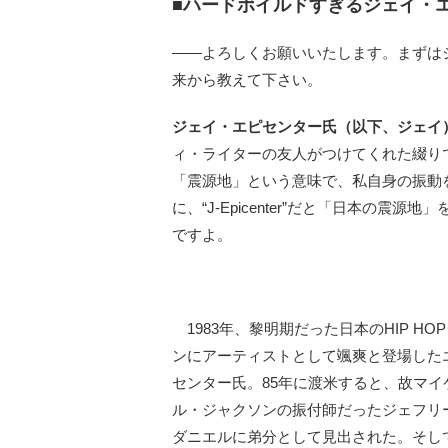
■ハードボイルドすぎるジェイ・
――よろしくお願いいたします。まずはジェイ
来から教えて下さい。
ジェイ・エピセンター氏（以下、ジェイ
ィ・ライターの友人がつけてくれた綴りで、実
「震源地」という意味で、私自身の振動
に、“J-Epicenter”だと「日本の
ですよ。
1983年、黎明期だった日本のHIP HO
ンにアーティストとして颯爽と登場した
センター氏。85年に渡米すると、故マイ
ル・ジャクソンの振付師だったジェフリ
ダニエルに弟分として見出された。そして