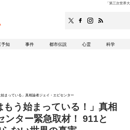
「第三次世界大
TOCANA
TOCANAのFacebookはこち
TOCANAのinstagra
TOCANAのRS
言予知
事件
都市伝説
心霊
科学
は始まっている」真相論者ジェイ・エピセンター
はもう始まっている！」真相
ンター緊急取材！ 911と