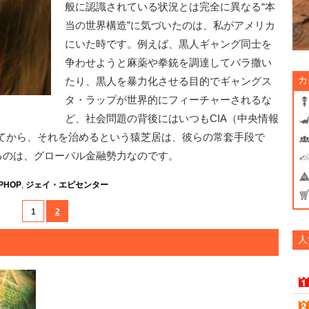
般に認識されている状況とは完全に異なる“本
当の世界構造”に気づいたのは、私がアメリカ
にいた時です。例えば、黒人ギャング同士を
争わせようと麻薬や拳銃を調達してバラ撒い
カ
たり、黒人を暴力化させる目的でギャングス
タ・ラップが世界的にフィーチャーされるな
ど、社会問題の背後にはいつもCIA（中央情報
てから、それを治めるという猿芝居は、彼らの常套手段で
るのは、グローバル金融勢力なのです。
IPHOP
,
ジェイ・エピセンター
1
2
人