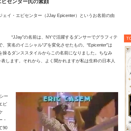
エピセンター氏の素顔
・エピセンター（JJay Epicenter）というお名前の由
）
“JJay”の名前は、NYで活躍するダンサーでグラフィテ
T
名のイニシャル“J”を変化させたもの。“Epicenter”は
を操るダンススタイルからこの名前になりました。ちなみ
震源地」を表します。それから、よく聞かれますが私は生粋の日本人
Pシー
エピ
ケ
ー・
90