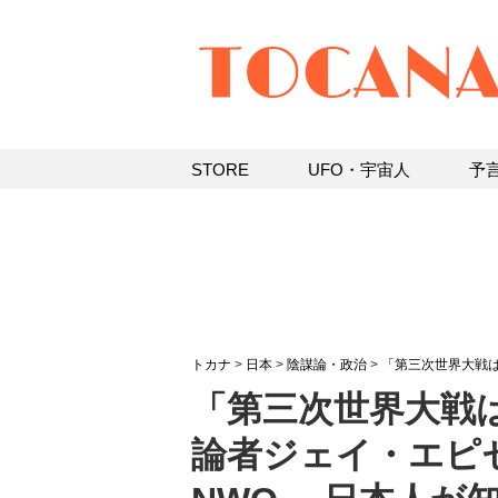
STORE
UFO・宇宙人
予
トカナ
>
日本
>
陰謀論・政治
>
「第三次世界大戦
「第三次世界大戦
論者ジェイ・エピセ