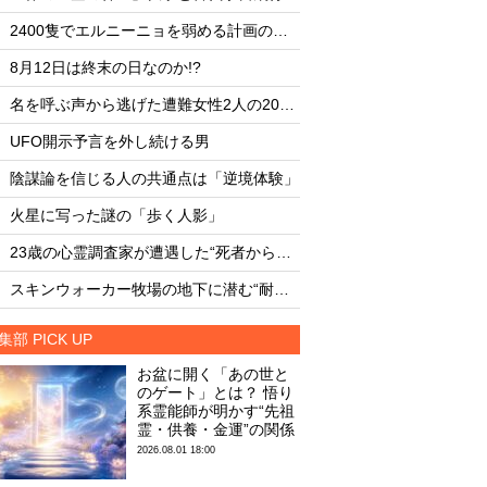
・
・
2400隻でエルニーニョを弱める計画の副作用
・
・
8月12日は終末の日なのか!?
8月12日は終末の日な
・
・
名を呼ぶ声から逃げた遭難女性2人の20時間
・
・
UFO開示予言を外し続ける男
UFO開示予言を外し
・
・
陰謀論を信じる人の共通点は「逆境体験」
陰謀論を信じる人の
・
・
火星に写った謎の「歩く人影」
火星に写った謎の「
・
・
23歳の心霊調査家が遭遇した“死者からの合図”
・
・
スキンウォーカー牧場の地下に潜む“耐熱タイル似のセラミック片と未知の元素”
集部 PICK UP
お盆に開く「あの世と
のゲート」とは？ 悟り
系霊能師が明かす“先祖
霊・供養・金運”の関係
2026.08.01 18:00