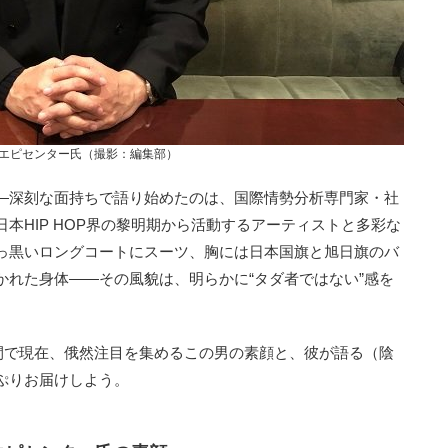
エピセンター氏（撮影：編集部）
―深刻な面持ちで語り始めたのは、国際情勢分析専門家・社
本HIP HOP界の黎明期から活動するアーティストと多彩な
っ黒いロングコートにスーツ、胸には日本国旗と旭日旗のバ
かれた身体――その風貌は、明らかに“タダ者ではない”感を
間で現在、俄然注目を集めるこの男の素顔と、彼が語る（陰
ぷりお届けしよう。