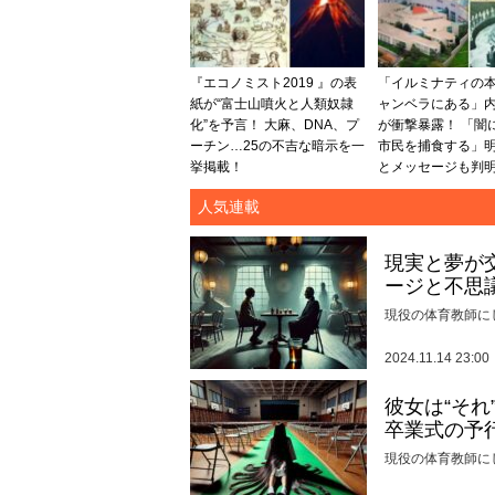
『エコノミスト2019 』の表
「イルミナティの
紙が“富士山噴火と人類奴隷
ャンベラにある」
化”を予言！ 大麻、DNA、プ
が衝撃暴露！ 「闇
ーチン…25の不吉な暗示を一
市民を捕食する」
挙掲載！
とメッセージも判
人気連載
現実と夢が
ージと不思
現役の体育教師に
2024.11.14 23:00
彼女は“そ
卒業式の予
現役の体育教師に