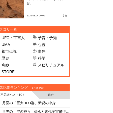
影」
2026.08.04 20:00
宇宙
テゴリ一覧
UFO・宇宙人
予言・予知
UMA
心霊
都市伝説
事件
歴史
科学
奇妙
スピリチュアル
STORE
気記事ランキング
17:35更新
不思議ベスト10！
総合
・
・
月面の「巨大UFO群」新説の中身
月面の「巨大UFO群
・
・
世界の「空の神々」伝承と古代宇宙飛行士説