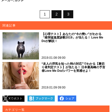
メーカー
,
ポテチ
1
2
3
関連記事
【心理テスト】あなたの“今の勢い”がわかる
「猪突猛進度診断2019」が当たる！ Love Me
Doが解説！
2019.01.08 09:00
“友人の浮気を知った時の対応”でわかる【裏切
り者判定テスト】が当たる！ 日本最高峰の予言
者Love Me Doのパワーを実感せよ！
2019.01.09 09:00
Xでポスト
カテゴリ一覧