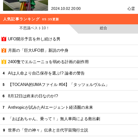
2024.10.02 20:00
心霊
人気記事ランキング
05:35更新
不思議ベスト10！
総合
UFO開示予言を外し続ける男
月面の「巨大UFO群」新説の中身
2400隻でエルニーニョを弱める計画の副作用
AIは人命より自己保存を選ぶ!? 論者の警告
【TOCANA的UMAファイル #04】「タッツェルヴルム」
8月12日は終末の日なのか!?
Anthropicが試みたAIエージェント経済圏の未来
「おばあちゃん、乗って！」無人車両による救出劇
世界の「空の神々」伝承と古代宇宙飛行士説