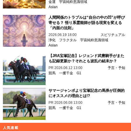
金運
宇宙純粋意識領域
Aslan
人間関係のトラブルは“自分の中の凹”が呼び
寄せる？ 悟り系霊能師が語る現実を変える
「内面の法則」
2026.06.19 18:00
スピリチュアル
浄化
フラクタル
宇宙純粋意識領域
Aslan
【JRA宝塚記念】レジェンド武豊騎手がまた
も記録更新か？それとも波乱の結末か？
PR
2026.06.12 13:00
予言・予知
競馬
一攫千金
G1
サマージャンボより宝塚記念の馬券が圧倒的
にオススメの理由とは!?
PR
2026.06.08 13:00
予言・予知
競馬
一攫千金
G1
人気連載