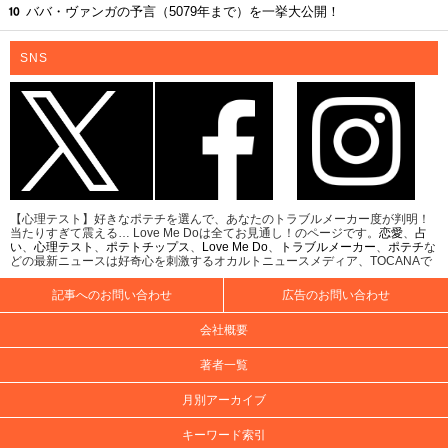
ババ・ヴァンガの予言（5079年まで）を一挙大公開！
SNS
【心理テスト】好きなポテチを選んで、あなたのトラブルメーカー度が判明！
当たりすぎて震える… Love Me Doは全てお見通し！のページです。
恋愛
、
占
い
、
心理テスト
、
ポテトチップス
、
Love Me Do
、
トラブルメーカー
、
ポテチ
な
どの最新ニュースは好奇心を刺激するオカルトニュースメディア、TOCANAで
記事へのお問い合わせ
広告のお問い合わせ
会社概要
著者一覧
月別アーカイブ
キーワード索引