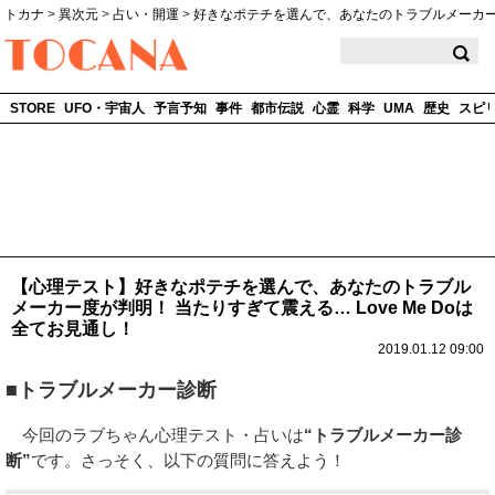
トカナ
>
異次元
>
占い・開運
>
好きなポテチを選んで、あなたのトラブルメーカ
TOCANA
STORE
UFO・宇宙人
予言予知
事件
都市伝説
心霊
科学
UMA
歴史
スピ
【心理テスト】好きなポテチを選んで、あなたのトラブル
メーカー度が判明！ 当たりすぎて震える… Love Me Doは
全てお見通し！
2019.01.12 09:00
■トラブルメーカー診断
今回のラブちゃん心理テスト・占いは
“トラブルメーカー診
断”
です。さっそく、以下の質問に答えよう！