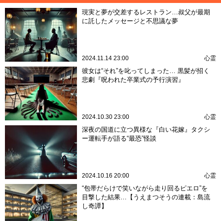
現実と夢が交差するレストラン…叔父が最期
に託したメッセージと不思議な夢
2024.11.14 23:00
心霊
彼女は“それ”を叱ってしまった… 黒髪が招く
悲劇『呪われた卒業式の予行演習』
2024.10.30 23:00
心霊
深夜の国道に立つ異様な『白い花嫁』タクシ
ー運転手が語る“最恐”怪談
2024.10.16 20:00
心霊
“包帯だらけで笑いながら走り回るピエロ”を
目撃した結果…【うえまつそうの連載：島流
し奇譚】