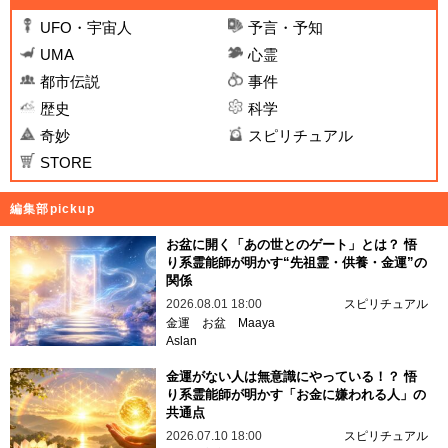
UFO・宇宙人
予言・予知
UMA
心霊
都市伝説
事件
歴史
科学
奇妙
スピリチュアル
STORE
編集部pickup
お盆に開く「あの世とのゲート」とは？ 悟
り系霊能師が明かす“先祖霊・供養・金運”の
関係
2026.08.01 18:00
スピリチュアル
金運
お盆
Maaya
Aslan
金運がない人は無意識にやっている！？ 悟
り系霊能師が明かす「お金に嫌われる人」の
共通点
2026.07.10 18:00
スピリチュアル