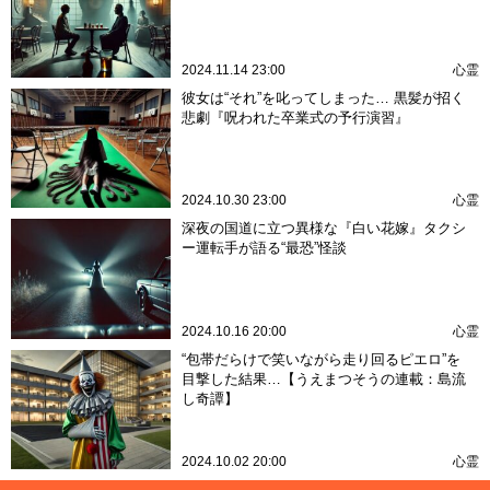
2024.11.14 23:00
心霊
彼女は“それ”を叱ってしまった… 黒髪が招く
悲劇『呪われた卒業式の予行演習』
2024.10.30 23:00
心霊
深夜の国道に立つ異様な『白い花嫁』タクシ
ー運転手が語る“最恐”怪談
2024.10.16 20:00
心霊
“包帯だらけで笑いながら走り回るピエロ”を
目撃した結果…【うえまつそうの連載：島流
し奇譚】
2024.10.02 20:00
心霊