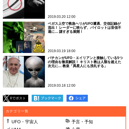
2019.03.20 12:00
ベガス上空で救急ヘリがUFO遭遇、交信記録が
流出！ レーダーに映らず、パイロットは音信不
通に… 謎すぎる展開！
2019.03.19 18:00
バチカンがUFO・エイリアンと接触している5つ
の理由を徹底解説！ キリスト教は人類を超えた
次元に… 教皇「異星人にも洗礼する」
2019.03.18 12:00
Xでポスト
カテゴリ一覧
UFO・宇宙人
予言・予知