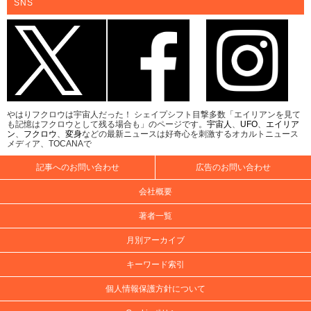
SNS
やはりフクロウは宇宙人だった！ シェイプシフト目撃多数「エイリアンを見て
も記憶はフクロウとして残る場合も」のページです。
宇宙人
、
UFO
、
エイリア
ン
、
フクロウ
、
変身
などの最新ニュースは好奇心を刺激するオカルトニュース
メディア、TOCANAで
記事へのお問い合わせ
広告のお問い合わせ
会社概要
著者一覧
月別アーカイブ
キーワード索引
個人情報保護方針について