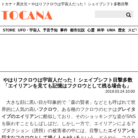
トカナ
>
異次元
>
やはりフクロウは宇宙人だった！ シェイプシフト多数目撃
TOCANA
STORE
UFO・宇宙人
予言予知
事件
都市伝説
心霊
科学
UMA
歴史
スピ
やはりフクロウは宇宙人だった！ シェイプシフト目撃多数
「エイリアンを見ても記憶はフクロウとして残る場合も」
2019.03.24 10:00
大きな顔に黒い目が印象的で「森の賢者」などとも呼ばれて世
界的に人気の高い
フクロウ
。ある種のフクロウのヒナは
グレイタ
イプのエイリアン
に酷似しており、そのショッキングな姿がSNS
を賑わすこともしばしばだ。しかし一方で、エイリアンによるア
ブダクション（誘拐）の被害者の中には、目撃した
エイリアンを
巨大なフクロウとして描く人々がいる
という。どうやら、フクロ