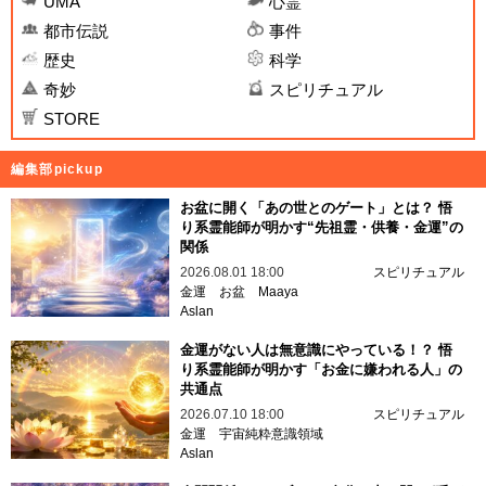
UMA
心霊
都市伝説
事件
歴史
科学
奇妙
スピリチュアル
STORE
編集部pickup
お盆に開く「あの世とのゲート」とは？ 悟
り系霊能師が明かす“先祖霊・供養・金運”の
関係
2026.08.01 18:00
スピリチュアル
金運
お盆
Maaya
Aslan
金運がない人は無意識にやっている！？ 悟
り系霊能師が明かす「お金に嫌われる人」の
共通点
2026.07.10 18:00
スピリチュアル
金運
宇宙純粋意識領域
Aslan