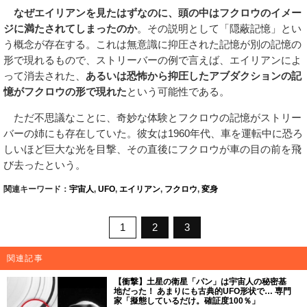
なぜエイリアンを見たはずなのに、頭の中はフクロウのイメー
ジに満たされてしまったのか
。その説明として「隠蔽記憶」とい
う概念が存在する。これは無意識に抑圧された記憶が別の記憶の
形で現れるもので、ストリーバーの例で言えば、エイリアンによ
って消去された、
あるいは恐怖から抑圧したアブダクションの記
憶がフクロウの形で現れた
という可能性である。
ただ不思議なことに、奇妙な体験とフクロウの記憶がストリー
バーの姉にも存在していた。彼女は1960年代、車を運転中に恐ろ
しいほど巨大な光を目撃、その直後にフクロウが車の目の前を飛
び去ったという。
関連キーワード：
宇宙人
,
UFO
,
エイリアン
,
フクロウ
,
変身
1
2
3
関連記事
【衝撃】土星の衛星「パン」は宇宙人の秘密基
地だった！ あまりにも古典的UFO形状で… 専門
家「擬態しているだけ。確証度100％」