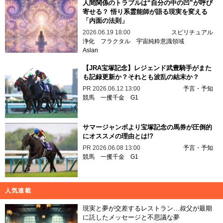
人間関係のトラブルは“自分の中の凹”が呼び
寄せる？ 悟り系霊能師が語る現実を変える
「内面の法則」
2026.06.19 18:00
スピリチュアル
浄化
フラクタル
宇宙純粋意識領域
Aslan
【JRA宝塚記念】レジェンド武豊騎手がまた
も記録更新か？それとも波乱の結末か？
PR
2026.06.12 13:00
予言・予知
競馬
一攫千金
G1
サマージャンボより宝塚記念の馬券が圧倒的
にオススメの理由とは!?
PR
2026.06.08 13:00
予言・予知
競馬
一攫千金
G1
人気連載
現実と夢が交差するレストラン…叔父が最期
に託したメッセージと不思議な夢