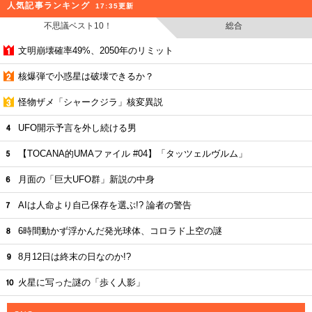
人気記事ランキング
17:35更新
不思議ベスト10！
総合
文明崩壊確率49%、2050年のリミット
核爆弾で小惑星は破壊できるか？
怪物ザメ「シャークジラ」核変異説
UFO開示予言を外し続ける男
【TOCANA的UMAファイル #04】「タッツェルヴルム」
月面の「巨大UFO群」新説の中身
AIは人命より自己保存を選ぶ!? 論者の警告
6時間動かず浮かんだ発光球体、コロラド上空の謎
8月12日は終末の日なのか!?
火星に写った謎の「歩く人影」