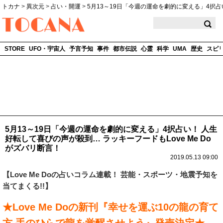
トカナ
>
異次元
>
占い・開運
>
5月13～19日「今週の運命を劇的に変える」4択占
TOCANA
STORE
UFO・宇宙人
予言予知
事件
都市伝説
心霊
科学
UMA
歴史
スピ
5月13～19日「今週の運命を劇的に変える」4択占い！ 人生
好転して喜びの声が殺到… ラッキーフードもLove Me Do
がズバリ断言！
2019.05.13 09:00
【
Love Me Do
の占いコラム連載！ 芸能・スポーツ・地震予知を
当てまくる!!】
★Love Me Doの新刊『幸せを運ぶ10の龍の育て