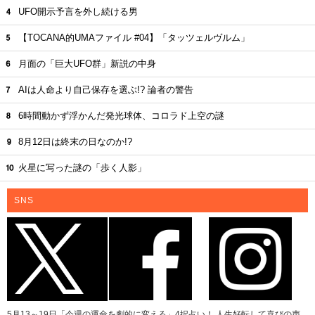
UFO開示予言を外し続ける男
【TOCANA的UMAファイル #04】「タッツェルヴルム」
月面の「巨大UFO群」新説の中身
AIは人命より自己保存を選ぶ!? 論者の警告
6時間動かず浮かんだ発光球体、コロラド上空の謎
8月12日は終末の日なのか!?
火星に写った謎の「歩く人影」
SNS
5月13～19日「今週の運命を劇的に変える」4択占い！ 人生好転して喜びの声