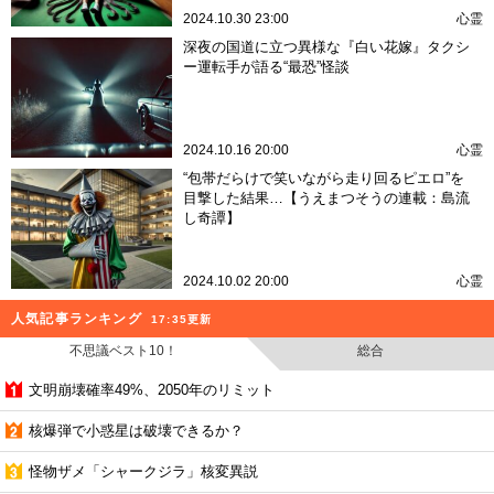
2024.10.30 23:00
心霊
深夜の国道に立つ異様な『白い花嫁』タクシ
ー運転手が語る“最恐”怪談
2024.10.16 20:00
心霊
“包帯だらけで笑いながら走り回るピエロ”を
目撃した結果…【うえまつそうの連載：島流
し奇譚】
2024.10.02 20:00
心霊
人気記事ランキング
17:35更新
不思議ベスト10！
総合
文明崩壊確率49%、2050年のリミット
核爆弾で小惑星は破壊できるか？
怪物ザメ「シャークジラ」核変異説