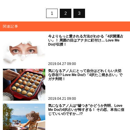
1
2
3
関連記事
今よりもっと愛される方法がわかる「4択開運占
い」！ 周囲の目はアナタに釘付け… Love Me
Doが伝授！
2019.04.27 09:00
気になるアノ人にとって自分はどれくらい大切
な存在!? Love Me Doの「4択たこ焼き占い」で
ガチ判明！
2019.04.21 09:00
気になるアノ人は“嘘つき”かどうか判明、Love
Me Doの4択占いが怖すぎる！ その恋、本当に信
じていいのですか…!?