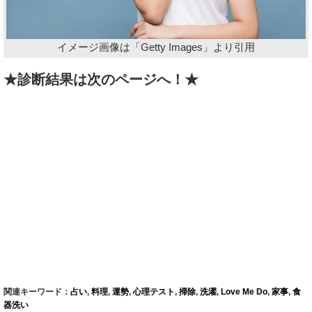
イメージ画像は「Getty Images」より引用
★診断結果は次のページへ！★
関連キーワード：
占い
,
料理
,
運勢
,
心理テスト
,
掃除
,
洗濯
,
Love Me Do
,
家事
,
食
器洗い