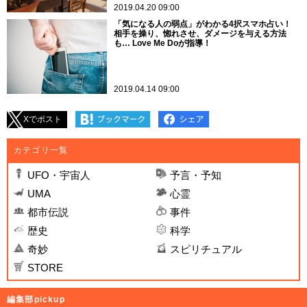
2019.04.20 09:00
「気になる人の弱点」がわかる4択スマホ占い！
相手を操り、惚れさせ、ダメージを与える方法
も… Love Me Doが指導！
2019.04.14 09:00
Xでポスト
カテゴリ一覧
UFO・宇宙人
予言・予知
UMA
心霊
都市伝説
事件
歴史
科学
奇妙
スピリチュアル
STORE
編集部pickup