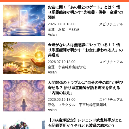
お盆に開く「あの世とのゲート」とは？ 悟
り系霊能師が明かす“先祖霊・供養・金運”の
関係
2026.08.01 18:00
スピリチュアル
金運
お盆
Maaya
Aslan
金運がない人は無意識にやっている！？ 悟
り系霊能師が明かす「お金に嫌われる人」の
共通点
2026.07.10 18:00
スピリチュアル
金運
宇宙純粋意識領域
Aslan
人間関係のトラブルは“自分の中の凹”が呼び
寄せる？ 悟り系霊能師が語る現実を変える
「内面の法則」
2026.06.19 18:00
スピリチュアル
浄化
フラクタル
宇宙純粋意識領域
Aslan
【JRA宝塚記念】レジェンド武豊騎手がまた
も記録更新か？それとも波乱の結末か？