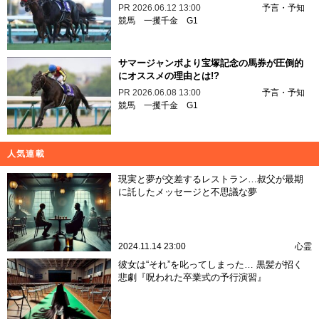
PR
2026.06.12 13:00
予言・予知
競馬
一攫千金
G1
サマージャンボより宝塚記念の馬券が圧倒的
にオススメの理由とは!?
PR
2026.06.08 13:00
予言・予知
競馬
一攫千金
G1
人気連載
現実と夢が交差するレストラン…叔父が最期
に託したメッセージと不思議な夢
2024.11.14 23:00
心霊
彼女は“それ”を叱ってしまった… 黒髪が招く
悲劇『呪われた卒業式の予行演習』