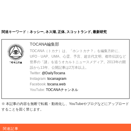
関連キーワード：
ネッシー
,
ネス湖
,
正体
,
スコットランド
,
最新研究
TOCANA編集部
TOCANA（トカナ）は、「ホントカナ？」を編集方針に、
UFO・UAP、UMA、心霊、予言、超古代文明、都市伝説など
世界の「謎」を追うオカルトニュースメディア。2013年の開
設から13年、公開記事は2万本以上。
Twitter:
@DailyTocana
Instagram:
tocanagram
Facebook:
tocana.web
YouTube:
TOCANAチャンネル
※ 本記事の内容を無断で転載・動画化し、YouTubeやブログなどにアップロード
することを固く禁じます。
関連記事