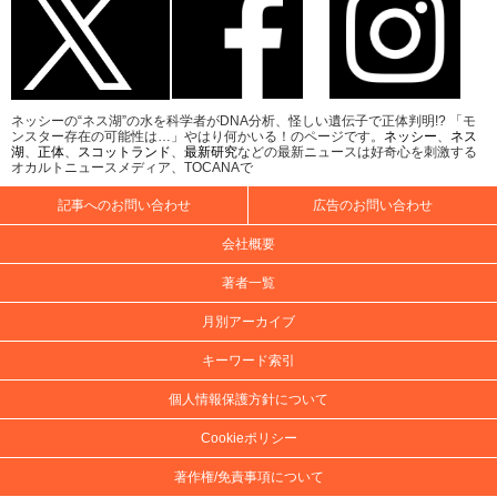
ネッシーの“ネス湖”の水を科学者がDNA分析、怪しい遺伝子で正体判明!? 「モ
ンスター存在の可能性は…」やはり何かいる！のページです。
ネッシー
、
ネス
湖
、
正体
、
スコットランド
、
最新研究
などの最新ニュースは好奇心を刺激する
オカルトニュースメディア、TOCANAで
記事へのお問い合わせ
広告のお問い合わせ
会社概要
著者一覧
月別アーカイブ
キーワード索引
個人情報保護方針について
Cookieポリシー
著作権/免責事項について