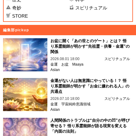
奇妙
スピリチュアル
STORE
編集部pickup
お盆に開く「あの世とのゲート」とは？ 悟
り系霊能師が明かす“先祖霊・供養・金運”の
関係
2026.08.01 18:00
スピリチュアル
金運
お盆
Maaya
Aslan
金運がない人は無意識にやっている！？ 悟
り系霊能師が明かす「お金に嫌われる人」の
共通点
2026.07.10 18:00
スピリチュアル
金運
宇宙純粋意識領域
Aslan
人間関係のトラブルは“自分の中の凹”が呼び
寄せる？ 悟り系霊能師が語る現実を変える
「内面の法則」