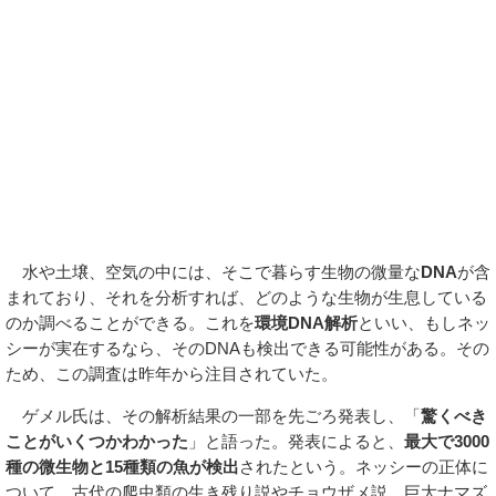
水や土壌、空気の中には、そこで暮らす生物の微量な
DNA
が含
まれており、それを分析すれば、どのような生物が生息している
のか調べることができる。これを
環境DNA解析
といい、もしネッ
シーが実在するなら、そのDNAも検出できる可能性がある。その
ため、この調査は昨年から注目されていた。
ゲメル氏は、その解析結果の一部を先ごろ発表し、「
驚くべき
ことがいくつかわかった
」と語った。発表によると、
最大で3000
種の微生物と15種類の魚が検出
されたという。ネッシーの正体に
ついて、古代の爬虫類の生き残り説やチョウザメ説、巨大ナマズ