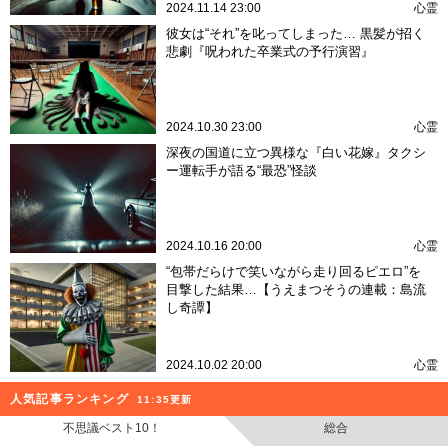
2024.11.14 23:00
心霊
彼女は“それ”を叱ってしまった… 黒髪が招く
悲劇『呪われた卒業式の予行演習』
2024.10.30 23:00
心霊
深夜の国道に立つ異様な『白い花嫁』タクシ
ー運転手が語る“最恐”怪談
2024.10.16 20:00
心霊
“包帯だらけで笑いながら走り回るピエロ”を
目撃した結果…【うえまつそうの連載：島流
し奇譚】
2024.10.02 20:00
心霊
人気記事ランキング
11:35更新
不思議ベスト10！
総合