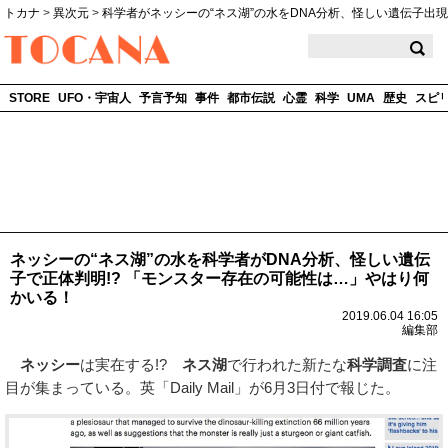
トカナ
>
異次元
>
科学者がネッシーの“ネス湖”の水をDNA分析、怪しい遺伝子出現
TOCANA
STORE
UFO・宇宙人
予言予知
事件
都市伝説
心霊
科学
UMA
歴史
スピ
ネッシーの“ネス湖”の水を科学者がDNA分析、怪しい遺伝
子で正体判明!? 「モンスター存在の可能性は…」やはり何
かいる！
2019.06.04 16:05
編集部
ネッシー
は実在する!?
ネス湖
で行われた新たな
科学調査
に注
目が集まっている。英「Daily Mail」が6月3日付で報じた。