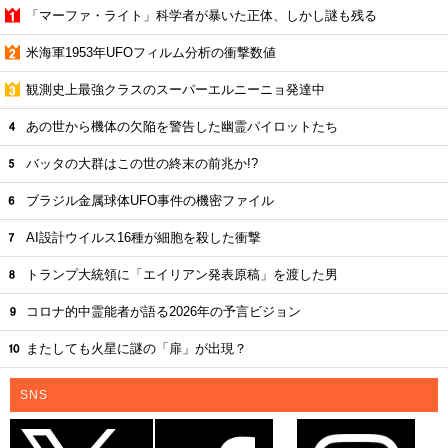
「マーファ・ライト」科学者が暴いた正体、しかし謎も残る
米海軍1953年UFOフィルム分析の衝撃数値
観測史上最強クラスのスーパーエルニーニョ発達中
あの世から機体の欠陥を警告した幽霊パイロットたち
バッタの大群はこの世の終末の前兆か!?
ブラジル金属球体UFO事件の機密ファイル
AI設計ウイルス16種が細胞を殺した衝撃
トランプ大統領に「エイリアン発表原稿」を渡した男
コロナ的中霊能者が語る2026年の予言ビジョン
またしても火星に謎の「扉」が出現？
SNS