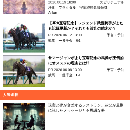
2026.06.19 18:00
スピリチュアル
浄化
フラクタル
宇宙純粋意識領域
Aslan
【JRA宝塚記念】レジェンド武豊騎手がまた
も記録更新か？それとも波乱の結末か？
PR
2026.06.12 13:00
予言・予知
競馬
一攫千金
G1
サマージャンボより宝塚記念の馬券が圧倒的
にオススメの理由とは!?
PR
2026.06.08 13:00
予言・予知
競馬
一攫千金
G1
人気連載
現実と夢が交差するレストラン…叔父が最期
に託したメッセージと不思議な夢