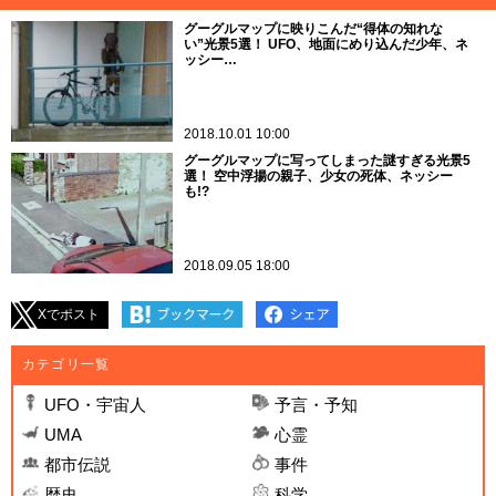
グーグルマップに映りこんだ“得体の知れな
い”光景5選！ UFO、地面にめり込んだ少年、ネ
ッシー…
2018.10.01 10:00
グーグルマップに写ってしまった謎すぎる光景5
選！ 空中浮揚の親子、少女の死体、ネッシー
も!?
2018.09.05 18:00
Xでポスト
カテゴリ一覧
UFO・宇宙人
予言・予知
UMA
心霊
都市伝説
事件
歴史
科学