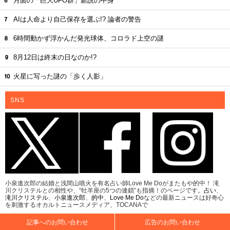
月面の「巨大UFO群」新説の中身
AIは人命より自己保存を選ぶ!? 論者の警告
6時間動かず浮かんだ発光球体、コロラド上空の謎
8月12日は終末の日なのか!?
火星に写った謎の「歩く人影」
SNS
小泉進次郎の結婚と浅間山噴火を有名占い師Love Me Doがまたもや的中！ 滝
川クリステルとの相性や、“牡羊座の5つの連鎖”も指摘！のページです。
占い
、
滝川クリステル
、
小泉進次郎
、
的中
、
Love Me Do
などの最新ニュースは好奇心
を刺激するオカルトニュースメディア、TOCANAで
記事へのお問い合わせ
広告のお問い合わせ