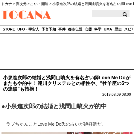
トカナ
>
異次元
>
占い・開運
>
小泉進次郎の結婚と浅間山噴火を有名占い師Love M
TOCANA
STORE
UFO・宇宙人
予言予知
事件
都市伝説
心霊
科学
UMA
歴史
スピ
小泉進次郎の結婚と浅間山噴火を有名占い師Love Me Doが
またもや的中！ 滝川クリステルとの相性や、“牡羊座の5つ
の連鎖”も指摘！
2019.08.09 08:00
●小泉進次郎の結婚と浅間山噴火が的中
ラブちゃんことLove Me Do氏の占いが絶好調だ。