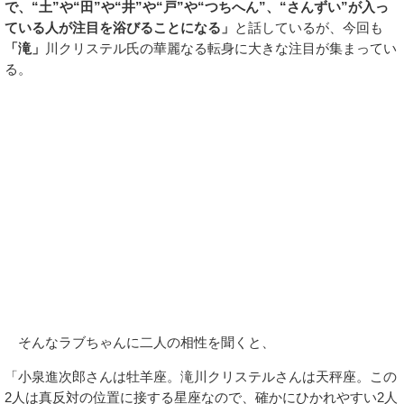
で、“土”や“田”や“井”や“戸”や“つちへん”、“さんずい”が入っ
ている人が注目を浴びることになる」
と話しているが、今回も
「滝」
川クリステル氏の華麗なる転身に大きな注目が集まってい
る。
そんなラブちゃんに二人の相性を聞くと、
「小泉進次郎さんは牡羊座。滝川クリステルさんは天秤座。この
2人は真反対の位置に接する星座なので、確かにひかれやすい2人