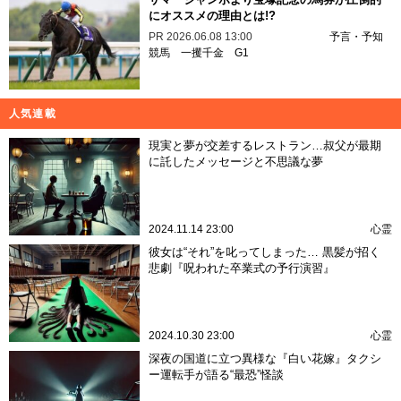
にオススメの理由とは!?
PR
2026.06.08 13:00
予言・予知
競馬
一攫千金
G1
人気連載
現実と夢が交差するレストラン…叔父が最期
に託したメッセージと不思議な夢
2024.11.14 23:00
心霊
彼女は“それ”を叱ってしまった… 黒髪が招く
悲劇『呪われた卒業式の予行演習』
2024.10.30 23:00
心霊
深夜の国道に立つ異様な『白い花嫁』タクシ
ー運転手が語る“最恐”怪談