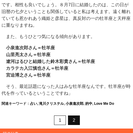
です。相性も良いでしょう。８月7日に結婚したのは、この日が
旧暦の七夕ということも関係していると私は考えます。遠く離れ
ていても惹かれあう織姫と彦星は、真反対の一の牡羊座と天秤座
に重なりますね。
また、もうひとつ気になる傾向があります。
小泉進次郎さん＝牡羊座
山里亮太さん＝牡羊座
遼河はるひと結婚した鈴木彩貴さん＝牡羊座
カラテカ入江慎也さん＝牡羊座
宮迫博之さん＝牡羊座
そう、最近話題になった人はみな牡羊座なんです。牡羊座が時
代を作っているということですね」
関連キーワード：
占い
,
滝川クリステル
,
小泉進次郎
,
的中
,
Love Me Do
1
2