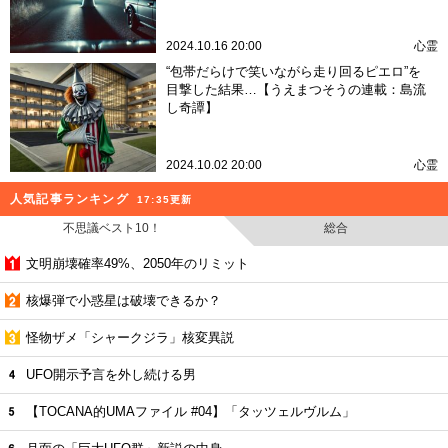
2024.10.16 20:00
心霊
“包帯だらけで笑いながら走り回るピエロ”を
目撃した結果…【うえまつそうの連載：島流
し奇譚】
2024.10.02 20:00
心霊
人気記事ランキング
17:35更新
不思議ベスト10！
総合
文明崩壊確率49%、2050年のリミット
核爆弾で小惑星は破壊できるか？
怪物ザメ「シャークジラ」核変異説
UFO開示予言を外し続ける男
【TOCANA的UMAファイル #04】「タッツェルヴルム」