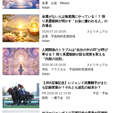
金運
お盆
Maaya
Aslan
金運がない人は無意識にやっている！？ 悟
り系霊能師が明かす「お金に嫌われる人」の
共通点
2026.07.10 18:00
スピリチュアル
金運
宇宙純粋意識領域
Aslan
人間関係のトラブルは“自分の中の凹”が呼び
寄せる？ 悟り系霊能師が語る現実を変える
「内面の法則」
2026.06.19 18:00
スピリチュアル
浄化
フラクタル
宇宙純粋意識領域
Aslan
【JRA宝塚記念】レジェンド武豊騎手がまた
も記録更新か？それとも波乱の結末か？
PR
2026.06.12 13:00
予言・予知
競馬
一攫千金
G1
サマージャンボより宝塚記念の馬券が圧倒的