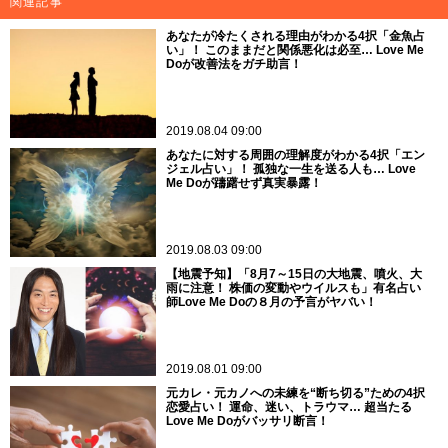
関連記事
あなたが冷たくされる理由がわかる4択「金魚占
い」！ このままだと関係悪化は必至… Love Me
Doが改善法をガチ助言！
2019.08.04 09:00
あなたに対する周囲の理解度がわかる4択「エン
ジェル占い」！ 孤独な一生を送る人も… Love
Me Doが躊躇せず真実暴露！
2019.08.03 09:00
【地震予知】「8月7～15日の大地震、噴火、大
雨に注意！ 株価の変動やウイルスも」有名占い
師Love Me Doの８月の予言がヤバい！
2019.08.01 09:00
元カレ・元カノへの未練を“断ち切る”ための4択
恋愛占い！ 運命、迷い、トラウマ… 超当たる
Love Me Doがバッサリ断言！