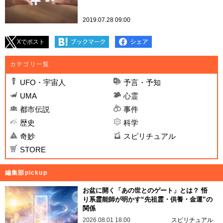
2019.07.28 09:00
Xでポスト
カテゴリ一覧
UFO・宇宙人
予言・予知
UMA
心霊
都市伝説
事件
歴史
科学
奇妙
スピリチュアル
STORE
編集部pickup
お盆に開く「あの世とのゲート」とは？ 悟
り系霊能師が明かす“先祖霊・供養・金運”の
関係
2026.08.01 18:00
スピリチュアル