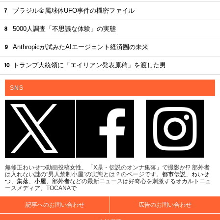
ブラジル金属球体UFO事件の機密ファイル
5000人調査「不思議な体験」の実態
Anthropicが試みたAIエージェント経済圏の未来
トランプ大統領に「エイリアン発表原稿」を渡した男
SNS
無修正わいせつ動画投稿女性、「X県・伝説のオンナ集落」で撮影か!? 部外者
は入れない謎の”男人禁制小屋”の実態とは？のページです。
都市伝説
、
わいせ
つ
、
集落
、
小屋
、
部外者
などの最新ニュースは好奇心を刺激するオカルトニュ
ースメディア、TOCANAで
記事へのお問い合わせ
広告のお問い合わせ