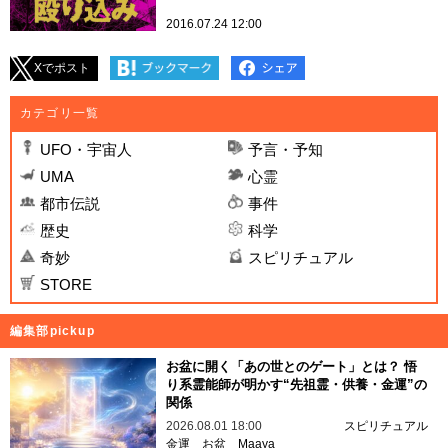
2016.07.24 12:00
Xでポスト
カテゴリ一覧
UFO・宇宙人
予言・予知
UMA
心霊
都市伝説
事件
歴史
科学
奇妙
スピリチュアル
STORE
編集部pickup
お盆に開く「あの世とのゲート」とは？ 悟
り系霊能師が明かす“先祖霊・供養・金運”の
関係
2026.08.01 18:00
スピリチュアル
金運
お盆
Maaya