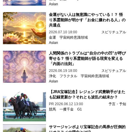
Aslan
金運がない人は無意識にやっている！？ 悟
り系霊能師が明かす「お金に嫌われる人」の
共通点
2026.07.10 18:00
スピリチュアル
金運
宇宙純粋意識領域
Aslan
人間関係のトラブルは“自分の中の凹”が呼び
寄せる？ 悟り系霊能師が語る現実を変える
「内面の法則」
2026.06.19 18:00
スピリチュアル
浄化
フラクタル
宇宙純粋意識領域
Aslan
【JRA宝塚記念】レジェンド武豊騎手がまた
も記録更新か？それとも波乱の結末か？
PR
2026.06.12 13:00
予言・予知
競馬
一攫千金
G1
サマージャンボより宝塚記念の馬券が圧倒的