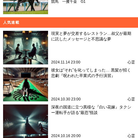
競馬
一攫千金
G1
人気連載
現実と夢が交差するレストラン…叔父が最期
に託したメッセージと不思議な夢
2024.11.14 23:00
心霊
彼女は“それ”を叱ってしまった… 黒髪が招く
悲劇『呪われた卒業式の予行演習』
2024.10.30 23:00
心霊
深夜の国道に立つ異様な『白い花嫁』タクシ
ー運転手が語る“最恐”怪談
2024.10.16 20:00
心霊