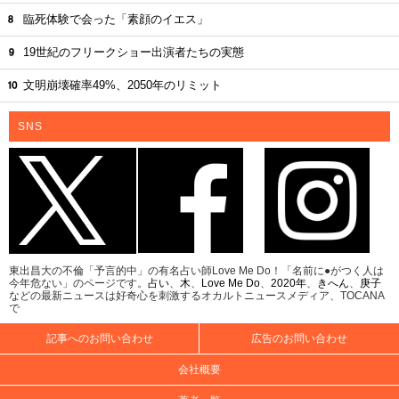
臨死体験で会った「素顔のイエス」
19世紀のフリークショー出演者たちの実態
文明崩壊確率49%、2050年のリミット
SNS
東出昌大の不倫「予言的中」の有名占い師Love Me Do！「名前に●がつく人は
今年危ない」のページです。
占い
、
木
、
Love Me Do
、
2020年
、
きへん
、
庚子
などの最新ニュースは好奇心を刺激するオカルトニュースメディア、TOCANA
で
記事へのお問い合わせ
広告のお問い合わせ
会社概要