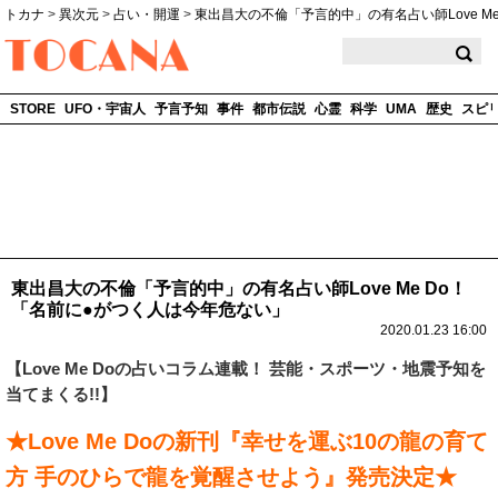
トカナ
>
異次元
>
占い・開運
>
東出昌大の不倫「予言的中」の有名占い師Love Me
TOCANA
STORE
UFO・宇宙人
予言予知
事件
都市伝説
心霊
科学
UMA
歴史
スピ
東出昌大の不倫「予言的中」の有名占い師Love Me Do！
「名前に●がつく人は今年危ない」
2020.01.23 16:00
【
Love Me Do
の占いコラム連載！ 芸能・スポーツ・地震予知を
当てまくる!!】
★Love Me Doの新刊『幸せを運ぶ10の龍の育て
方 手のひらで龍を覚醒させよう』発売決定★