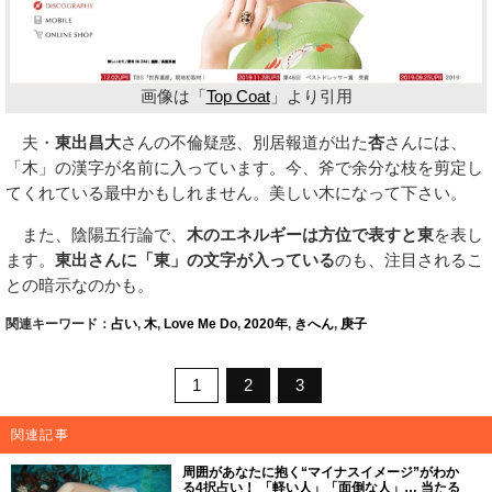
画像は「
Top Coat
」より引用
夫・
東出昌大
さんの不倫疑惑、別居報道が出た
杏
さんには、
「木」の漢字が名前に入っています。今、斧で余分な枝を剪定し
てくれている最中かもしれません。美しい木になって下さい。
また、陰陽五行論で、
木のエネルギーは方位で表すと東
を表し
ます。
東出さんに「東」の文字が入っている
のも、注目されるこ
との暗示なのかも。
関連キーワード：
占い
,
木
,
Love Me Do
,
2020年
,
きへん
,
庚子
1
2
3
関連記事
周囲があなたに抱く“マイナスイメージ”がわか
る4択占い！ 「軽い人」「面倒な人」… 当たる