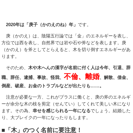
2020年は「庚子（かのえのね）年」
です。
庚（かのえ）は、陰陽五行論では「金」のエネルギーを表し、
方位では西を表し、自然界では岩や石や斧などを表します。庚
（かのえ）を斧としてとらえると、木を切り倒すエネルギーがあ
ります。
そのため、
木や木へんの漢字が名前に付く人は今年、引退、辞
不倫、離婚
職、辞任、逮捕、事故、怪我、
、解散、借金、
倒産、破産、お金のトラブルなどが出たりも……。
注意が必要な一方、これがプラスに働くと、庚の斧のエネルギ
ーが余分な木の枝を剪定（せんてい）してくれて美しい木になり
ます。その為、
幸せを感じられる一年になる
でしょう。結婚した
り、大ブレイクの一年になったりもします。
■「木」のつく名前に要注意！