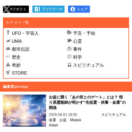
Xでポスト
カテゴリ一覧
UFO・宇宙人
予言・予知
UMA
心霊
都市伝説
事件
歴史
科学
奇妙
スピリチュアル
STORE
編集部pickup
お盆に開く「あの世とのゲート」とは？ 悟
り系霊能師が明かす“先祖霊・供養・金運”の
関係
2026.08.01 18:00
スピリチュアル
金運
お盆
Maaya
Aslan