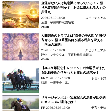
金運がない人は無意識にやっている！？ 悟
り系霊能師が明かす「お金に嫌われる人」の
共通点
2026.07.10 18:00
スピリチュアル
金運
宇宙純粋意識領域
Aslan
人間関係のトラブルは“自分の中の凹”が呼び
寄せる？ 悟り系霊能師が語る現実を変える
「内面の法則」
2026.06.19 18:00
スピリチュアル
浄化
フラクタル
宇宙純粋意識領域
Aslan
【JRA宝塚記念】レジェンド武豊騎手がまた
も記録更新か？それとも波乱の結末か？
PR
2026.06.12 13:00
予言・予知
競馬
一攫千金
G1
サマージャンボより宝塚記念の馬券が圧倒的
にオススメの理由とは!?
PR
2026.06.08 13:00
予言・予知