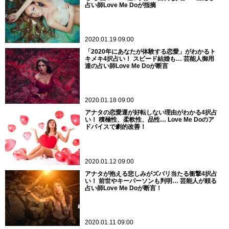
占い師Love Me Doが指摘
2020.01.19 09:00
「2020年にあなたが体験する恋愛」がわかるト
キメキ4択占い！ スピード結婚も… 芸能人御用
達の占い師Love Me Doが断言
2020.01.18 09:00
アナタの恋愛運が好転しない理由がわかる4択占
い！ 積極性、柔軟性、品性… Love Me Doのア
ドバイスで劇的改善！
2020.01.12 09:00
アナタが抱える悲しみがズバリ当たる衝撃4択占
い！ 前世やキーパーソンも判明… 芸能人が頼る
占い師Love Me Doが断言！
2020.01.11 09:00