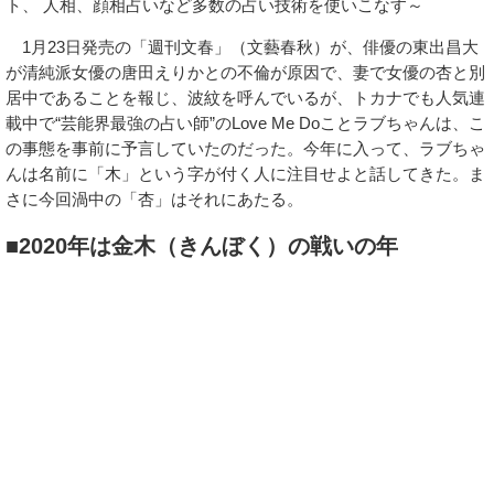
ト、 人相、顔相占いなど多数の占い技術を使いこなす～
1月23日発売の「週刊文春」（文藝春秋）が、俳優の東出昌大
が清純派女優の唐田えりかとの不倫が原因で、妻で女優の杏と別
居中であることを報じ、波紋を呼んでいるが、トカナでも人気連
載中で“芸能界最強の占い師”のLove Me Doことラブちゃんは、こ
の事態を事前に予言していたのだった。今年に入って、ラブちゃ
んは名前に「木」という字が付く人に注目せよと話してきた。ま
さに今回渦中の「杏」はそれにあたる。
■2020年は金木（きんぼく）の戦いの年