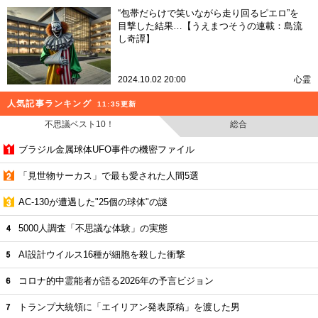
“包帯だらけで笑いながら走り回るピエロ”を
目撃した結果…【うえまつそうの連載：島流
し奇譚】
2024.10.02 20:00
心霊
人気記事ランキング
11:35更新
不思議ベスト10！
総合
ブラジル金属球体UFO事件の機密ファイル
「見世物サーカス」で最も愛された人間5選
AC-130が遭遇した"25個の球体"の謎
5000人調査「不思議な体験」の実態
AI設計ウイルス16種が細胞を殺した衝撃
コロナ的中霊能者が語る2026年の予言ビジョン
トランプ大統領に「エイリアン発表原稿」を渡した男