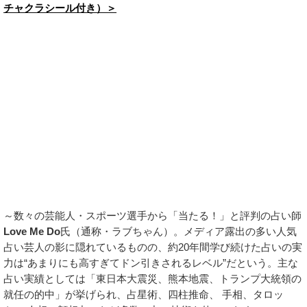
チャクラシール付き）＞
～数々の芸能人・スポーツ選手から「当たる！」と評判の占い師
Love Me Do
氏（通称・ラブちゃん）。メディア露出の多い人気
占い芸人の影に隠れているものの、約20年間学び続けた占いの実
力は“あまりにも高すぎてドン引きされるレベル”だという。主な
占い実績としては「東日本大震災、熊本地震、トランプ大統領の
就任の的中」が挙げられ、占星術、四柱推命、 手相、タロッ