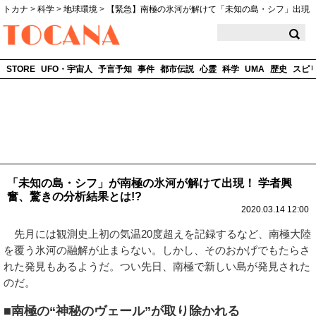
トカナ
>
科学
>
地球環境
>
【緊急】南極の氷河が解けて「未知の島・シフ」出現
TOCANA
STORE
UFO・宇宙人
予言予知
事件
都市伝説
心霊
科学
UMA
歴史
スピ
「未知の島・シフ」が南極の氷河が解けて出現！ 学者興
奮、驚きの分析結果とは!?
2020.03.14 12:00
先月には観測史上初の気温20度超えを記録するなど、南極大陸
を覆う氷河の融解が止まらない。しかし、そのおかげでもたらさ
れた発見もあるようだ。つい先日、南極で新しい島が発見された
のだ。
■南極の“神秘のヴェール”が取り除かれる