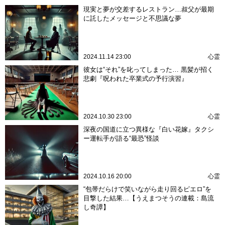
現実と夢が交差するレストラン…叔父が最期
に託したメッセージと不思議な夢
2024.11.14 23:00
心霊
彼女は“それ”を叱ってしまった… 黒髪が招く
悲劇『呪われた卒業式の予行演習』
2024.10.30 23:00
心霊
深夜の国道に立つ異様な『白い花嫁』タクシ
ー運転手が語る“最恐”怪談
2024.10.16 20:00
心霊
“包帯だらけで笑いながら走り回るピエロ”を
目撃した結果…【うえまつそうの連載：島流
し奇譚】