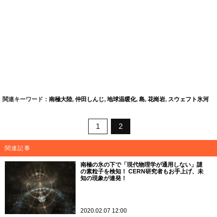
関連キーワード：
南極大陸
,
仲田しんじ
,
地球温暖化
,
島
,
花崗岩
,
スウェフト氷河
1
2
関連記事
南極の氷の下で「現代物理学が通用しない」謎
の素粒子を検知！ CERN研究者もお手上げ、未
知の現象が連発！
2020.02.07 12:00