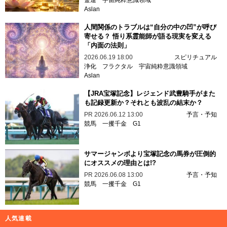
金運
宇宙純粋意識領域
Aslan
人間関係のトラブルは“自分の中の凹”が呼び
寄せる？ 悟り系霊能師が語る現実を変える
「内面の法則」
2026.06.19 18:00
スピリチュアル
浄化
フラクタル
宇宙純粋意識領域
Aslan
【JRA宝塚記念】レジェンド武豊騎手がまた
も記録更新か？それとも波乱の結末か？
PR
2026.06.12 13:00
予言・予知
競馬
一攫千金
G1
サマージャンボより宝塚記念の馬券が圧倒的
にオススメの理由とは!?
PR
2026.06.08 13:00
予言・予知
競馬
一攫千金
G1
人気連載