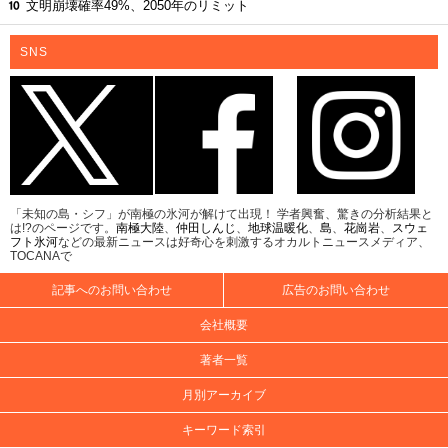
文明崩壊確率49%、2050年のリミット
SNS
「未知の島・シフ」が南極の氷河が解けて出現！ 学者興奮、驚きの分析結果と
は!?のページです。
南極大陸
、
仲田しんじ
、
地球温暖化
、
島
、
花崗岩
、
スウェ
フト氷河
などの最新ニュースは好奇心を刺激するオカルトニュースメディア、
TOCANAで
記事へのお問い合わせ
広告のお問い合わせ
会社概要
著者一覧
月別アーカイブ
キーワード索引