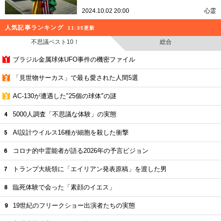
2024.10.02 20:00
心霊
人気記事ランキング
11:35更新
不思議ベスト10！
総合
ブラジル金属球体UFO事件の機密ファイル
「見世物サーカス」で最も愛された人間5選
AC-130が遭遇した"25個の球体"の謎
5000人調査「不思議な体験」の実態
AI設計ウイルス16種が細胞を殺した衝撃
コロナ的中霊能者が語る2026年の予言ビジョン
トランプ大統領に「エイリアン発表原稿」を渡した男
臨死体験で会った「素顔のイエス」
19世紀のフリークショー出演者たちの実態