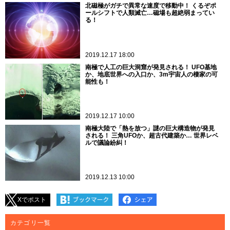
北磁極がガチで異常な速度で移動中！ くるぞポ
ールシフトで人類滅亡…磁場も超絶弱まってい
る！
2019.12.17 18:00
南極で人工の巨大洞窟が発見される！ UFO基地
か、地底世界への入口か、3m宇宙人の棲家の可
能性も！
2019.12.17 10:00
南極大陸で「熱を放つ」謎の巨大構造物が発見
される！ 三角UFOか、超古代建築か… 世界レベ
ルで議論紛糾！
2019.12.13 10:00
Xでポスト
カテゴリ一覧