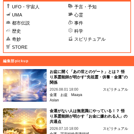
UFO・宇宙人
予言・予知
UMA
心霊
都市伝説
事件
歴史
科学
奇妙
スピリチュアル
STORE
編集部pickup
お盆に開く「あの世とのゲート」とは？ 悟
り系霊能師が明かす“先祖霊・供養・金運”の
関係
2026.08.01 18:00
スピリチュアル
金運
お盆
Maaya
Aslan
金運がない人は無意識にやっている！？ 悟
り系霊能師が明かす「お金に嫌われる人」の
共通点
2026.07.10 18:00
スピリチュアル