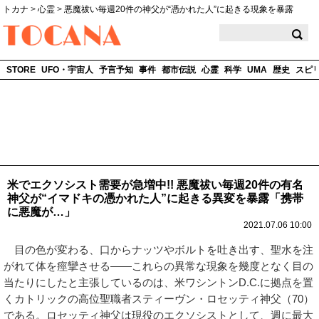
トカナ
>
心霊
>
悪魔祓い毎週20件の神父が“憑かれた人”に起きる現象を暴露
TOCANA
STORE
UFO・宇宙人
予言予知
事件
都市伝説
心霊
科学
UMA
歴史
スピ
米でエクソシスト需要が急増中!! 悪魔祓い毎週20件の有名
神父が“イマドキの憑かれた人”に起きる異変を暴露「携帯
に悪魔が…」
2021.07.06 10:00
目の色が変わる、口からナッツやボルトを吐き出す、聖水を注
がれて体を痙攣させる――これらの異常な現象を幾度となく目の
当たりにしたと主張しているのは、米ワシントンD.C.に拠点を置
くカトリックの高位聖職者スティーヴン・ロセッティ神父（70）
である。ロセッティ神父は現役のエクソシストとして、週に最大