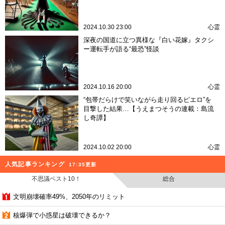
2024.10.30 23:00
心霊
深夜の国道に立つ異様な『白い花嫁』タクシ
ー運転手が語る“最恐”怪談
2024.10.16 20:00
心霊
“包帯だらけで笑いながら走り回るピエロ”を
目撃した結果…【うえまつそうの連載：島流
し奇譚】
2024.10.02 20:00
心霊
人気記事ランキング
17:35更新
不思議ベスト10！
総合
文明崩壊確率49%、2050年のリミット
核爆弾で小惑星は破壊できるか？