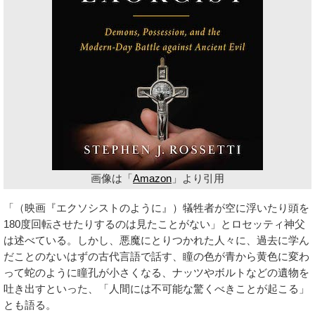
画像は「
Amazon
」より引用
「（映画『エクソシストのように』）犠牲者が空に浮いたり頭を
180度回転させたりするのは見たことがない」とロセッティ神父
は述べている。しかし、悪魔にとりつかれた人々に、過去に学ん
だことのないはずの古代言語で話す、瞳の色が青から黄色に変わ
って蛇のように瞳孔が小さくなる、ナッツやボルトなどの遺物を
吐き出すといった、「人間には不可能な驚くべきことが起こる」
とも語る。