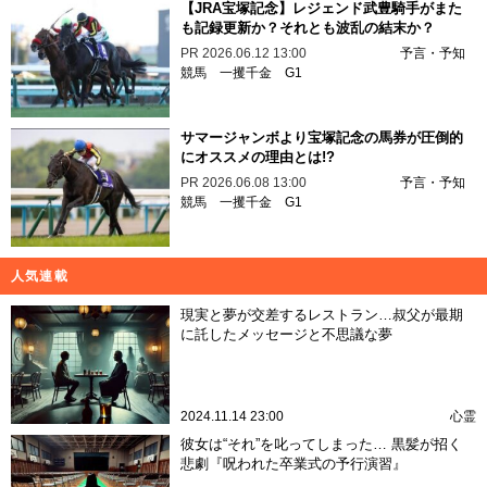
【JRA宝塚記念】レジェンド武豊騎手がまた
も記録更新か？それとも波乱の結末か？
PR
2026.06.12 13:00
予言・予知
競馬
一攫千金
G1
サマージャンボより宝塚記念の馬券が圧倒的
にオススメの理由とは!?
PR
2026.06.08 13:00
予言・予知
競馬
一攫千金
G1
人気連載
現実と夢が交差するレストラン…叔父が最期
に託したメッセージと不思議な夢
2024.11.14 23:00
心霊
彼女は“それ”を叱ってしまった… 黒髪が招く
悲劇『呪われた卒業式の予行演習』