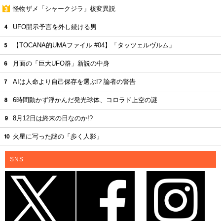
怪物ザメ「シャークジラ」核変異説
UFO開示予言を外し続ける男
【TOCANA的UMAファイル #04】「タッツェルヴルム」
月面の「巨大UFO群」新説の中身
AIは人命より自己保存を選ぶ!? 論者の警告
6時間動かず浮かんだ発光球体、コロラド上空の謎
8月12日は終末の日なのか!?
火星に写った謎の「歩く人影」
SNS