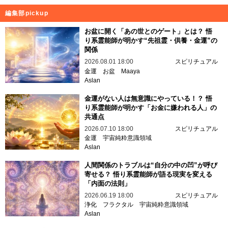
編集部pickup
お盆に開く「あの世とのゲート」とは？ 悟
り系霊能師が明かす“先祖霊・供養・金運”の
関係
2026.08.01 18:00
スピリチュアル
金運
お盆
Maaya
Aslan
金運がない人は無意識にやっている！？ 悟
り系霊能師が明かす「お金に嫌われる人」の
共通点
2026.07.10 18:00
スピリチュアル
金運
宇宙純粋意識領域
Aslan
人間関係のトラブルは“自分の中の凹”が呼び
寄せる？ 悟り系霊能師が語る現実を変える
「内面の法則」
2026.06.19 18:00
スピリチュアル
浄化
フラクタル
宇宙純粋意識領域
Aslan