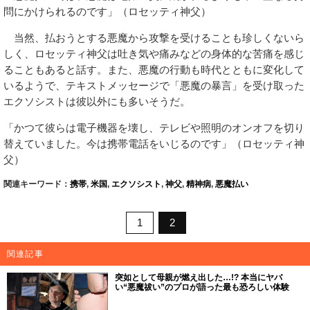
問にかけられるのです」（ロセッティ神父）
当然、払おうとする悪魔から攻撃を受けることも珍しくないら
しく、ロセッティ神父は吐き気や痛みなどの身体的な苦痛を感じ
ることもあると話す。また、悪魔の行動も時代とともに変化して
いるようで、テキストメッセージで「悪魔の暴言」を受け取った
エクソシストは彼以外にも多いそうだ。
「かつて彼らは電子機器を壊し、テレビや照明のオンオフを切り
替えていました。今は携帯電話をいじるのです」（ロセッティ神
父）
関連キーワード：
携帯
,
米国
,
エクソシスト
,
神父
,
精神病
,
悪魔払い
1
2
関連記事
突如として母親が燃え出した…!? 本当にヤバ
い“悪魔祓い”のプロが語った最も恐ろしい体験