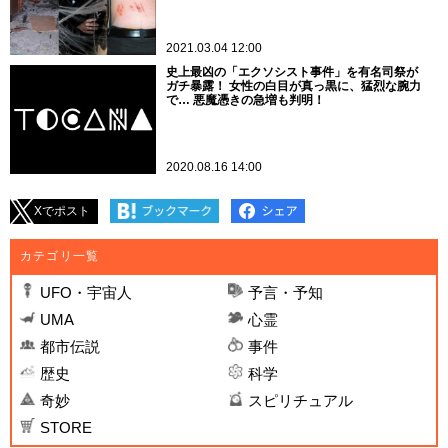
2021.03.04 12:00
史上最凶の「エクソシスト事件」を有名司祭が
ガチ暴露！ 女性の白目が真っ黒に、猛烈な腕力
で… 悪魔憑きの急増も判明！
2020.08.16 14:00
Xでポスト
カテゴリ一覧
UFO・宇宙人
予言・予知
UMA
心霊
都市伝説
事件
歴史
科学
奇妙
スピリチュアル
STORE