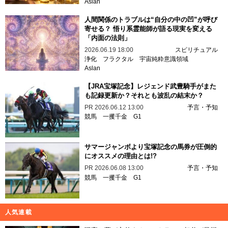
Aslan
人間関係のトラブルは“自分の中の凹”が呼び
寄せる？ 悟り系霊能師が語る現実を変える
「内面の法則」
2026.06.19 18:00
スピリチュアル
浄化
フラクタル
宇宙純粋意識領域
Aslan
【JRA宝塚記念】レジェンド武豊騎手がまた
も記録更新か？それとも波乱の結末か？
PR
2026.06.12 13:00
予言・予知
競馬
一攫千金
G1
サマージャンボより宝塚記念の馬券が圧倒的
にオススメの理由とは!?
PR
2026.06.08 13:00
予言・予知
競馬
一攫千金
G1
人気連載