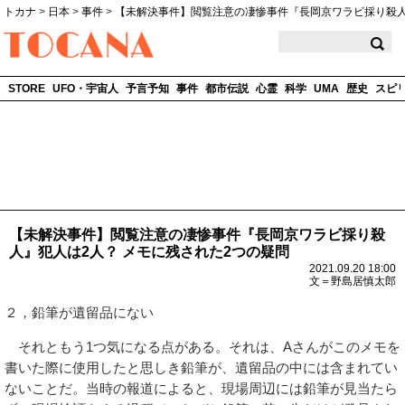
トカナ
>
日本
>
事件
>
【未解決事件】閲覧注意の凄惨事件『長岡京ワラビ採り殺人
TOCANA
STORE
UFO・宇宙人
予言予知
事件
都市伝説
心霊
科学
UMA
歴史
スピ
【未解決事件】閲覧注意の凄惨事件『長岡京ワラビ採り殺
人』犯人は2人？ メモに残された2つの疑問
2021.09.20 18:00
文＝野島居慎太郎
２，鉛筆が遺留品にない
それともう1つ気になる点がある。それは、Aさんがこのメモを
書いた際に使用したと思しき鉛筆が、遺留品の中には含まれてい
ないことだ。当時の報道によると、現場周辺には鉛筆が見当たら