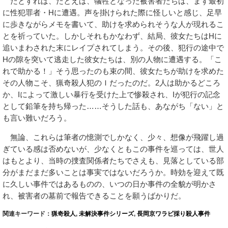
だとすれば、たとえば、犠牲となった被害者たちは、まず最初
に性犯罪者・Hに遭遇。声を掛けられた際に怪しいと感じ、足早
に歩きながらメモを書いて、助けを求められそうな人が現れるこ
とを祈っていた。しかしそれもかなわず、結局、彼女たちはHに
追いまわされた末にレイプされてしまう。その後、犯行の途中で
Hの隙を突いて逃走した彼女たちは、別の人物に遭遇する。「こ
れで助かる！」そう思ったのも束の間、彼女たちが助けを求めた
その人物こそ、猟奇殺人犯のＩだったのだ。2人は助かるどころ
か、Iによって激しい暴行を受けた上で惨殺され、Iが犯行の記念
として鉛筆を持ち帰った……そうした話も、あながち「ない」と
も言い難いだろう。
無論、これらは筆者の憶測でしかなく、少々、想像が飛躍し過
ぎている感は否めないが、少なくともこの事件を巡っては、世人
はもとより、当時の捜査関係者たちでさえも、見落としている部
分がまだまだ多いことは事実ではないだろうか。時効を迎えて既
に久しい事件ではあるものの、いつの日か事件の全貌が明かさ
れ、被害者の墓前で報告できることを願うばかりだ。
関連キーワード：
猟奇殺人
,
未解決事件シリーズ
,
長岡京ワラビ採り殺人事件