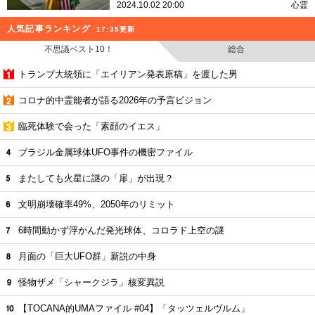
2024.10.02 20:00
心霊
人気記事ランキング
17:35更新
不思議ベスト10！
総合
トランプ大統領に「エイリアン発表原稿」を渡した男
コロナ的中霊能者が語る2026年の予言ビジョン
臨死体験で会った「素顔のイエス」
ブラジル金属球体UFO事件の機密ファイル
またしても火星に謎の「扉」が出現？
文明崩壊確率49%、2050年のリミット
6時間動かず浮かんだ発光球体、コロラド上空の謎
月面の「巨大UFO群」新説の中身
怪物ザメ「シャークジラ」核変異説
【TOCANA的UMAファイル #04】「タッツェルヴルム」