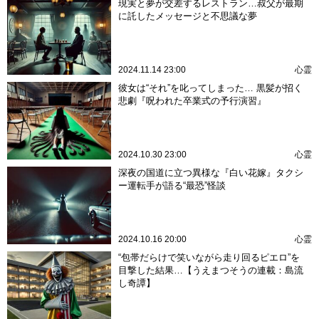
現実と夢が交差するレストラン…叔父が最期
に託したメッセージと不思議な夢
2024.11.14 23:00
心霊
彼女は“それ”を叱ってしまった… 黒髪が招く
悲劇『呪われた卒業式の予行演習』
2024.10.30 23:00
心霊
深夜の国道に立つ異様な『白い花嫁』タクシ
ー運転手が語る“最恐”怪談
2024.10.16 20:00
心霊
“包帯だらけで笑いながら走り回るピエロ”を
目撃した結果…【うえまつそうの連載：島流
し奇譚】