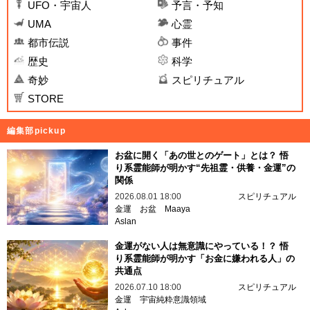
UFO・宇宙人
予言・予知
UMA
心霊
都市伝説
事件
歴史
科学
奇妙
スピリチュアル
STORE
編集部pickup
お盆に開く「あの世とのゲート」とは？ 悟
り系霊能師が明かす“先祖霊・供養・金運”の
関係
2026.08.01 18:00
スピリチュアル
金運
お盆
Maaya
Aslan
金運がない人は無意識にやっている！？ 悟
り系霊能師が明かす「お金に嫌われる人」の
共通点
2026.07.10 18:00
スピリチュアル
金運
宇宙純粋意識領域