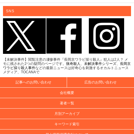
SNS
【未解決事件】閲覧注意の凄惨事件『長岡京ワラビ採り殺人』犯人は2人？ メ
モに残された2つの疑問のページです。
猟奇殺人
、
未解決事件シリーズ
、
長岡京
ワラビ採り殺人事件
などの最新ニュースは好奇心を刺激するオカルトニュース
メディア、TOCANAで
記事へのお問い合わせ
広告のお問い合わせ
会社概要
著者一覧
月別アーカイブ
キーワード索引