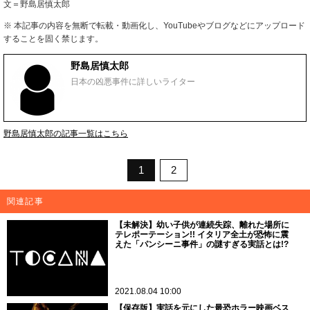
文＝野島居慎太郎
※ 本記事の内容を無断で転載・動画化し、YouTubeやブログなどにアップロード
することを固く禁じます。
野島居慎太郎
日本の凶悪事件に詳しいライター
野島居慎太郎の記事一覧はこちら
1
2
関連記事
【未解決】幼い子供が連続失踪、離れた場所に
テレポーテーション!! イタリア全土が恐怖に震
えた「パンシーニ事件」の謎すぎる実話とは!?
2021.08.04 10:00
【保存版】実話を元にした最恐ホラー映画ベス