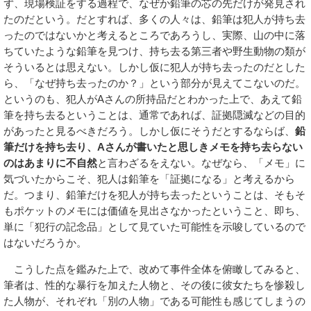
ず、現場検証をする過程で、なぜか鉛筆の芯の先だけが発見され
たのだという。だとすれば、多くの人々は、鉛筆は犯人が持ち去
ったのではないかと考えるところであろうし、実際、山の中に落
ちていたような鉛筆を見つけ、持ち去る第三者や野生動物の類が
そういるとは思えない。しかし仮に犯人が持ち去ったのだとした
ら、「なぜ持ち去ったのか？」という部分が見えてこないのだ。
というのも、犯人がAさんの所持品だとわかった上で、あえて鉛
筆を持ち去るということは、通常であれば、証拠隠滅などの目的
があったと見るべきだろう。しかし仮にそうだとするならば、
鉛
筆だけを持ち去り、Aさんが書いたと思しきメモを持ち去らない
のはあまりに不自然
と言わざるをえない。なぜなら、「メモ」に
気づいたからこそ、犯人は鉛筆を「証拠になる」と考えるから
だ。つまり、鉛筆だけを犯人が持ち去ったということは、そもそ
もポケットのメモには価値を見出さなかったということ、即ち、
単に「犯行の記念品」として見ていた可能性を示唆しているので
はないだろうか。
こうした点を鑑みた上で、改めて事件全体を俯瞰してみると、
筆者は、性的な暴行を加えた人物と、その後に彼女たちを惨殺し
た人物が、それぞれ「別の人物」である可能性も感じてしまうの