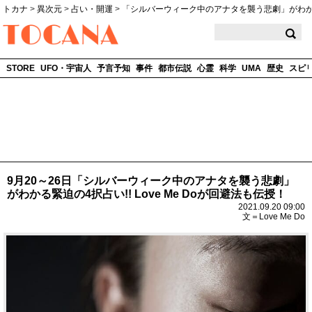
トカナ
>
異次元
>
占い・開運
>
「シルバーウィーク中のアナタを襲う悲劇」がわか
TOCANA
STORE
UFO・宇宙人
予言予知
事件
都市伝説
心霊
科学
UMA
歴史
スピ
9月20～26日「シルバーウィーク中のアナタを襲う悲劇」
がわかる緊迫の4択占い!! Love Me Doが回避法も伝授！
2021.09.20 09:00
文＝Love Me Do