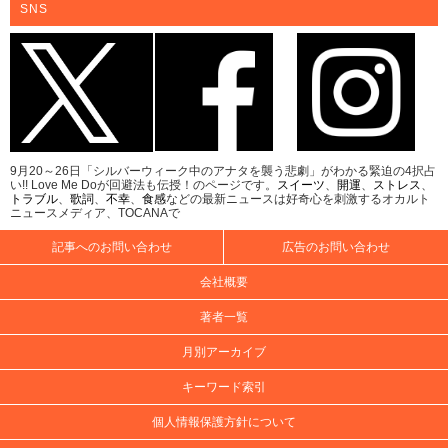
SNS
9月20～26日「シルバーウィーク中のアナタを襲う悲劇」がわかる緊迫の4択占
い!! Love Me Doが回避法も伝授！のページです。
スイーツ
、
開運
、
ストレス
、
トラブル
、
歌詞
、
不幸
、
食感
などの最新ニュースは好奇心を刺激するオカルト
ニュースメディア、TOCANAで
記事へのお問い合わせ
広告のお問い合わせ
会社概要
著者一覧
月別アーカイブ
キーワード索引
個人情報保護方針について