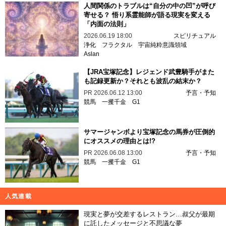
人間関係のトラブルは“自分の中の凹”が呼び
寄せる？ 悟り系霊能師が語る現実を変える
「内面の法則」
2026.06.19 18:00
スピリチュアル
浄化
フラクタル
宇宙純粋意識領域
Aslan
【JRA宝塚記念】レジェンド武豊騎手がまた
も記録更新か？それとも波乱の結末か？
PR
2026.06.12 13:00
予言・予知
競馬
一攫千金
G1
サマージャンボより宝塚記念の馬券が圧倒的
にオススメの理由とは!?
PR
2026.06.08 13:00
予言・予知
競馬
一攫千金
G1
人気連載
現実と夢が交差するレストラン…叔父が最期
に託したメッセージと不思議な夢