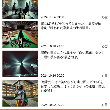
2024.11.14 23:00
心霊
彼女は“それ”を叱ってしまった… 黒髪が招く
悲劇『呪われた卒業式の予行演習』
2024.10.30 23:00
心霊
深夜の国道に立つ異様な『白い花嫁』タクシ
ー運転手が語る“最恐”怪談
2024.10.16 20:00
心霊
“包帯だらけで笑いながら走り回るピエロ”を
目撃した結果…【うえまつそうの連載：島流
し奇譚】
2024.10.02 20:00
心霊