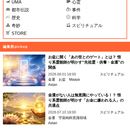
UMA
心霊
都市伝説
事件
歴史
科学
奇妙
スピリチュアル
STORE
編集部pickup
お盆に開く「あの世とのゲート」とは？ 悟
り系霊能師が明かす“先祖霊・供養・金運”の
関係
2026.08.01 18:00
スピリチュアル
金運
お盆
Maaya
Aslan
金運がない人は無意識にやっている！？ 悟
り系霊能師が明かす「お金に嫌われる人」の
共通点
2026.07.10 18:00
スピリチュアル
金運
宇宙純粋意識領域
Aslan