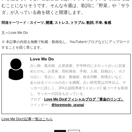
むことになりそうです。そんな今週は、歌詞に「野菜」や「サラ
ダ」が入っている曲を聴くと開運します。
関連キーワード：
スイーツ
,
開運
,
ストレス
,
トラブル
,
歌詞
,
不幸
,
食感
文＝Love Me Do
※ 本記事の内容を無断で転載・動画化し、YouTubeやブログなどにアップロード
することを固く禁じます。
Love Me Do
占い師、風水師、占星術家。中学時代にタロット占いに目覚
めたのち、占星術、四柱推命、手相、人相、顔相占い、ホク
ロ占い、耳占い、風水、数秘術、姓名判断、肉球占いなど、
あらゆるジャンルの占いを網羅。占い研究歴は20年以上。サ
ッカーに詳しく、JFA公認指導者ライセンスC 級コーチを取得
し、サッカーの試合も占っている。
ブログ：
Love Me Doオフィシャルブログ「黄金のリンゴ」
ツイッター：
＠lovemedo_uranai
Love Me Doの記事一覧はこちら