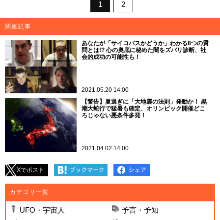
1
2
関連記事
あなたが「サイコパスかどうか」わかる8つの質
問とは!? 心の奥底に秘めた闇をズバリ診断、社
会的成功の可能性も！
2021.05.20 14:00
【警告】夏過ぎに「大地震の法則」発動か！ 黒
潮大蛇行で猛暑も確定、オリンピック開催どこ
ろじゃない悪条件多発！
2021.04.02 14:00
Xでポスト
カテゴリ一覧
UFO・宇宙人
予言・予知