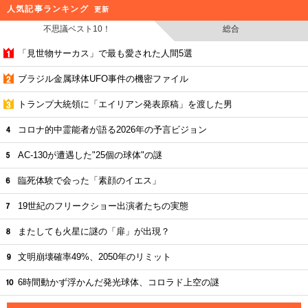
人気記事ランキング
更新
不思議ベスト10！
総合
「見世物サーカス」で最も愛された人間5選
ブラジル金属球体UFO事件の機密ファイル
トランプ大統領に「エイリアン発表原稿」を渡した男
コロナ的中霊能者が語る2026年の予言ビジョン
AC-130が遭遇した"25個の球体"の謎
臨死体験で会った「素顔のイエス」
19世紀のフリークショー出演者たちの実態
またしても火星に謎の「扉」が出現？
文明崩壊確率49%、2050年のリミット
6時間動かず浮かんだ発光球体、コロラド上空の謎