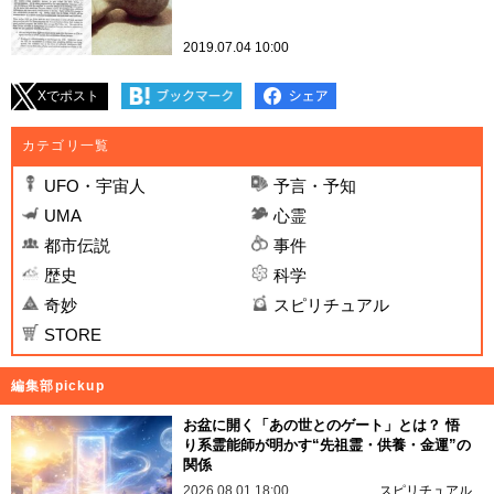
2019.07.04 10:00
Xでポスト
カテゴリ一覧
UFO・宇宙人
予言・予知
UMA
心霊
都市伝説
事件
歴史
科学
奇妙
スピリチュアル
STORE
編集部pickup
お盆に開く「あの世とのゲート」とは？ 悟
り系霊能師が明かす“先祖霊・供養・金運”の
関係
2026.08.01 18:00
スピリチュアル