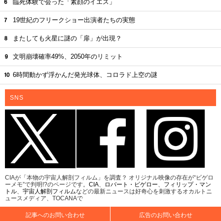
臨死体験で会った「素顔のイエス」
19世紀のフリークショー出演者たちの実態
またしても火星に謎の「扉」が出現？
文明崩壊確率49%、2050年のリミット
6時間動かず浮かんだ発光球体、コロラド上空の謎
SNS
CIAが「本物の宇宙人解剖フィルム」を調査？ オリジナル映像の存在が“ビゲロ
ーメモ”で判明!?のページです。
CIA
、
ロバート・ビゲロー
、
フィリップ・マン
トル
、
宇宙人解剖フィルム
などの最新ニュースは好奇心を刺激するオカルトニ
ュースメディア、TOCANAで
記事へのお問い合わせ
広告のお問い合わせ