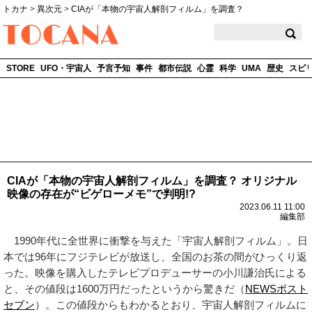
トカナ
>
異次元
>
CIAが「本物の宇宙人解剖フィルム」を調査？
TOCANA
STORE
UFO・宇宙人
予言予知
事件
都市伝説
心霊
科学
UMA
歴史
スピ
CIAが「本物の宇宙人解剖フィルム」を調査？ オリジナル
映像の存在が“ビゲローメモ”で判明!?
2023.06.11 11:00
編集部
1990年代に全世界に衝撃を与えた「宇宙人解剖フィルム」。日
本では96年にフジテレビが放送し、全国のお茶の間がひっくり返
った。映像を購入したテレビプロデューサーの小川謙治氏による
と、その値段は1600万円だったというから驚きだ（
NEWSポスト
セブン
）。この値段からもわかるとおり、宇宙人解剖フィルムに