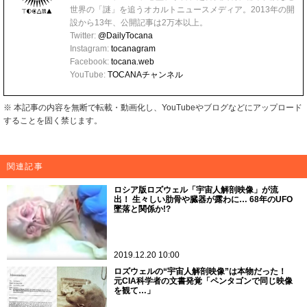
世界の「謎」を追うオカルトニュースメディア。2013年の開
設から13年、公開記事は2万本以上。
Twitter:
@DailyTocana
Instagram:
tocanagram
Facebook:
tocana.web
YouTube:
TOCANAチャンネル
※ 本記事の内容を無断で転載・動画化し、YouTubeやブログなどにアップロード
することを固く禁じます。
関連記事
ロシア版ロズウェル「宇宙人解剖映像」が流
出！ 生々しい肋骨や臓器が露わに… 68年のUFO
墜落と関係か!?
2019.12.20 10:00
ロズウェルの“宇宙人解剖映像”は本物だった！
元CIA科学者の文書発覚「ペンタゴンで同じ映像
を観て…」