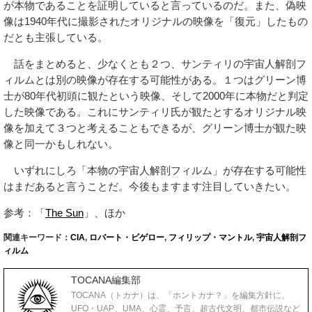
が本物であることを証明していると言っているのだ。また、偽映
像は1940年代に撮影されたオリジナルの映像を「復元」したもの
だとも主張している。
話をまとめると、少なくとも２つ、サンティリの宇宙人解剖フ
ィルムとは別の映像が存在する可能性がある。１つはグリーン博
士が80年代初頭に観たという映像、そして2000年に本物だと判定
した映像である。これにサンティリ氏が観たとするオリジナル映
像を加えて３つと考えることもできるが、グリーン博士が観た映
像と同一かもしれない。
いずれにしろ「本物の宇宙人解剖フィルム」が存在する可能性
はまだあると言うことだ。今後もますます注目していきたい。
参考：「
The Sun
」、ほか
関連キーワード：
CIA
,
ロバート・ビゲロー
,
フィリップ・マントル
,
宇宙人解剖フ
ィルム
TOCANA編集部
TOCANA（トカナ）は、「ホントカナ？」を編集方針に、
UFO・UAP、UMA、心霊、予言、超古代文明、都市伝説など