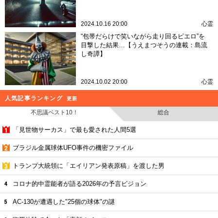
2024.10.16 20:00
心霊
“包帯だらけで笑いながら走り回るピエロ”を
目撃した結果…【うえまつそうの連載：島流
し奇譚】
2024.10.02 20:00
心霊
人気記事ランキング
更新
不思議ベスト10！
総合
「見世物サーカス」で最も愛された人間5選
ブラジル金属球体UFO事件の機密ファイル
トランプ大統領に「エイリアン発表原稿」を渡した男
コロナ的中霊能者が語る2026年の予言ビジョン
AC-130が遭遇した"25個の球体"の謎