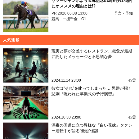
サマージャンボより宝塚記念の馬券が圧倒的
にオススメの理由とは!?
PR
2026.06.08 13:00
予言・予知
競馬
一攫千金
G1
人気連載
現実と夢が交差するレストラン…叔父が最期
に託したメッセージと不思議な夢
2024.11.14 23:00
心霊
彼女は“それ”を叱ってしまった… 黒髪が招く
悲劇『呪われた卒業式の予行演習』
2024.10.30 23:00
心霊
深夜の国道に立つ異様な『白い花嫁』タクシ
ー運転手が語る“最恐”怪談