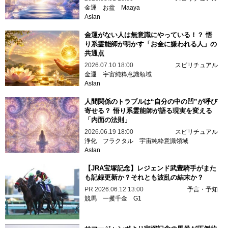
金運
お盆
Maaya
Aslan
金運がない人は無意識にやっている！？ 悟
り系霊能師が明かす「お金に嫌われる人」の
共通点
2026.07.10 18:00
スピリチュアル
金運
宇宙純粋意識領域
Aslan
人間関係のトラブルは“自分の中の凹”が呼び
寄せる？ 悟り系霊能師が語る現実を変える
「内面の法則」
2026.06.19 18:00
スピリチュアル
浄化
フラクタル
宇宙純粋意識領域
Aslan
【JRA宝塚記念】レジェンド武豊騎手がまた
も記録更新か？それとも波乱の結末か？
PR
2026.06.12 13:00
予言・予知
競馬
一攫千金
G1