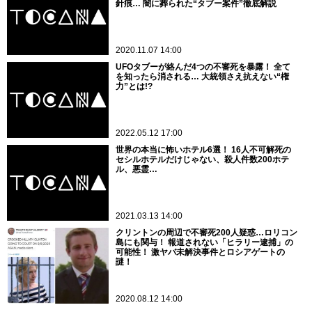
針痕… 闇に葬られた“タブー案件”徹底解説
2020.11.07 14:00
UFOタブーが絡んだ4つの不審死を暴露！ 全て
を知ったら消される… 大統領さえ抗えない“権
力”とは!?
2022.05.12 17:00
世界の本当に怖いホテル6選！ 16人不可解死の
セシルホテルだけじゃない、殺人件数200ホテ
ル、悪霊…
2021.03.13 14:00
クリントンの周辺で不審死200人疑惑…ロリコン
島にも関与！ 報道されない「ヒラリー逮捕」の
可能性！ 激ヤバ未解決事件とロシアゲートの
謎！
2020.08.12 14:00