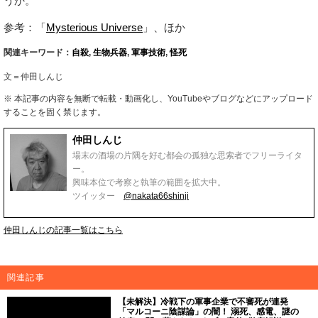
うか。
参考：「
Mysterious Universe
」、ほか
関連キーワード：
自殺
,
生物兵器
,
軍事技術
,
怪死
文＝仲田しんじ
※ 本記事の内容を無断で転載・動画化し、YouTubeやブログなどにアップロード
することを固く禁じます。
仲田しんじ
場末の酒場の片隅を好む都会の孤独な思索者でフリーライタ
ー。
興味本位で考察と執筆の範囲を拡大中。
ツイッター
@nakata66shinji
仲田しんじの記事一覧はこちら
関連記事
【未解決】冷戦下の軍事企業で不審死が連発
「マルコーニ陰謀論」の闇！ 溺死、感電、謎の