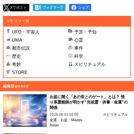
Xでポスト
カテゴリ一覧
UFO・宇宙人
予言・予知
UMA
心霊
都市伝説
事件
歴史
科学
奇妙
スピリチュアル
STORE
編集部pickup
お盆に開く「あの世とのゲート」とは？ 悟
り系霊能師が明かす“先祖霊・供養・金運”の
関係
2026.08.01 18:00
スピリチュアル
金運
お盆
Maaya
Aslan