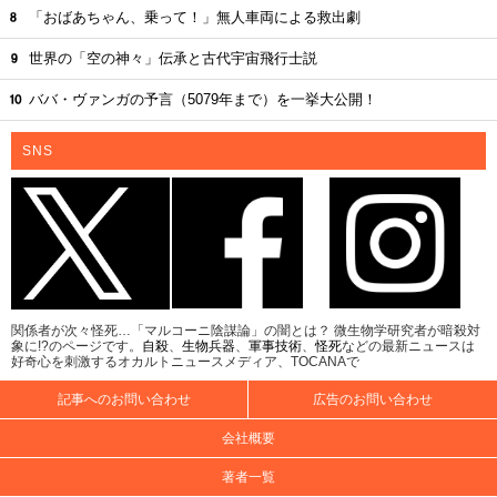
「おばあちゃん、乗って！」無人車両による救出劇
世界の「空の神々」伝承と古代宇宙飛行士説
ババ・ヴァンガの予言（5079年まで）を一挙大公開！
SNS
関係者が次々怪死…「マルコーニ陰謀論」の闇とは？ 微生物学研究者が暗殺対
象に!?のページです。
自殺
、
生物兵器
、
軍事技術
、
怪死
などの最新ニュースは
好奇心を刺激するオカルトニュースメディア、TOCANAで
記事へのお問い合わせ
広告のお問い合わせ
会社概要
著者一覧