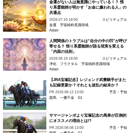
金運がない人は無意識にやっている！？ 悟
り系霊能師が明かす「お金に嫌われる人」の
共通点
2026.07.10 18:00
スピリチュアル
金運
宇宙純粋意識領域
Aslan
人間関係のトラブルは“自分の中の凹”が呼び
寄せる？ 悟り系霊能師が語る現実を変える
「内面の法則」
2026.06.19 18:00
スピリチュアル
浄化
フラクタル
宇宙純粋意識領域
Aslan
【JRA宝塚記念】レジェンド武豊騎手がまた
も記録更新か？それとも波乱の結末か？
PR
2026.06.12 13:00
予言・予知
競馬
一攫千金
G1
サマージャンボより宝塚記念の馬券が圧倒的
にオススメの理由とは!?
PR
2026.06.08 13:00
予言・予知
競馬
一攫千金
G1