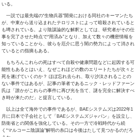
いる。
一説では最先端の“生物兵器”開発における同社のキーマンたち
が、中東から送り込まれたテロリストによって暗殺されていると
も噂されている。より陰謀論的な解釈としては、研究者がその仕
事を完了させた時点で“用済み”となり、加えて数々の機密情報を
知っていることから、彼らを厄介に思う闇の勢力によって消され
ているとの指摘もある。
もちろんこれらの死はすべて自殺や健康問題などに起因する可
能性もあるとはいえ、なぜこれほどの数のエリートたちが次々と
死を遂げていくのか？ ほぼ忘れ去られ、取り沙汰されることの
ない事件ではあるが、記事の筆者であるニック・レッドファーン
氏は「誰かがこれらの事件に再び光を当て、謎を完全に解決すべ
き時が来たのだ」と提言している。
以上は全て海外での事件であるが、BAEシステムズは2022年1
月に日本で子会社として「BAEシステムズジャパン」を設立し、
防衛省との関係を強化している。その一方で冷戦時代から続
く“マルコーニ陰謀論”解明の糸口は今後はたして見つかるのだろ