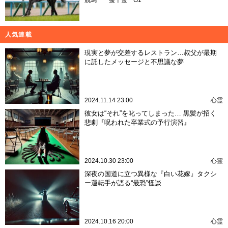
人気連載
現実と夢が交差するレストラン…叔父が最期
に託したメッセージと不思議な夢
2024.11.14 23:00
心霊
彼女は“それ”を叱ってしまった… 黒髪が招く
悲劇『呪われた卒業式の予行演習』
2024.10.30 23:00
心霊
深夜の国道に立つ異様な『白い花嫁』タクシ
ー運転手が語る“最恐”怪談
2024.10.16 20:00
心霊