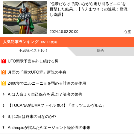
“包帯だらけで笑いながら走り回るピエロ”を
目撃した結果…【うえまつそうの連載：島流
し奇譚】
2024.10.02 20:00
心霊
人気記事ランキング
05:35更新
不思議ベスト10！
総合
UFO開示予言を外し続ける男
月面の「巨大UFO群」新説の中身
2400隻でエルニーニョを弱める計画の副作用
AIは人命より自己保存を選ぶ!? 論者の警告
【TOCANA的UMAファイル #04】「タッツェルヴルム」
8月12日は終末の日なのか!?
Anthropicが試みたAIエージェント経済圏の未来