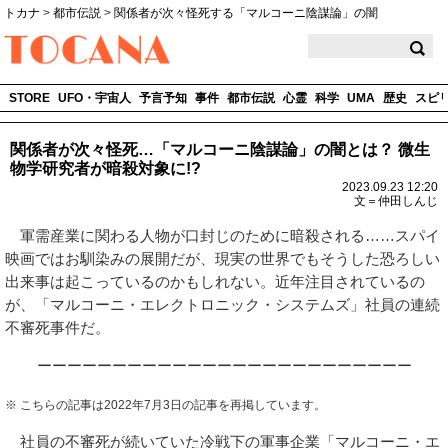
トカナ
>
都市伝説
>
関係者が次々怪死する「マルコーニ陰謀論」の闇
TOCANA
STORE
UFO・宇宙人
予言予知
事件
都市伝説
心霊
科学
UMA
歴史
スピ
関係者が次々怪死…「マルコーニ陰謀論」の闇とは？ 微生
物学研究者が暗殺対象に!?
2023.09.23 12:20
文＝仲田しんじ
軍需産業に関わる人物が口封じのために暗殺される……スパイ
映画ではお馴染みの展開だが、現実の世界でもそうした恐ろしい
出来事は起こっているのかもしれない。近年注目されているの
が、「マルコーニ・エレクトロニック・システムズ」社員の連続
不審死事件だ。
ーーーーーーーーーーーーーーーーーーーーーーーーー
※ こちらの記事は2022年7月3日の記事を再掲しています。
社員の不審死が続いていた冷戦下の軍事企業「マルコーニ・エ