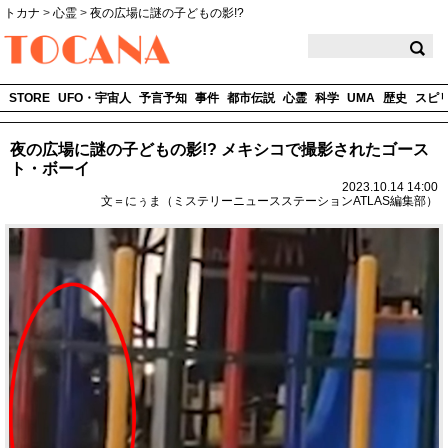
トカナ
>
心霊
>
夜の広場に謎の子どもの影!?
TOCANA
STORE
UFO・宇宙人
予言予知
事件
都市伝説
心霊
科学
UMA
歴史
スピ
夜の広場に謎の子どもの影!? メキシコで撮影されたゴース
ト・ボーイ
2023.10.14 14:00
文＝にぅま（ミステリーニュースステーションATLAS編集部）