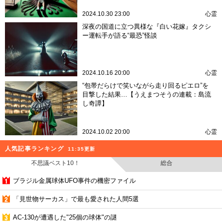
2024.10.30 23:00
心霊
深夜の国道に立つ異様な『白い花嫁』タクシ
ー運転手が語る“最恐”怪談
2024.10.16 20:00
心霊
“包帯だらけで笑いながら走り回るピエロ”を
目撃した結果…【うえまつそうの連載：島流
し奇譚】
2024.10.02 20:00
心霊
人気記事ランキング
11:35更新
不思議ベスト10！
総合
ブラジル金属球体UFO事件の機密ファイル
「見世物サーカス」で最も愛された人間5選
AC-130が遭遇した"25個の球体"の謎