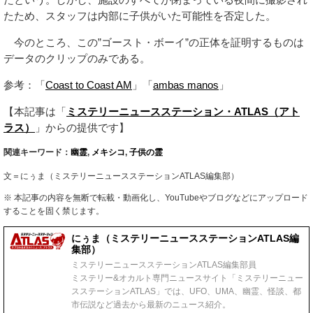
たため、スタッフは内部に子供がいた可能性を否定した。
今のところ、この”ゴースト・ボーイ”の正体を証明するものは
データのクリップのみである。
参考：「
Coast to Coast AM
」「
ambas manos
」
【本記事は「
ミステリーニュースステーション・ATLAS（アト
ラス）
」からの提供です】
関連キーワード：
幽霊
,
メキシコ
,
子供の霊
文＝にぅま（ミステリーニュースステーションATLAS編集部）
※ 本記事の内容を無断で転載・動画化し、YouTubeやブログなどにアップロード
することを固く禁じます。
にぅま（ミステリーニュースステーションATLAS編
集部）
ミステリーニュースステーションATLAS編集部員
ミステリー&オカルト専門ニュースサイト「ミステリーニュー
スステーションATLAS」では、UFO、UMA、幽霊、怪談、都
市伝説など過去から最新のニュース紹介。