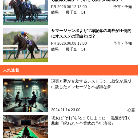
PR
2026.06.12 13:00
予言・予知
競馬
一攫千金
G1
サマージャンボより宝塚記念の馬券が圧倒的
にオススメの理由とは!?
PR
2026.06.08 13:00
予言・予知
競馬
一攫千金
G1
人気連載
現実と夢が交差するレストラン…叔父が最期
に託したメッセージと不思議な夢
2024.11.14 23:00
心霊
彼女は“それ”を叱ってしまった… 黒髪が招く
悲劇『呪われた卒業式の予行演習』