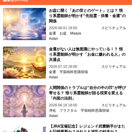
お盆に開く「あの世とのゲート」とは？ 悟
り系霊能師が明かす“先祖霊・供養・金運”の
関係
2026.08.01 18:00
スピリチュアル
金運
お盆
Maaya
Aslan
金運がない人は無意識にやっている！？ 悟
り系霊能師が明かす「お金に嫌われる人」の
共通点
2026.07.10 18:00
スピリチュアル
金運
宇宙純粋意識領域
Aslan
人間関係のトラブルは“自分の中の凹”が呼び
寄せる？ 悟り系霊能師が語る現実を変える
「内面の法則」
2026.06.19 18:00
スピリチュアル
浄化
フラクタル
宇宙純粋意識領域
Aslan
【JRA宝塚記念】レジェンド武豊騎手がまた
も記録更新か？それとも波乱の結末か？