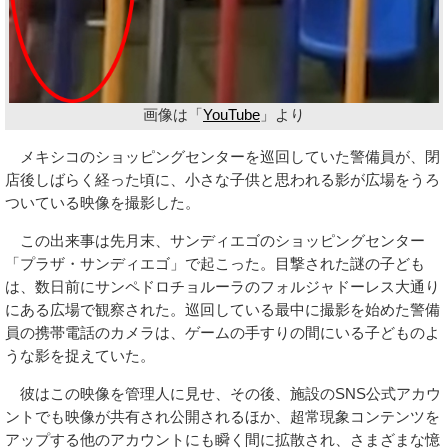
画像は「
YouTube
」より
メキシコのショッピングセンターを巡回していた警備員が、閉
店後しばらく経った頃に、小さな子供と思われる影が広場をうろ
ついている映像を撮影した。
この出来事は先月末、サンディエゴのショッピングセンター
「プラザ・サンディエゴ」で起こった。目撃された謎の子ども
は、数日前にサンペドロチョルーラのフォルジャドーレス大通り
にある広場で観察された。巡回している最中に撮影を始めた警備
員の携帯電話のカメラは、ゲームの手すりの間にいる子どものよ
うな影を捉えていた。
彼はこの映像を管理人に見せ、その後、施設のSNS公式アカウ
ントでも映像が共有され公開されるほか、超常現象コンテンツを
アップする他のアカウントにも瞬く間に拡散され、さまざまな憶