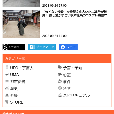
2023.09.24 17:00
「怖くない怪談」を怪談文化人いたこ28号が披
露！ 推し愛がすごい坂本龍馬のコスプレ幽霊!?
2023.09.24 14:00
Xでポスト
カテゴリ一覧
UFO・宇宙人
予言・予知
UMA
心霊
都市伝説
事件
歴史
科学
奇妙
スピリチュアル
STORE
編集部pickup