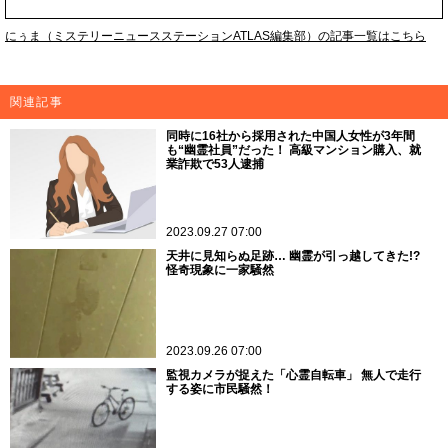
にぅま（ミステリーニュースステーションATLAS編集部）の記事一覧はこちら
関連記事
同時に16社から採用された中国人女性が3年間
も“幽霊社員”だった！ 高級マンション購入、就
業詐欺で53人逮捕
2023.09.27 07:00
天井に見知らぬ足跡… 幽霊が引っ越してきた!?
怪奇現象に一家騒然
2023.09.26 07:00
監視カメラが捉えた「心霊自転車」 無人で走行
する姿に市民騒然！