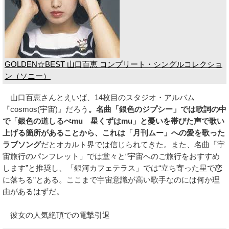
GOLDEN☆BEST 山口百恵 コンプリート・シングルコレクショ
ン（ソニー）
山口百恵さんとえいば、14枚目のスタジオ・アルバム
『cosmos(宇宙)』だろう
。名曲「銀色のジプシー」では歌詞の中
で「銀色の道しるべmu 星くずはmu」と憂いを帯びた声で歌い
上げる箇所があることから、これは「月刊ムー」への愛を歌った
ラブソング
だとオカルト界では信じられてきた。また、名曲「宇
宙旅行のパンフレット」では堂々と“宇宙へのご旅行をおすすめ
します”と推奨し、「銀河カフェテラス」では“立ち寄った星で恋
に落ちる”とある。ここまで宇宙意識が高い歌手なのには何か理
由があるはずだ。
彼女の人気絶頂での電撃引退