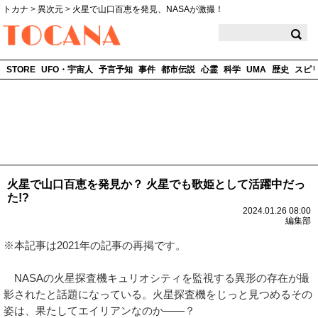
トカナ
>
異次元
>
火星で山口百恵を発見、NASAが激撮！
TOCANA
STORE
UFO・宇宙人
予言予知
事件
都市伝説
心霊
科学
UMA
歴史
スピ
火星で山口百恵を発見か？ 火星でも歌姫として活躍中だっ
た!?
2024.01.26 08:00
編集部
※本記事は2021年の記事の再掲です。
NASAの火星探査機キュリオシティを監視する異形の存在が撮
影されたと話題になっている。火星探査機をじっと見つめるその
姿は、果たしてエイリアンなのか——？