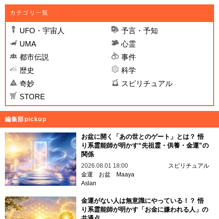
カテゴリ一覧
UFO・宇宙人
予言・予知
UMA
心霊
都市伝説
事件
歴史
科学
奇妙
スピリチュアル
STORE
編集部pickup
お盆に開く「あの世とのゲート」とは？ 悟
り系霊能師が明かす“先祖霊・供養・金運”の
関係
2026.08.01 18:00
スピリチュアル
金運
お盆
Maaya
Aslan
金運がない人は無意識にやっている！？ 悟
り系霊能師が明かす「お金に嫌われる人」の
共通点