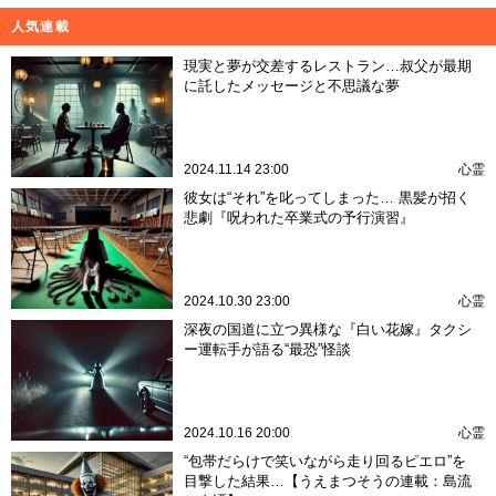
人気連載
現実と夢が交差するレストラン…叔父が最期
に託したメッセージと不思議な夢
2024.11.14 23:00
心霊
彼女は“それ”を叱ってしまった… 黒髪が招く
悲劇『呪われた卒業式の予行演習』
2024.10.30 23:00
心霊
深夜の国道に立つ異様な『白い花嫁』タクシ
ー運転手が語る“最恐”怪談
2024.10.16 20:00
心霊
“包帯だらけで笑いながら走り回るピエロ”を
目撃した結果…【うえまつそうの連載：島流