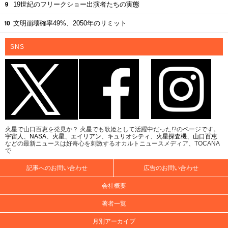
19世紀のフリークショー出演者たちの実態
文明崩壊確率49%、2050年のリミット
SNS
火星で山口百恵を発見か？ 火星でも歌姫として活躍中だった!?のページです。
宇宙人
、
NASA
、
火星
、
エイリアン
、
キュリオシティ
、
火星探査機
、
山口百恵
などの最新ニュースは好奇心を刺激するオカルトニュースメディア、TOCANA
で
記事へのお問い合わせ
広告のお問い合わせ
会社概要
著者一覧
月別アーカイブ