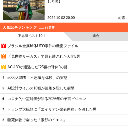
し奇譚】
2024.10.02 20:00
心霊
人気記事ランキング
11:35更新
不思議ベスト10！
総合
ブラジル金属球体UFO事件の機密ファイル
「見世物サーカス」で最も愛された人間5選
AC-130が遭遇した"25個の球体"の謎
5000人調査「不思議な体験」の実態
AI設計ウイルス16種が細胞を殺した衝撃
コロナ的中霊能者が語る2026年の予言ビジョン
トランプ大統領に「エイリアン発表原稿」を渡した男
臨死体験で会った「素顔のイエス」