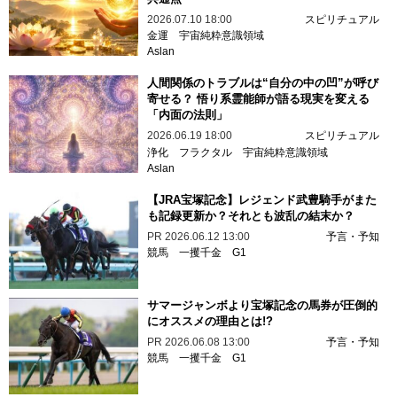
2026.07.10 18:00
スピリチュアル
金運
宇宙純粋意識領域
Aslan
人間関係のトラブルは“自分の中の凹”が呼び
寄せる？ 悟り系霊能師が語る現実を変える
「内面の法則」
2026.06.19 18:00
スピリチュアル
浄化
フラクタル
宇宙純粋意識領域
Aslan
【JRA宝塚記念】レジェンド武豊騎手がまた
も記録更新か？それとも波乱の結末か？
PR
2026.06.12 13:00
予言・予知
競馬
一攫千金
G1
サマージャンボより宝塚記念の馬券が圧倒的
にオススメの理由とは!?
PR
2026.06.08 13:00
予言・予知
競馬
一攫千金
G1