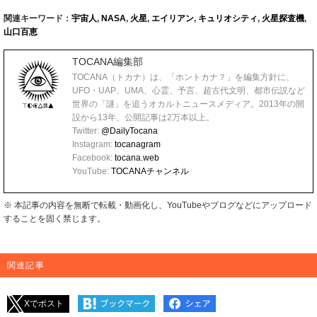
関連キーワード：
宇宙人
,
NASA
,
火星
,
エイリアン
,
キュリオシティ
,
火星探査機
,
山口百恵
TOCANA編集部
TOCANA（トカナ）は、「ホントカナ？」を編集方針に、
UFO・UAP、UMA、心霊、予言、超古代文明、都市伝説など
世界の「謎」を追うオカルトニュースメディア。2013年の開
設から13年、公開記事は2万本以上。
Twitter:
@DailyTocana
Instagram:
tocanagram
Facebook:
tocana.web
YouTube:
TOCANAチャンネル
※ 本記事の内容を無断で転載・動画化し、YouTubeやブログなどにアップロード
することを固く禁じます。
関連記事
Xでポスト