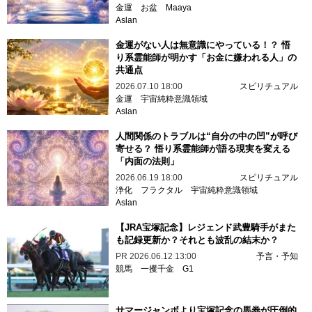
金運
お盆
Maaya
Aslan
金運がない人は無意識にやっている！？ 悟
り系霊能師が明かす「お金に嫌われる人」の
共通点
2026.07.10 18:00
スピリチュアル
金運
宇宙純粋意識領域
Aslan
人間関係のトラブルは“自分の中の凹”が呼び
寄せる？ 悟り系霊能師が語る現実を変える
「内面の法則」
2026.06.19 18:00
スピリチュアル
浄化
フラクタル
宇宙純粋意識領域
Aslan
【JRA宝塚記念】レジェンド武豊騎手がまた
も記録更新か？それとも波乱の結末か？
PR
2026.06.12 13:00
予言・予知
競馬
一攫千金
G1
サマージャンボより宝塚記念の馬券が圧倒的