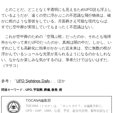
とのことだ。どことなく半透明にも見えるためUFO説も浮上し
ているようだが、遠くの空に浮かぶこの不思議な飛行物体は、確
かに棺のような形状をしている。月面葬さえ可能な現代ならば、
すでに空中葬が実現していてもまったく不思議はない。
これが空中葬のための「空飛ぶ棺」だったのか、それとも地球
外からやって来たUFOだったのか、真相は闇の中だ。しかし、い
ずれにしても高齢化に拍車がかかった近未来は、空に無数の棺が
浮かんでいるシュールな光景が見られるようになるのかもしれな
い。なかなか楽しみな気がするのは、筆者だけではないはずだ。
（マサコ）
参考：「
UFO Sightings Daily
」、ほか
関連キーワード：
UFO
,
宇宙葬
,
葬儀
,
散骨
,
棺
TOCANA編集部
TOCANA（トカナ）は、「ホントカナ？」を編集方針に、
UFO・UAP、UMA、心霊、予言、超古代文明、都市伝説など