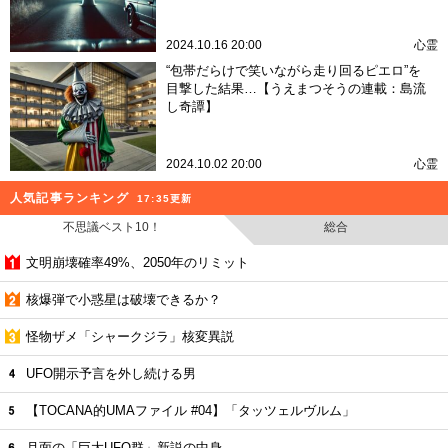
2024.10.16 20:00
心霊
“包帯だらけで笑いながら走り回るピエロ”を
目撃した結果…【うえまつそうの連載：島流
し奇譚】
2024.10.02 20:00
心霊
人気記事ランキング
17:35更新
不思議ベスト10！
総合
文明崩壊確率49%、2050年のリミット
核爆弾で小惑星は破壊できるか？
怪物ザメ「シャークジラ」核変異説
UFO開示予言を外し続ける男
【TOCANA的UMAファイル #04】「タッツェルヴルム」
月面の「巨大UFO群」新説の中身