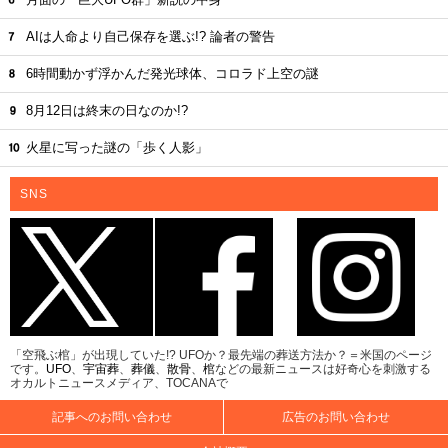
AIは人命より自己保存を選ぶ!? 論者の警告
6時間動かず浮かんだ発光球体、コロラド上空の謎
8月12日は終末の日なのか!?
火星に写った謎の「歩く人影」
SNS
「空飛ぶ棺」が出現していた!? UFOか？最先端の葬送方法か？＝米国のページ
です。
UFO
、
宇宙葬
、
葬儀
、
散骨
、
棺
などの最新ニュースは好奇心を刺激する
オカルトニュースメディア、TOCANAで
記事へのお問い合わせ
広告のお問い合わせ