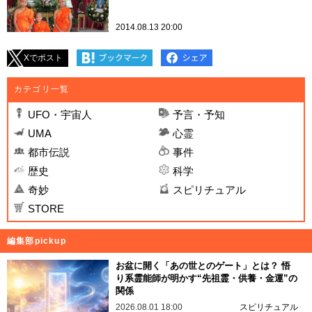
2014.08.13 20:00
Xでポスト
カテゴリ一覧
UFO・宇宙人
予言・予知
UMA
心霊
都市伝説
事件
歴史
科学
奇妙
スピリチュアル
STORE
編集部pickup
お盆に開く「あの世とのゲート」とは？ 悟
り系霊能師が明かす“先祖霊・供養・金運”の
関係
2026.08.01 18:00
スピリチュアル