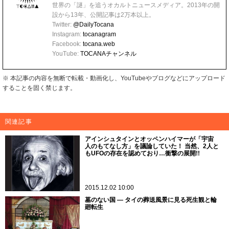
世界の「謎」を追うオカルトニュースメディア。2013年の開
設から13年、公開記事は2万本以上。
Twitter:
@DailyTocana
Instagram:
tocanagram
Facebook:
tocana.web
YouTube:
TOCANAチャンネル
※ 本記事の内容を無断で転載・動画化し、YouTubeやブログなどにアップロード
することを固く禁じます。
関連記事
アインシュタインとオッペンハイマーが「宇宙
人のもてなし方」を議論していた！ 当然、2人と
もUFOの存在を認めており…衝撃の展開!!
2015.12.02 10:00
墓のない国 ― タイの葬送風景に見る死生観と輪
廻転生