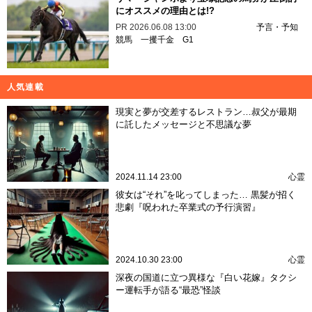
にオススメの理由とは!?
PR
2026.06.08 13:00
予言・予知
競馬
一攫千金
G1
人気連載
現実と夢が交差するレストラン…叔父が最期
に託したメッセージと不思議な夢
2024.11.14 23:00
心霊
彼女は“それ”を叱ってしまった… 黒髪が招く
悲劇『呪われた卒業式の予行演習』
2024.10.30 23:00
心霊
深夜の国道に立つ異様な『白い花嫁』タクシ
ー運転手が語る“最恐”怪談