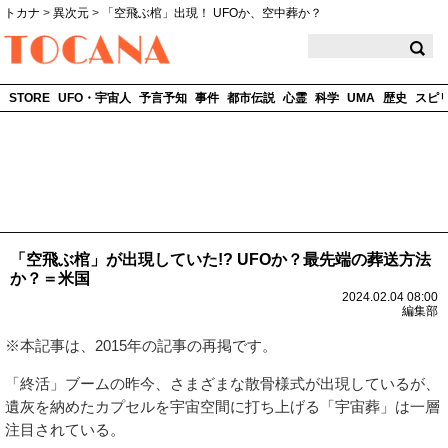
トカナ
>
異次元
>
「空飛ぶ棺」出現！ UFOか、空中葬か？
TOCANA
STORE
UFO・宇宙人
予言予知
事件
都市伝説
心霊
科学
UMA
歴史
スピ
「空飛ぶ棺」が出現していた!? UFOか？最先端の葬送方法
か？＝米国
2024.02.04 08:00
編集部
※本記事は、2015年の記事の再掲です。
「終活」ブームの昨今、さまざまな散骨様式が出現しているが、
遺灰を納めたカプセルを宇宙空間に打ち上げる「宇宙葬」は一層
注目されている。