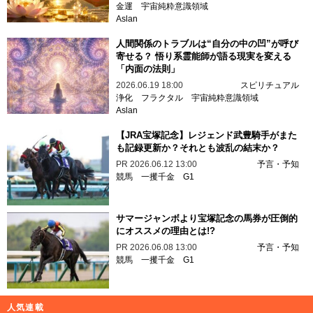
金運
宇宙純粋意識領域
Aslan
人間関係のトラブルは“自分の中の凹”が呼び
寄せる？ 悟り系霊能師が語る現実を変える
「内面の法則」
2026.06.19 18:00
スピリチュアル
浄化
フラクタル
宇宙純粋意識領域
Aslan
【JRA宝塚記念】レジェンド武豊騎手がまた
も記録更新か？それとも波乱の結末か？
PR
2026.06.12 13:00
予言・予知
競馬
一攫千金
G1
サマージャンボより宝塚記念の馬券が圧倒的
にオススメの理由とは!?
PR
2026.06.08 13:00
予言・予知
競馬
一攫千金
G1
人気連載