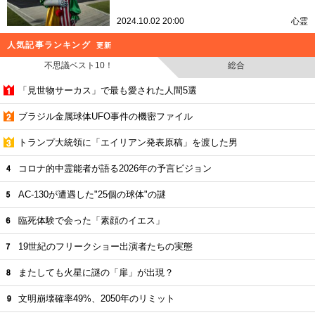
2024.10.02 20:00
心霊
人気記事ランキング
更新
不思議ベスト10！
総合
「見世物サーカス」で最も愛された人間5選
ブラジル金属球体UFO事件の機密ファイル
トランプ大統領に「エイリアン発表原稿」を渡した男
コロナ的中霊能者が語る2026年の予言ビジョン
AC-130が遭遇した"25個の球体"の謎
臨死体験で会った「素顔のイエス」
19世紀のフリークショー出演者たちの実態
またしても火星に謎の「扉」が出現？
文明崩壊確率49%、2050年のリミット