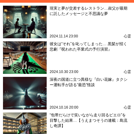
現実と夢が交差するレストラン…叔父が最期
に託したメッセージと不思議な夢
2024.11.14 23:00
心霊
彼女は“それ”を叱ってしまった… 黒髪が招く
悲劇『呪われた卒業式の予行演習』
2024.10.30 23:00
心霊
深夜の国道に立つ異様な『白い花嫁』タクシ
ー運転手が語る“最恐”怪談
2024.10.16 20:00
心霊
“包帯だらけで笑いながら走り回るピエロ”を
目撃した結果…【うえまつそうの連載：島流
し奇譚】