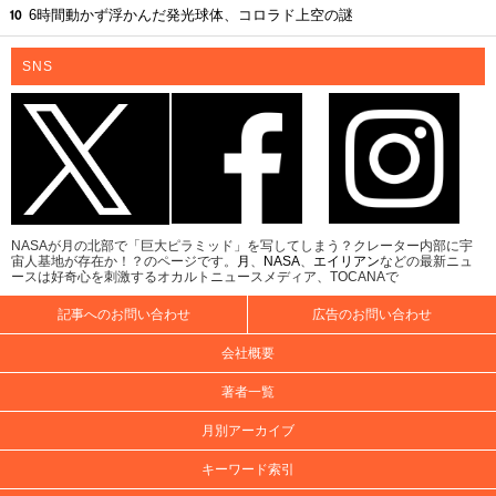
6時間動かず浮かんだ発光球体、コロラド上空の謎
SNS
NASAが月の北部で「巨大ピラミッド」を写してしまう？クレーター内部に宇
宙人基地が存在か！？のページです。
月
、
NASA
、
エイリアン
などの最新ニュ
ースは好奇心を刺激するオカルトニュースメディア、TOCANAで
記事へのお問い合わせ
広告のお問い合わせ
会社概要
著者一覧
月別アーカイブ
キーワード索引