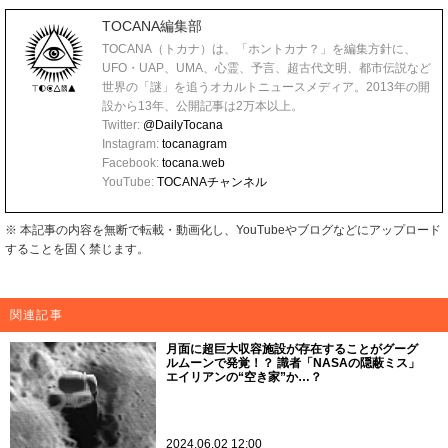
TOCANA編集部
TOCANA（トカナ）は、「ホントカナ？」を編集方針に、
UFO・UAP、UMA、心霊、予言、超古代文明、都市伝説など
世界の「謎」を追うオカルトニュースメディア。2013年の開
設から13年、公開記事は2万本以上。
Twitter:
@DailyTocana
Instagram:
tocanagram
Facebook:
tocana.web
YouTube:
TOCANAチャンネル
※ 本記事の内容を無断で転載・動画化し、YouTubeやブログなどにアップロード
することを固く禁じます。
関連記事
月面に超巨大収容施設が存在することがグーグ
ルムーンで発覚！？ 識者「NASAの隠蔽ミス」
エイリアンの“空き家”か…？
2024.06.02 12:00