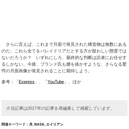
さらに言えば、これまで月面で発見された構造物は無数にある
のだ。これら全てをパレイドリアだとする方が疑わしい態度では
ないだろうか？ いずれにしろ、最終的な判断は読者にお任せす
るしかない。今後、ブランド氏も腰を抜かすような、さらなる驚
愕の月面画像が発見されることに期待しよう。
参考：「
Express
」、「
YouTube
」、ほか
※当記事は2017年の記事を再編集して掲載しています。
関連キーワード：
月
,
NASA
,
エイリアン