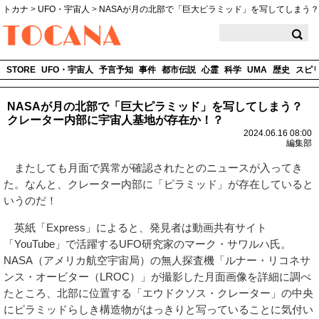
トカナ
>
UFO・宇宙人
>
NASAが月の北部で「巨大ピラミッド」を写してしまう？
TOCANA
STORE
UFO・宇宙人
予言予知
事件
都市伝説
心霊
科学
UMA
歴史
スピ
NASAが月の北部で「巨大ピラミッド」を写してしまう？
クレーター内部に宇宙人基地が存在か！？
2024.06.16 08:00
編集部
またしても月面で異常が確認されたとのニュースが入ってき
た。なんと、クレーター内部に「ピラミッド」が存在していると
いうのだ！
英紙「Express」によると、発見者は動画共有サイト
「YouTube」で活躍するUFO研究家のマーク・サワルハ氏。
NASA（アメリカ航空宇宙局）の無人探査機「ルナー・リコネサ
ンス・オービター（LROC）」が撮影した月面画像を詳細に調べ
たところ、北部に位置する「エウドクソス・クレーター」の中央
にピラミッドらしき構造物がはっきりと写っていることに気付い