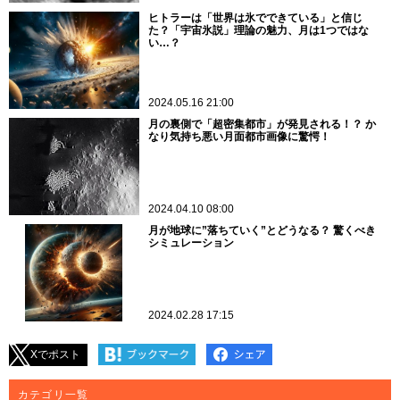
ヒトラーは「世界は氷でできている」と信じ
た？「宇宙氷説」理論の魅力、月は1つではな
い…？
2024.05.16 21:00
月の裏側で「超密集都市」が発見される！？ か
なり気持ち悪い月面都市画像に驚愕！
2024.04.10 08:00
月が地球に”落ちていく”とどうなる？ 驚くべき
シミュレーション
2024.02.28 17:15
Xでポスト
カテゴリ一覧