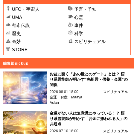
UFO・宇宙人
予言・予知
UMA
心霊
都市伝説
事件
歴史
科学
奇妙
スピリチュアル
STORE
編集部pickup
お盆に開く「あの世とのゲート」とは？ 悟
り系霊能師が明かす“先祖霊・供養・金運”の
関係
2026.08.01 18:00
スピリチュアル
金運
お盆
Maaya
Aslan
金運がない人は無意識にやっている！？ 悟
り系霊能師が明かす「お金に嫌われる人」の
共通点
2026.07.10 18:00
スピリチュアル