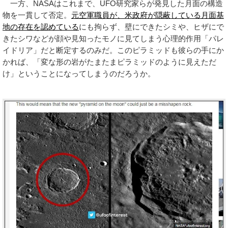
一方、NASAはこれまで、UFO研究家らが発見した月面の構造
物を一貫して否定。
元空軍職員が、米政府が隠蔽している月面基
地の存在を認めている
にも拘らず、壁にできたシミや、ヒザにで
きたシワなどが顔や見知ったモノに見てしまう心理的作用「パレ
イドリア」だと断定するのみだ。このピラミッドも彼らの手にか
かれば、「変な形の岩がたまたまピラミッドのように見えただ
け」ということになってしまうのだろうか。