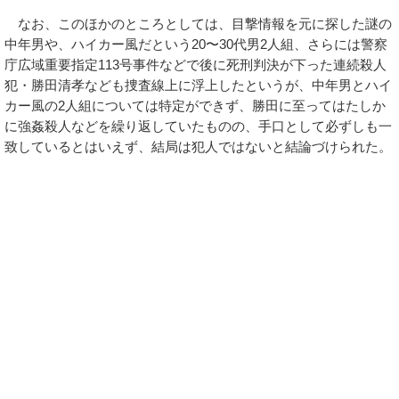
なお、このほかのところとしては、目撃情報を元に探した謎の
中年男や、ハイカー風だという20〜30代男2人組、さらには警察
庁広域重要指定113号事件などで後に死刑判決が下った連続殺人
犯・勝田清孝なども捜査線上に浮上したというが、中年男とハイ
カー風の2人組については特定ができず、勝田に至ってはたしか
に強姦殺人などを繰り返していたものの、手口として必ずしも一
致しているとはいえず、結局は犯人ではないと結論づけられた。