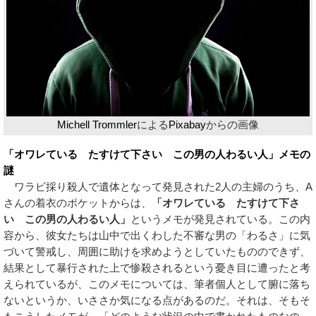
Michell Trommler
による
Pixabay
からの画像
「オワレている たすけて下さい この男の人わるい人」メモの
謎
ワラビ採り殺人で遺体となって発見された2人の主婦のうち、A
さんの着衣のポケットからは、
「オワレている たすけて下さ
い この男の人わるい人」
というメモが発見されている。この内
容から、彼女たちは山中で出くわした不審な男の「わるさ」に気
づいて警戒し、周囲に助けを求めようとしていたもののできず、
結果として暴行された上で惨殺されるという憂き目に遭ったと考
えられているが、このメモについては、筆者個人として腑に落ち
ないというか、いささか気になる点があるのだ。それは、そもそ