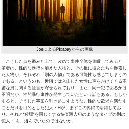
Joe
による
Pixabay
からの画像
こうした点を鑑みた上で、改めて事件全体を俯瞰してみると、
筆者は、性的な暴行を加えた人物と、その後に彼女たちを惨殺し
た人物が、それぞれ「別の人物」である可能性も感じてしまうの
である。というのも、近隣では入山した女性に声をかけてくる不
審な男に関する証言が寄せられており、また、同一犯であるかは
不明だが、性的暴行事件が発生していたという話もある。もしか
すると、そうした事案を引き起こすような、性的な欲求を満たす
ことだけを目的とした犯人・Hが、まずこの界隈で暗躍してお
り、それと“狩場”を同じくする快楽殺人犯のようなタイプの別の
犯人・Iも、潜んでいたのではないか。