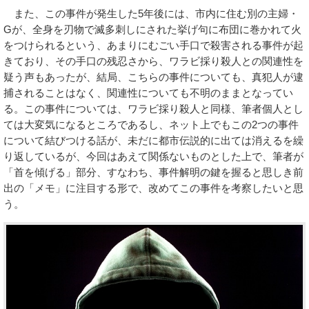
また、この事件が発生した5年後には、市内に住む別の主婦・
Gが、全身を刃物で滅多刺しにされた挙げ句に布団に巻かれて火
をつけられるという、あまりにむごい手口で殺害される事件が起
きており、その手口の残忍さから、ワラビ採り殺人との関連性を
疑う声もあったが、結局、こちらの事件についても、真犯人が逮
捕されることはなく、関連性についても不明のままとなってい
る。この事件については、ワラビ採り殺人と同様、筆者個人とし
ては大変気になるところであるし、ネット上でもこの2つの事件
について結びつける話が、未だに都市伝説的に出ては消えるを繰
り返しているが、今回はあえて関係ないものとした上で、筆者が
「首を傾げる」部分、すなわち、事件解明の鍵を握ると思しき前
出の「メモ」に注目する形で、改めてこの事件を考察したいと思
う。