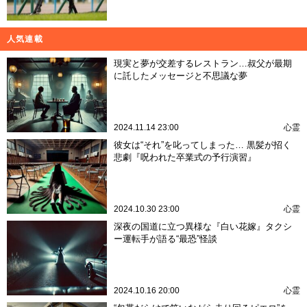
人気連載
現実と夢が交差するレストラン…叔父が最期
に託したメッセージと不思議な夢
2024.11.14 23:00
心霊
彼女は“それ”を叱ってしまった… 黒髪が招く
悲劇『呪われた卒業式の予行演習』
2024.10.30 23:00
心霊
深夜の国道に立つ異様な『白い花嫁』タクシ
ー運転手が語る“最恐”怪談
2024.10.16 20:00
心霊