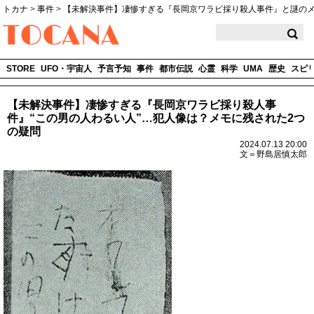
トカナ
>
事件
>
【未解決事件】凄惨すぎる『長岡京ワラビ採り殺人事件』と謎の
TOCANA
STORE
UFO・宇宙人
予言予知
事件
都市伝説
心霊
科学
UMA
歴史
スピ
【未解決事件】凄惨すぎる『長岡京ワラビ採り殺人事
件』“この男の人わるい人”…犯人像は？メモに残された2つ
の疑問
2024.07.13 20:00
文＝野島居慎太郎