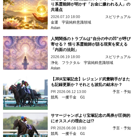
り系霊能師が明かす「お金に嫌われる人」の
共通点
2026.07.10 18:00
スピリチュアル
金運
宇宙純粋意識領域
Aslan
人間関係のトラブルは“自分の中の凹”が呼び
寄せる？ 悟り系霊能師が語る現実を変える
「内面の法則」
2026.06.19 18:00
スピリチュアル
浄化
フラクタル
宇宙純粋意識領域
Aslan
【JRA宝塚記念】レジェンド武豊騎手がまた
も記録更新か？それとも波乱の結末か？
PR
2026.06.12 13:00
予言・予知
競馬
一攫千金
G1
サマージャンボより宝塚記念の馬券が圧倒的
にオススメの理由とは!?
PR
2026.06.08 13:00
予言・予知
競馬
一攫千金
G1