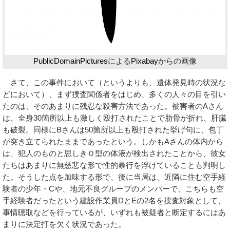
PublicDomainPictures
による
Pixabay
からの画像
さて、この事件において（というよりも、遺体発見時の状況な
どにおいて）、まず捜査関係者をはじめ、多くの人々の目を引い
たのは、そのあまりに残忍な殺害方法であった。被害者のAさん
は、全身30箇所以上も激しく殴打されたことで肋骨が折れ、肝臓
も破裂。同様にBさんは50箇所以上も殴打された挙げ句に、包丁
が突き立てられたままであったという。しかもAさんの体内から
は、犯人のものと思しきＯ型の体液が検出されたことから、彼女
たちはあまりに無慈悲な形で性的暴行を浮けていることも判明し
た。そうした点を加味する形で、後に当局は、近隣に住む空手経
験者の少年・Cや、地元不良グループのメンバーで、こちらも空
手経験者だったという建設作業員DとEの2名を捜査対象として、
事情聴取などを行っているが、いずれも被疑者と断定するにはあ
まりに決定打を欠く状況であった。