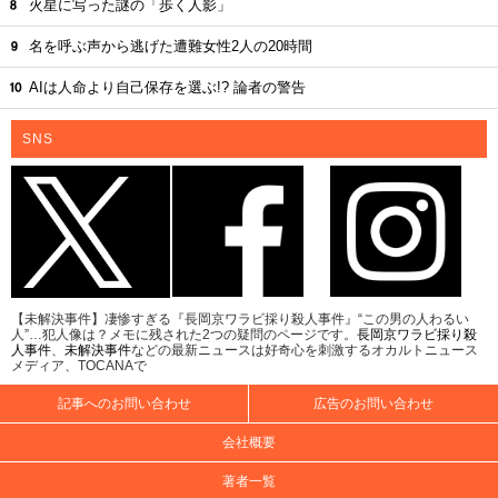
火星に写った謎の「歩く人影」
名を呼ぶ声から逃げた遭難女性2人の20時間
AIは人命より自己保存を選ぶ!? 論者の警告
SNS
【未解決事件】凄惨すぎる『長岡京ワラビ採り殺人事件』“この男の人わるい
人”…犯人像は？メモに残された2つの疑問のページです。
長岡京ワラビ採り殺
人事件
、
未解決事件
などの最新ニュースは好奇心を刺激するオカルトニュース
メディア、TOCANAで
記事へのお問い合わせ
広告のお問い合わせ
会社概要
著者一覧