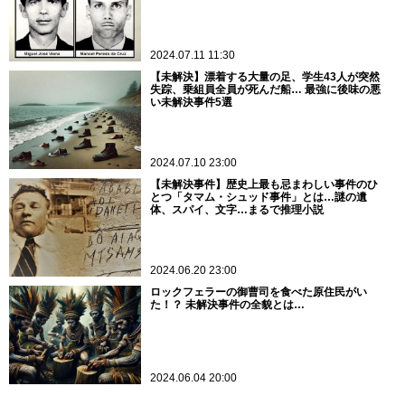
2024.07.11 11:30
【未解決】漂着する大量の足、学生43人が突然
失踪、乗組員全員が死んだ船… 最強に後味の悪
い未解決事件5選
2024.07.10 23:00
【未解決事件】歴史上最も忌まわしい事件のひ
とつ「タマム・シュッド事件」とは…謎の遺
体、スパイ、文字…まるで推理小説
2024.06.20 23:00
ロックフェラーの御曹司を食べた原住民がい
た！？ 未解決事件の全貌とは…
2024.06.04 20:00