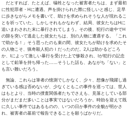
だとすれば、たとえば、犠牲となった被害者たちは、まず最初
に性犯罪者・Hに遭遇。声を掛けられた際に怪しいと感じ、足早
に歩きながらメモを書いて、助けを求められそうな人が現れるこ
とを祈っていた。しかしそれもかなわず、結局、彼女たちはHに
追いまわされた末に暴行されてしまう。その後、犯行の途中でH
の隙を突いて逃走した彼女たちは、別の人物に遭遇する。「これ
で助かる！」そう思ったのも束の間、彼女たちが助けを求めたそ
の人物こそ、猟奇殺人犯のＩだったのだ。2人は助かるどころ
か、Iによって激しい暴行を受けた上で惨殺され、Iが犯行の記念
として鉛筆を持ち帰った……そうした話も、あながち「ない」と
も言い難いだろう。
無論、これらは筆者の憶測でしかなく、少々、想像が飛躍し過
ぎている感は否めないが、少なくともこの事件を巡っては、世人
はもとより、当時の捜査関係者たちでさえも、見落としている部
分がまだまだ多いことは事実ではないだろうか。時効を迎えて既
に久しい事件ではあるものの、いつの日か事件の全貌が明かさ
れ、被害者の墓前で報告できることを願うばかりだ。