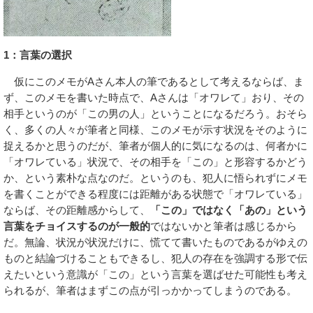
1：言葉の選択
仮にこのメモがAさん本人の筆であるとして考えるならば、ま
ず、このメモを書いた時点で、Aさんは「オワレて」おり、その
相手というのが「この男の人」ということになるだろう。おそら
く、多くの人々が筆者と同様、このメモが示す状況をそのように
捉えるかと思うのだが、筆者が個人的に気になるのは、何者かに
「オワレている」状況で、その相手を「この」と形容するかどう
か、という素朴な点なのだ。というのも、犯人に悟られずにメモ
を書くことができる程度には距離がある状態で「オワレている」
ならば、その距離感からして、
「この」ではなく「あの」という
言葉をチョイスするのが一般的
ではないかと筆者は感じるから
だ。無論、状況が状況だけに、慌てて書いたものであるがゆえの
ものと結論づけることもできるし、犯人の存在を強調する形で伝
えたいという意識が「この」という言葉を選ばせた可能性も考え
られるが、筆者はまずこの点が引っかかってしまうのである。