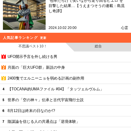
“包帯だらけで笑いながら走り回るピエロ”を
目撃した結果…【うえまつそうの連載：島流
し奇譚】
2024.10.02 20:00
心霊
人気記事ランキング
更新
不思議ベスト10！
総合
UFO開示予言を外し続ける男
月面の「巨大UFO群」新説の中身
2400隻でエルニーニョを弱める計画の副作用
【TOCANA的UMAファイル #04】「タッツェルヴルム」
世界の「空の神々」伝承と古代宇宙飛行士説
8月12日は終末の日なのか!?
陰謀論を信じる人の共通点は「逆境体験」