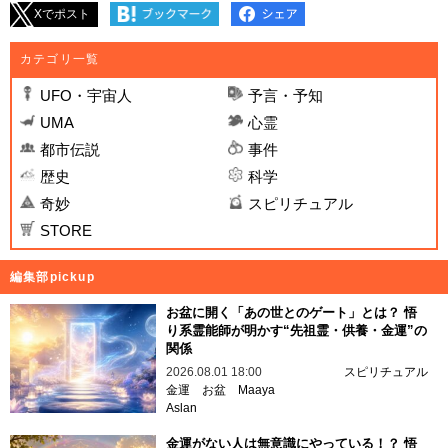
Xでポスト
カテゴリ一覧
UFO・宇宙人
予言・予知
UMA
心霊
都市伝説
事件
歴史
科学
奇妙
スピリチュアル
STORE
編集部pickup
お盆に開く「あの世とのゲート」とは？ 悟
り系霊能師が明かす“先祖霊・供養・金運”の
関係
2026.08.01 18:00
スピリチュアル
金運
お盆
Maaya
Aslan
金運がない人は無意識にやっている！？ 悟