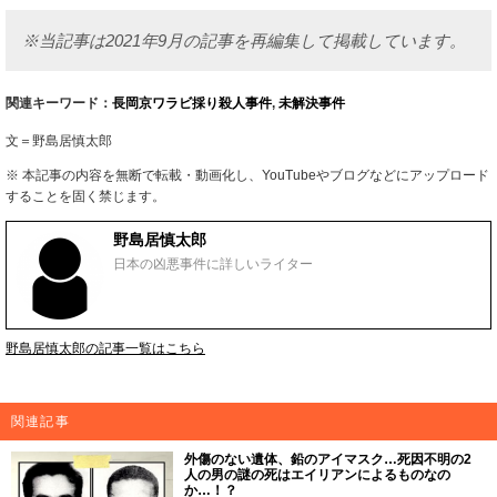
※当記事は2021年9月の記事を再編集して掲載しています。
関連キーワード：
長岡京ワラビ採り殺人事件
,
未解決事件
文＝野島居慎太郎
※ 本記事の内容を無断で転載・動画化し、YouTubeやブログなどにアップロード
することを固く禁じます。
野島居慎太郎
日本の凶悪事件に詳しいライター
野島居慎太郎の記事一覧はこちら
関連記事
外傷のない遺体、鉛のアイマスク…死因不明の2
人の男の謎の死はエイリアンによるものなの
か…！？