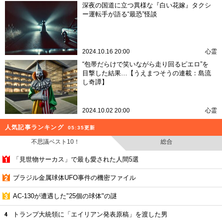
深夜の国道に立つ異様な『白い花嫁』タクシ
ー運転手が語る“最恐”怪談
2024.10.16 20:00
心霊
“包帯だらけで笑いながら走り回るピエロ”を
目撃した結果…【うえまつそうの連載：島流
し奇譚】
2024.10.02 20:00
心霊
人気記事ランキング
05:35更新
不思議ベスト10！
総合
「見世物サーカス」で最も愛された人間5選
ブラジル金属球体UFO事件の機密ファイル
AC-130が遭遇した"25個の球体"の謎
トランプ大統領に「エイリアン発表原稿」を渡した男