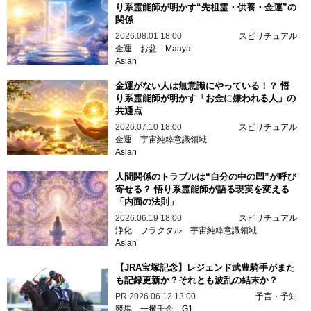
り系霊能師が明かす“先祖霊・供養・金運”の
関係
2026.08.01 18:00
スピリチュアル
金運
お盆
Maaya
Aslan
金運がない人は無意識にやっている！？ 悟
り系霊能師が明かす「お金に嫌われる人」の
共通点
2026.07.10 18:00
スピリチュアル
金運
宇宙純粋意識領域
Aslan
人間関係のトラブルは“自分の中の凹”が呼び
寄せる？ 悟り系霊能師が語る現実を変える
「内面の法則」
2026.06.19 18:00
スピリチュアル
浄化
フラクタル
宇宙純粋意識領域
Aslan
【JRA宝塚記念】レジェンド武豊騎手がまた
も記録更新か？それとも波乱の結末か？
PR
2026.06.12 13:00
予言・予知
競馬
一攫千金
G1