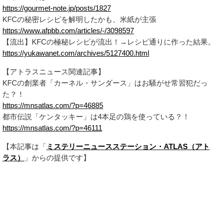
https://gourmet-note.jp/posts/1827
KFCの秘密レシピを解明したかも、米紙が主張
https://www.afpbb.com/articles/-/3098597
【流出】KFCの極秘レシピが流出！→レシピ通りに作った結果。
https://yukawanet.com/archives/5127400.html
【アトラスニュース関連記事】
KFCの創業者「カーネル・サンダース」はお騒がせ常習犯だっ
た？！
https://mnsatlas.com/?p=46885
都市伝説「ケンタッキー」は4本足の鶏を使っている？！
https://mnsatlas.com/?p=46111
【本記事は「
ミステリーニュースステーション・ATLAS（アト
ラス）
」からの提供です】