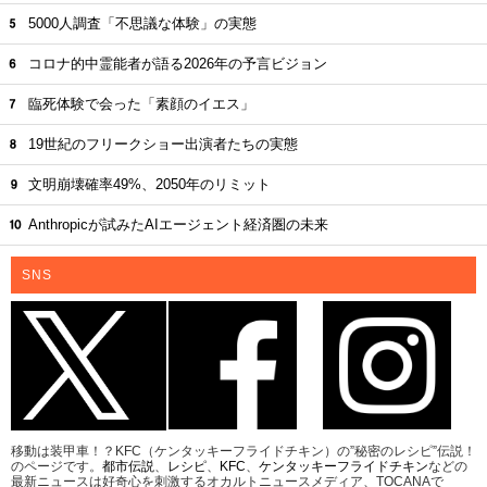
5000人調査「不思議な体験」の実態
コロナ的中霊能者が語る2026年の予言ビジョン
臨死体験で会った「素顔のイエス」
19世紀のフリークショー出演者たちの実態
文明崩壊確率49%、2050年のリミット
Anthropicが試みたAIエージェント経済圏の未来
SNS
移動は装甲車！？KFC（ケンタッキーフライドチキン）の”秘密のレシピ”伝説！
のページです。
都市伝説
、
レシピ
、
KFC
、
ケンタッキーフライドチキン
などの
最新ニュースは好奇心を刺激するオカルトニュースメディア、TOCANAで