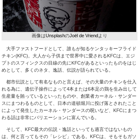
画像は
Unsplash
の
Joël de Vriend
より
大手ファストフードとして、誰もが知るケンタッキーフライド
チキン(KFC)。大人から子供まで世界中に愛されるKFCは、エジ
プトのスフィンクスの目線の先にKFCがあるといったものをはじ
めとして、多くのネタ、逸話、伝説が語られている。
都市伝説として有名なものと言えば、その大量のチキンを仕入
れる為に、遺伝子操作によって4本または6本足の鶏を生み出して
生産量を賄っているといったものや、創業者カーネル・サンダー
スにまつわるものとして、日本の道頓堀川に投げ落とされたこと
によって発生したカーネル・サンダースの呪いなど、KFCにまつ
わる話は非常にバリエーションに富んでいる。
そして、KFC最大の伝説・逸話といっても過言ではないもの
は、何と言ってもその「レシピ」である。KFCは、そもそもガソ