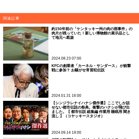
関連記事
約150年前の「ケンタッキー州の肉の雨事件」の
肉片が残っていた！新しい博物館の展示品とし
て地元へ凱旋
2024.08.23 07:00
KFCの創業者「カーネル・サンダース」 が銃撃
戦に参加？ お騒がせ常習犯伝説
2024.01.31 16:00
【シンジラレナイハナシ傑作選】ここでしか話
せない都市伝説の祭典。衝撃のハナシが飛び出
ました。【 都市伝説 総集編 作業用 睡眠用 聞き
流し 】（コヤッキースタジオ）
2024.09.14 19:00