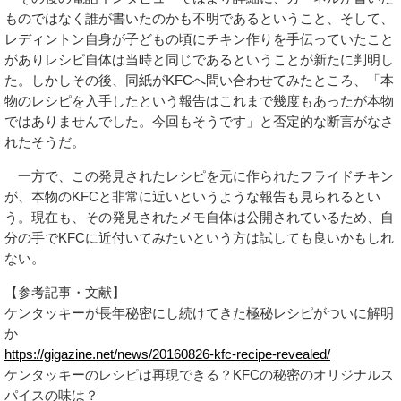
ものではなく誰が書いたのかも不明であるということ、そして、
レディントン自身が子どもの頃にチキン作りを手伝っていたこと
がありレシピ自体は当時と同じであるということが新たに判明し
た。しかしその後、同紙がKFCへ問い合わせてみたところ、「本
物のレシピを入手したという報告はこれまで幾度もあったが本物
ではありませんでした。今回もそうです」と否定的な断言がなさ
れたそうだ。
一方で、この発見されたレシピを元に作られたフライドチキン
が、本物のKFCと非常に近いというような報告も見られるとい
う。現在も、その発見されたメモ自体は公開されているため、自
分の手でKFCに近付いてみたいという方は試しても良いかもしれ
ない。
【参考記事・文献】
ケンタッキーが長年秘密にし続けてきた極秘レシピがついに解明
か
https://gigazine.net/news/20160826-kfc-recipe-revealed/
ケンタッキーのレシピは再現できる？KFCの秘密のオリジナルス
パイスの味は？