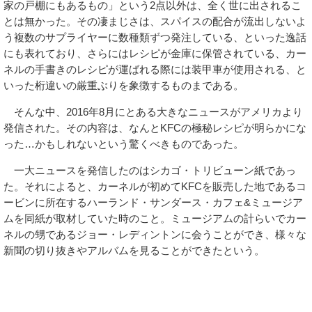
家の戸棚にもあるもの」という2点以外は、全く世に出されるこ
とは無かった。その凄まじさは、スパイスの配合が流出しないよ
う複数のサプライヤーに数種類ずつ発注している、といった逸話
にも表れており、さらにはレシピが金庫に保管されている、カー
ネルの手書きのレシピが運ばれる際には装甲車が使用される、と
いった桁違いの厳重ぶりを象徴するものまである。
そんな中、2016年8月にとある大きなニュースがアメリカより
発信された。その内容は、なんとKFCの極秘レシピが明らかにな
った…かもしれないという驚くべきものであった。
一大ニュースを発信したのはシカゴ・トリビューン紙であっ
た。それによると、カーネルが初めてKFCを販売した地であるコ
ービンに所在するハーランド・サンダース・カフェ&ミュージア
ムを同紙が取材していた時のこと。ミュージアムの計らいでカー
ネルの甥であるジョー・レディントンに会うことができ、様々な
新聞の切り抜きやアルバムを見ることができたという。