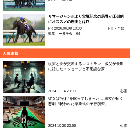
サマージャンボより宝塚記念の馬券が圧倒的
にオススメの理由とは!?
PR
2026.06.08 13:00
予言・予知
競馬
一攫千金
G1
人気連載
現実と夢が交差するレストラン…叔父が最期
に託したメッセージと不思議な夢
2024.11.14 23:00
心霊
彼女は“それ”を叱ってしまった… 黒髪が招く
悲劇『呪われた卒業式の予行演習』
2024.10.30 23:00
心霊