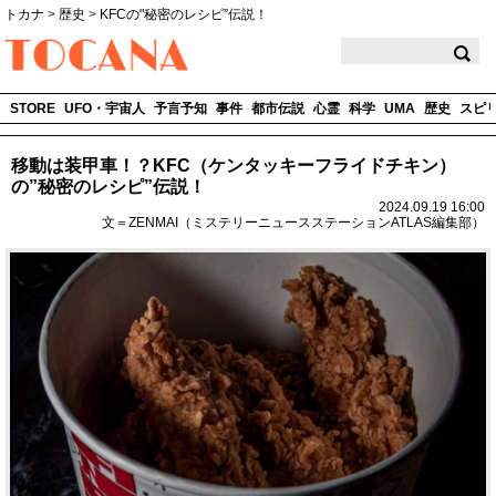
トカナ
>
歴史
>
KFCの"秘密のレシピ”伝説！
TOCANA
STORE
UFO・宇宙人
予言予知
事件
都市伝説
心霊
科学
UMA
歴史
スピ
移動は装甲車！？KFC（ケンタッキーフライドチキン）
の”秘密のレシピ”伝説！
2024.09.19 16:00
文＝ZENMAI（ミステリーニュースステーションATLAS編集部）