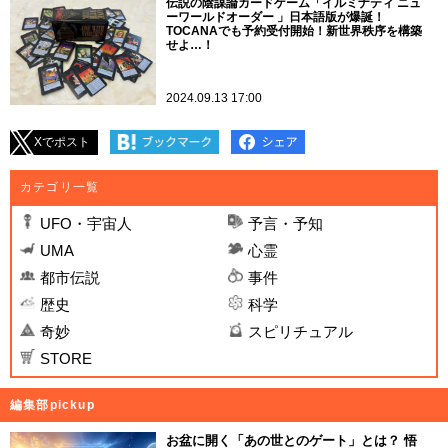
伝説の陰謀論カードゲーム「イルミナティ ニュ
ーワールドオーダー 」日本語版が爆誕！
TOCANAでも予約受付開始！新世界秩序を構築
せよ…！
2024.09.13 17:00
Xでポスト
カテゴリ一覧
UFO・宇宙人
予言・予知
UMA
心霊
都市伝説
事件
歴史
科学
奇妙
スピリチュアル
STORE
編集部pickup
お盆に開く「あの世とのゲート」とは？ 悟