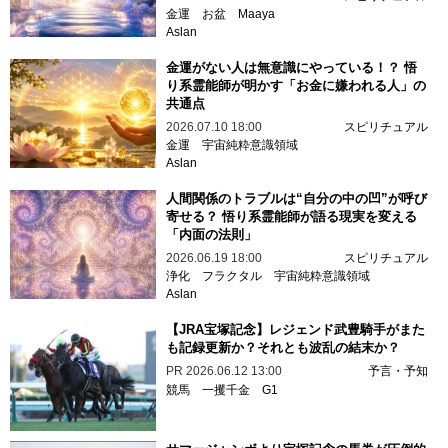
金運
お盆
Maaya
Aslan
金運がない人は無意識にやっている！？ 悟
り系霊能師が明かす「お金に嫌われる人」の
共通点
2026.07.10 18:00
スピリチュアル
金運
宇宙純粋意識領域
Aslan
人間関係のトラブルは“自分の中の凹”が呼び
寄せる？ 悟り系霊能師が語る現実を変える
「内面の法則」
2026.06.19 18:00
スピリチュアル
浄化
フラクタル
宇宙純粋意識領域
Aslan
【JRA宝塚記念】レジェンド武豊騎手がまた
も記録更新か？それとも波乱の結末か？
PR
2026.06.12 13:00
予言・予知
競馬
一攫千金
G1