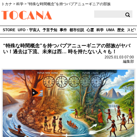
トカナ
>
科学
>
“特殊な時間概念”を持つパプアニューギニアの部族
TOCANA
STORE
UFO・宇宙人
予言予知
事件
都市伝説
心霊
科学
UMA
歴史
スピ
“特殊な時間概念”を持つパプアニューギニアの部族がヤバ
い！過去は下流、未来は西… 時を持たない人々も！
2025.01.03 07:00
編集部