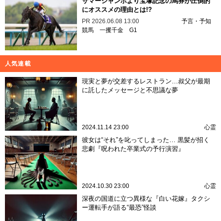
サマージャンボより宝塚記念の馬券が圧倒的
にオススメの理由とは!?
PR
2026.06.08 13:00
予言・予知
競馬
一攫千金
G1
人気連載
現実と夢が交差するレストラン…叔父が最期
に託したメッセージと不思議な夢
2024.11.14 23:00
心霊
彼女は“それ”を叱ってしまった… 黒髪が招く
悲劇『呪われた卒業式の予行演習』
2024.10.30 23:00
心霊
深夜の国道に立つ異様な『白い花嫁』タクシ
ー運転手が語る“最恐”怪談