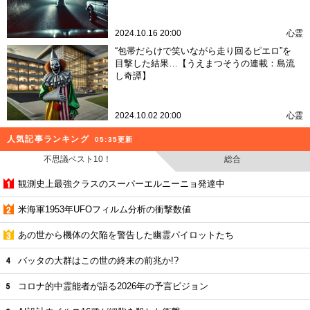
2024.10.16 20:00
心霊
“包帯だらけで笑いながら走り回るピエロ”を
目撃した結果…【うえまつそうの連載：島流
し奇譚】
2024.10.02 20:00
心霊
人気記事ランキング
05:35更新
不思議ベスト10！
総合
観測史上最強クラスのスーパーエルニーニョ発達中
米海軍1953年UFOフィルム分析の衝撃数値
あの世から機体の欠陥を警告した幽霊パイロットたち
バッタの大群はこの世の終末の前兆か!?
コロナ的中霊能者が語る2026年の予言ビジョン