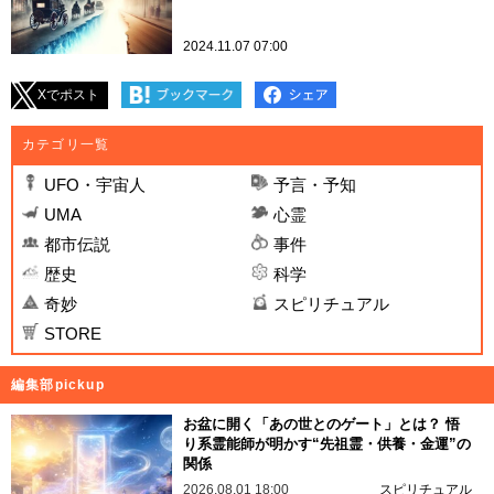
2024.11.07 07:00
Xでポスト
カテゴリ一覧
UFO・宇宙人
予言・予知
UMA
心霊
都市伝説
事件
歴史
科学
奇妙
スピリチュアル
STORE
編集部pickup
お盆に開く「あの世とのゲート」とは？ 悟
り系霊能師が明かす“先祖霊・供養・金運”の
関係
2026.08.01 18:00
スピリチュアル