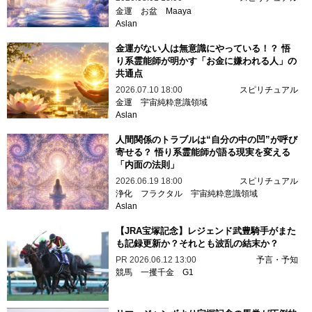
金運
お盆
Maaya
Aslan
金運がない人は無意識にやっている！？ 悟
り系霊能師が明かす「お金に嫌われる人」の
共通点
2026.07.10 18:00
スピリチュアル
金運
宇宙純粋意識領域
Aslan
人間関係のトラブルは“自分の中の凹”が呼び
寄せる？ 悟り系霊能師が語る現実を変える
「内面の法則」
2026.06.19 18:00
スピリチュアル
浄化
フラクタル
宇宙純粋意識領域
Aslan
【JRA宝塚記念】レジェンド武豊騎手がまた
も記録更新か？それとも波乱の結末か？
PR
2026.06.12 13:00
予言・予知
競馬
一攫千金
G1