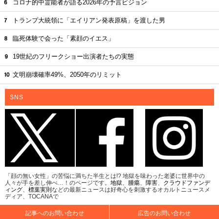
コロナ的中霊能者が語る2026年の予言ビジョン
トランプ大統領に「エイリアン発表原稿」を渡した男
臨死体験で会った「素顔のイエス」
19世紀のフリークショー出演者たちの実態
文明崩壊確率49%、2050年のリミット
SNS
「顔の無い女性」の苦悩に満ちた半生とは!? 地獄を味わった老婆に世界中の
人々が手を差し伸べ…！のページです。
地獄
、
腫瘍
、
障害
、
クラウドファンデ
ィング
、
標葉実則
などの最新ニュースは好奇心を刺激するオカルトニュースメ
ディア、TOCANAで
記事へのお問い合わせ
広告のお問い合わせ