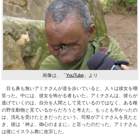
画像は、「
YouTube
」より
目も鼻も無いアミナさんが道を歩いていると、人々は彼女を嘲
笑った。中には、彼女を怖がる者もいた。アミナさんは、彼らが
逃げていくのは、自分を人間として見ているのではなく、ある種
の野生動物と見ているからだろうと考えた。もっとも辛かったの
は、洗礼を受けたときだったという。司祭がアミナさんを見たと
き、彼は「神よ、御心のままに」と言ったのだった。アミナさん
は後にイスラム教に改宗した。