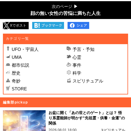
次のページ
顔の無い女性の苦悩に満ちた人生
Xでポスト
カテゴリ一覧
UFO・宇宙人
予言・予知
UMA
心霊
都市伝説
事件
歴史
科学
奇妙
スピリチュアル
STORE
編集部pickup
お盆に開く「あの世とのゲート」とは？ 悟
り系霊能師が明かす“先祖霊・供養・金運”の
関係
2026.08.01 18:00
スピリチュアル