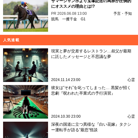
サマージャンボより宝塚記念の馬券が圧倒的
にオススメの理由とは!?
PR
2026.06.08 13:00
予言・予知
競馬
一攫千金
G1
人気連載
現実と夢が交差するレストラン…叔父が最期
に託したメッセージと不思議な夢
2024.11.14 23:00
心霊
彼女は“それ”を叱ってしまった… 黒髪が招く
悲劇『呪われた卒業式の予行演習』
2024.10.30 23:00
心霊
深夜の国道に立つ異様な『白い花嫁』タクシ
ー運転手が語る“最恐”怪談