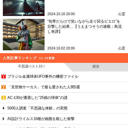
2024.10.16 20:00
心霊
“包帯だらけで笑いながら走り回るピエロ”を
目撃した結果…【うえまつそうの連載：島流
し奇譚】
2024.10.02 20:00
心霊
人気記事ランキング
11:35更新
不思議ベスト10！
総合
ブラジル金属球体UFO事件の機密ファイル
「見世物サーカス」で最も愛された人間5選
AC-130が遭遇した"25個の球体"の謎
5000人調査「不思議な体験」の実態
AI設計ウイルス16種が細胞を殺した衝撃