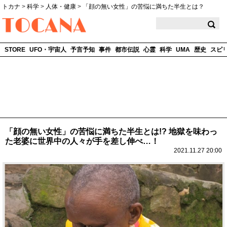
トカナ
>
科学
>
人体・健康
>
「顔の無い女性」の苦悩に満ちた半生とは？
TOCANA
STORE
UFO・宇宙人
予言予知
事件
都市伝説
心霊
科学
UMA
歴史
スピ
「顔の無い女性」の苦悩に満ちた半生とは!? 地獄を味わっ
た老婆に世界中の人々が手を差し伸べ…！
2021.11.27 20:00