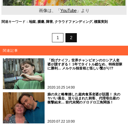
画像は、「
YouTube
」より
関連キーワード：
地獄
,
腫瘍
,
障害
,
クラウドファンディング
,
標葉実則
1
2
関連記事
「投げナイフ」世界チャンピオンのロシア人老
婆が謎すぎる！ 1年でタイトル総なめ、特殊部隊
に勝利… メルケル独首相と怪しい繋がり!?
2020.10.25 14:00
娘の夫と略奪婚した超肉食系老婆が話題！ 夫の
ヤバい過去、送り込まれた刺客、代理母出産の
衝撃結末… 前代未聞のドロドロ三角関係！
2020.07.22 10:00