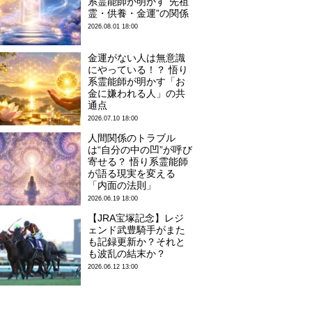
系霊能師が明かす“先祖
霊・供養・金運”の関係
2026.08.01 18:00
金運がない人は無意識
にやっている！？ 悟り
系霊能師が明かす「お
金に嫌われる人」の共
通点
2026.07.10 18:00
人間関係のトラブル
は“自分の中の凹”が呼び
寄せる？ 悟り系霊能師
が語る現実を変える
「内面の法則」
2026.06.19 18:00
【JRA宝塚記念】レジ
ェンド武豊騎手がまた
も記録更新か？それと
も波乱の結末か？
2026.06.12 13:00