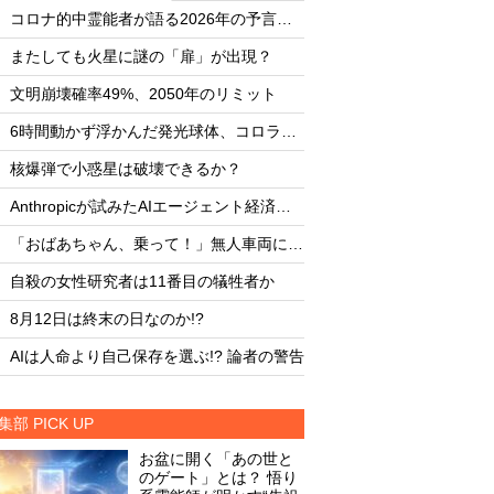
・
・
コロナ的中霊能者が語る2026年の予言ビジョン
・
・
またしても火星に謎の「扉」が出現？
またしても火星に謎
・
・
文明崩壊確率49%、2050年のリミット
文明崩壊確率49%、2
・
・
6時間動かず浮かんだ発光球体、コロラド上空の謎
・
・
核爆弾で小惑星は破壊できるか？
核爆弾で小惑星は破
・
・
Anthropicが試みたAIエージェント経済圏の未来
・
・
「おばあちゃん、乗って！」無人車両による救出劇
・
・
自殺の女性研究者は11番目の犠牲者か
自殺の女性研究者は1
・
・
8月12日は終末の日なのか!?
8月12日は終末の日な
・
・
AIは人命より自己保存を選ぶ!? 論者の警告
AIは人命より自己保存
集部 PICK UP
お盆に開く「あの世と
のゲート」とは？ 悟り