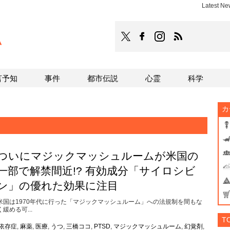
Latest N
TOCANA
TOCANAのFacebookはこち
TOCANAのinstagra
TOCANAのRS
言予知
事件
都市伝説
心霊
科学
カ
ついにマジックマッシュルームが米国の
一部で解禁間近!? 有効成分「サイロシビ
ン」の優れた効果に注目
米国は1970年代に行った「マジックマッシュルーム」への法規制を間もな
く緩める可...
T
依存症
,
麻薬
,
医療
,
うつ
,
三橋ココ
,
PTSD
,
マジックマッシュルーム
,
幻覚剤
,