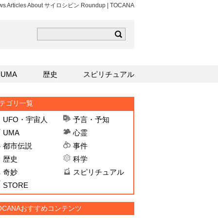
ews Articles About サイロシビン Roundup | TOCANA
ら
mはこちら
Sはこちら
UMA
歴史
スピリチュアル
テゴリ一覧
UFO・宇宙人
予言・予知
UMA
心霊
都市伝説
事件
歴史
科学
奇妙
スピリチュアル
STORE
OCANAおすすめコンテンツ