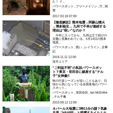
た！ イ...
パワースポット
フリーメイソン
穴
洞
窟
2017.03.16 07:00
【徹底解説】熊本地震→阿蘇山噴火
→博多陥没… 九州で不幸が連続する
理由は“呪い”なのか？
今年に入ってから、九州は立て続けの
災難に見舞われている。4月14日の熊本
地震...
パワースポット
呪い
レイライン
古事
記
2016.11.11 12:00
深月ユリア
“ご利益不明”の私設パワースポッ
ト？東京・世田谷に鎮座する“テル
子”女神像!!
秋の行楽シーズンが近いこともあり、日
頃から気になっている全国各地のパワー
スポット...
パワースポット
世田谷区
Ian McEntire
テル子像
2015.09.12 12:00
ネパール大地震に3時11分の謎？気象
兵器「HAARP」と暗躍するイルミナ