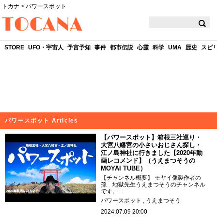
トカナ
>
パワースポット
TOCANA
STORE
UFO・宇宙人
予言予知
事件
都市伝説
心霊
科学
UMA
歴史
スピ
パワースポット Articles
【パワースポット】箱根三社巡り・
大宮八幡宮の小さいおじさん探し・
江ノ島神社に行きました【2020年動
画レコメンド】（うえまつそうの
MOYAI TUBE）
【チャンネル概要】 モヤイ像製作者の
孫 地獄先生うえまつそうのチャンネル
です。...
パワースポット
うえまつそう
2024.07.09 20:00