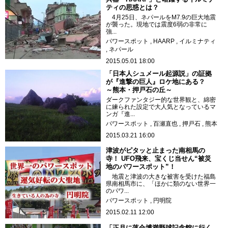
ティの思惑とは？
4月25日、ネパールをM7.9の巨大地震
が襲った。現地では震度6弱の非常に
強...
パワースポット
HAARP
イルミナティ
ネパール
2015.05.01 18:00
「日本人シュメール起源説」の証拠
が『進撃の巨人』ロケ地にある？
～熊本・押戸石の丘～
ダークファンタジー的な世界観と、綿密
に練られた設定で大人気となっているマ
ンガ『進...
パワースポット
百瀬直也
押戸石
熊本
2015.03.21 16:00
津波がピタッと止まった南相馬の
寺！ UFO飛来、宝くじ当せん“被災
地のパワースポット”！
地震と津波の大きな被害を受けた福島
県南相馬市に、「ほかに類のない世界一
のパワ...
パワースポット
円明院
2015.02.11 12:00
「正月に落合博満野球記念館に行く