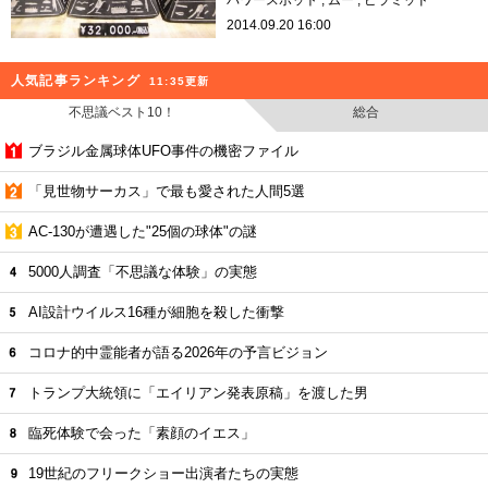
2014.09.20 16:00
人気記事ランキング
11:35更新
不思議ベスト10！
総合
ブラジル金属球体UFO事件の機密ファイル
「見世物サーカス」で最も愛された人間5選
AC-130が遭遇した"25個の球体"の謎
5000人調査「不思議な体験」の実態
AI設計ウイルス16種が細胞を殺した衝撃
コロナ的中霊能者が語る2026年の予言ビジョン
トランプ大統領に「エイリアン発表原稿」を渡した男
臨死体験で会った「素顔のイエス」
19世紀のフリークショー出演者たちの実態