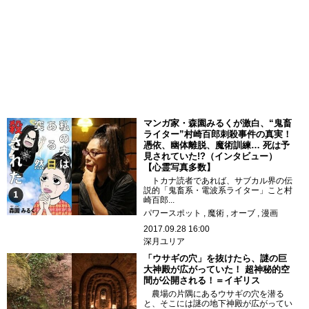
マンガ家・森園みるくが激白、“鬼畜
ライター”村崎百郎刺殺事件の真実！
憑依、幽体離脱、魔術訓練… 死は予
見されていた!?（インタビュー）
【心霊写真多数】
トカナ読者であれば、サブカル界の伝
説的「鬼畜系・電波系ライター」こと村
崎百郎...
パワースポット
魔術
オーブ
漫画
2017.09.28 16:00
深月ユリア
「ウサギの穴」を抜けたら、謎の巨
大神殿が広がっていた！ 超神秘的空
間が公開される！＝イギリス
農場の片隅にあるウサギの穴を潜る
と、そこには謎の地下神殿が広がってい