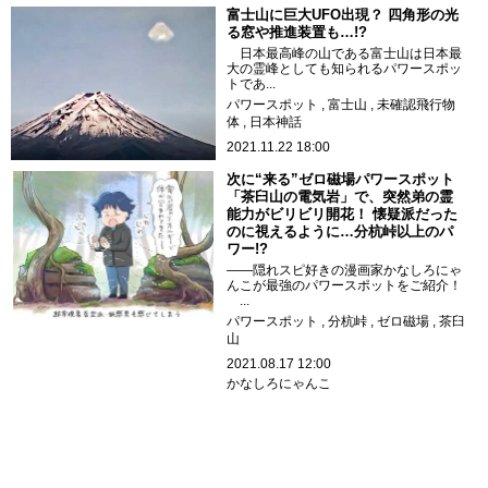
富士山に巨大UFO出現？ 四角形の光
る窓や推進装置も…!?
日本最高峰の山である富士山は日本最
大の霊峰としても知られるパワースポッ
トであ...
パワースポット
富士山
未確認飛行物
体
日本神話
2021.11.22 18:00
次に“来る”ゼロ磁場パワースポット
「茶臼山の電気岩」で、突然弟の霊
能力がビリビリ開花！ 懐疑派だった
のに視えるように…分杭峠以上のパ
ワー!?
――隠れスピ好きの漫画家かなしろにゃ
んこが最強のパワースポットをご紹介！
...
パワースポット
分杭峠
ゼロ磁場
茶臼
山
2021.08.17 12:00
かなしろにゃんこ