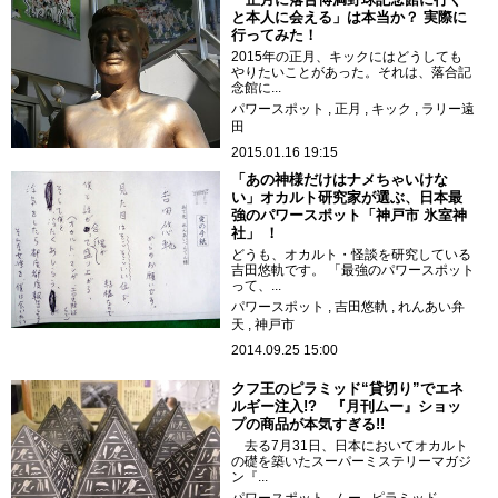
と本人に会える」は本当か？ 実際に
行ってみた！
2015年の正月、キックにはどうしても
やりたいことがあった。それは、落合記
念館に...
パワースポット
正月
キック
ラリー遠
田
2015.01.16 19:15
「あの神様だけはナメちゃいけな
い」オカルト研究家が選ぶ、日本最
強のパワースポット「神戸市 氷室神
社」 ！
どうも、オカルト・怪談を研究している
吉田悠軌です。 「最強のパワースポット
って、...
パワースポット
吉田悠軌
れんあい弁
天
神戸市
2014.09.25 15:00
クフ王のピラミッド“貸切り”でエネ
ルギー注入!? 『月刊ムー』ショッ
プの商品が本気すぎる!!
去る7月31日、日本においてオカルト
の礎を築いたスーパーミステリーマガジ
ン『...
パワースポット
ムー
ピラミッド