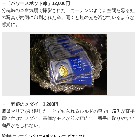
・「パワースポット傘」12,000円
分杭峠の本命気場で撮影された、カーテンのように空間を彩る虹
の写真が内側に印刷された傘。開くと虹の光を浴びているような
感覚に。
・「奇跡のメダイ」1,200円
聖母マリアが出現したことで知られるルルドの泉で山﨑氏が直接
買い付けたメダイ。高価なモノが並ぶ店内で一番手に取りやすい
商品かもしれない。
関連キーワード：
パワースポット
,
ムー
,
ピラミッド