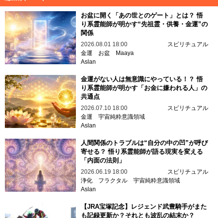
お盆に開く「あの世とのゲート」とは？ 悟
り系霊能師が明かす“先祖霊・供養・金運”の
関係
2026.08.01 18:00
スピリチュアル
金運
お盆
Maaya
Aslan
金運がない人は無意識にやっている！？ 悟
り系霊能師が明かす「お金に嫌われる人」の
共通点
2026.07.10 18:00
スピリチュアル
金運
宇宙純粋意識領域
Aslan
人間関係のトラブルは“自分の中の凹”が呼び
寄せる？ 悟り系霊能師が語る現実を変える
「内面の法則」
2026.06.19 18:00
スピリチュアル
浄化
フラクタル
宇宙純粋意識領域
Aslan
【JRA宝塚記念】レジェンド武豊騎手がまた
も記録更新か？それとも波乱の結末か？