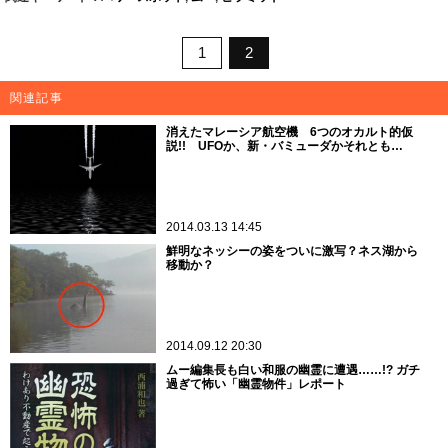
1
2
関連記事
消えたマレーシア航空機 6つのオカルト的仮
説!! UFOか、新・バミューダかそれとも…
2014.03.13 14:45
鮮明なネッシーの姿をついに激写？ネス湖から
移動か？
2014.09.12 20:30
ムー編集長も白い和服の幽霊に遭遇……!? ガチ
過ぎて怖い「幽霊物件」レポート