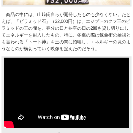
商品の中には、山﨑氏自らが開発したものも少なくない。たと
えば、「ピラミッド石」（32,000円）は、エジプトのクフ王のピ
ラミッドの王の間を、春分の日と冬至の日の2回も貸し切りにし
てエネルギーを封入したもの。特に、冬至の際は錬金術の始祖と
も言われる「トート神」を王の間に招喚し、エネルギーの塊のよ
うなものが横切っていく映像を捉えたのだそう。