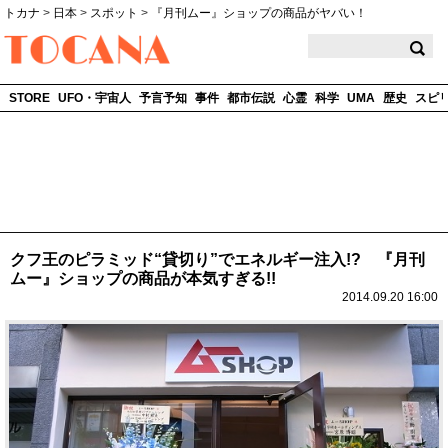
トカナ
>
日本
>
スポット
>
『月刊ムー』ショップの商品がヤバい！
TOCANA
STORE
UFO・宇宙人
予言予知
事件
都市伝説
心霊
科学
UMA
歴史
スピ
クフ王のピラミッド“貸切り”でエネルギー注入!? 『月刊
ムー』ショップの商品が本気すぎる!!
2014.09.20 16:00