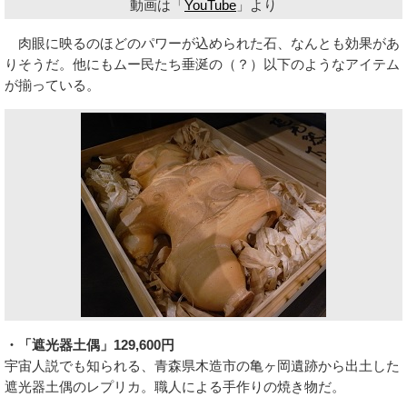
動画は「
YouTube
」より
肉眼に映るのほどのパワーが込められた石、なんとも効果があ
りそうだ。他にもムー民たち垂涎の（？）以下のようなアイテム
が揃っている。
・「遮光器土偶」129,600円
宇宙人説でも知られる、青森県木造市の亀ヶ岡遺跡から出土した
遮光器土偶のレプリカ。職人による手作りの焼き物だ。