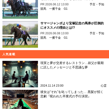
PR
2026.06.12 13:00
予言・予知
競馬
一攫千金
G1
サマージャンボより宝塚記念の馬券が圧倒的
にオススメの理由とは!?
PR
2026.06.08 13:00
予言・予知
競馬
一攫千金
G1
人気連載
現実と夢が交差するレストラン…叔父が最期
に託したメッセージと不思議な夢
2024.11.14 23:00
心霊
彼女は“それ”を叱ってしまった… 黒髪が招く
悲劇『呪われた卒業式の予行演習』