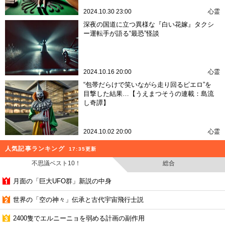
2024.10.30 23:00
心霊
深夜の国道に立つ異様な『白い花嫁』タクシ
ー運転手が語る“最恐”怪談
2024.10.16 20:00
心霊
“包帯だらけで笑いながら走り回るピエロ”を
目撃した結果…【うえまつそうの連載：島流
し奇譚】
2024.10.02 20:00
心霊
人気記事ランキング
17:35更新
不思議ベスト10！
総合
月面の「巨大UFO群」新説の中身
世界の「空の神々」伝承と古代宇宙飛行士説
2400隻でエルニーニョを弱める計画の副作用