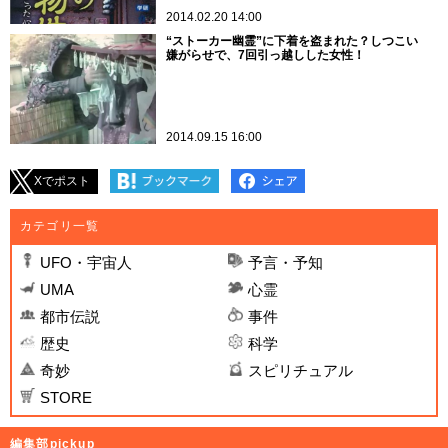
2014.02.20 14:00
“ストーカー幽霊”に下着を盗まれた？しつこい
嫌がらせで、7回引っ越しした女性！
2014.09.15 16:00
Xでポスト
カテゴリ一覧
UFO・宇宙人
予言・予知
UMA
心霊
都市伝説
事件
歴史
科学
奇妙
スピリチュアル
STORE
編集部pickup