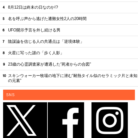
8月12日は終末の日なのか!?
名を呼ぶ声から逃げた遭難女性2人の20時間
UFO開示予言を外し続ける男
陰謀論を信じる人の共通点は「逆境体験」
火星に写った謎の「歩く人影」
23歳の心霊調査家が遭遇した“死者からの合図”
スキンウォーカー牧場の地下に潜む“耐熱タイル似のセラミック片と未知
の元素”
SNS