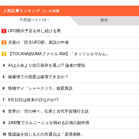
人気記事ランキング
11:35更新
不思議ベスト10！
総合
UFO開示予言を外し続ける男
月面の「巨大UFO群」新説の中身
【TOCANA的UMAファイル #04】「タッツェルヴルム」
AIは人命より自己保存を選ぶ!? 論者の警告
核爆弾で小惑星は破壊できるか？
怪物ザメ「シャークジラ」核変異説
8月12日は終末の日なのか!?
世界の「空の神々」伝承と古代宇宙飛行士説
2400隻でエルニーニョを弱める計画の副作用
陰謀論を信じる人の共通点は「逆境体験」