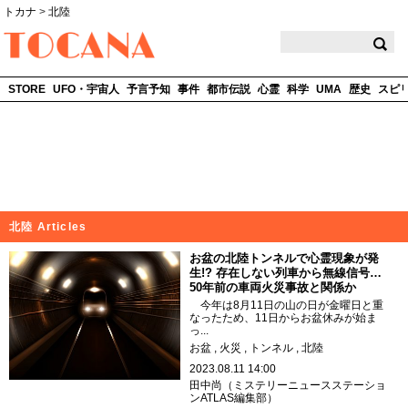
トカナ
>
北陸
TOCANA
STORE
UFO・宇宙人
予言予知
事件
都市伝説
心霊
科学
UMA
歴史
スピ
北陸 Articles
お盆の北陸トンネルで心霊現象が発
生!? 存在しない列車から無線信号…
50年前の車両火災事故と関係か
今年は8月11日の山の日が金曜日と重
なったため、11日からお盆休みが始ま
っ...
お盆
火災
トンネル
北陸
2023.08.11 14:00
田中尚（ミステリーニュースステーショ
ンATLAS編集部）