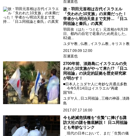
百瀬直也
故・羽田元首相は古代イスラエル
「失われた10支族」の末裔だった！
学者から明治天皇まで支持… 「日ユ
同祖論と秦氏」の真実
羽田孜（はた・つとむ）元首相が8月28
日、都内の自宅で老衰のため死去した。
82歳...
ユダヤ教
仏教
イスラム教
キリスト教
2017.09.09 12:00
百瀬直也
2700年前、淡路島にイスラエルの失
われた10支族がやって来た!? 「日ユ
同祖論」の決定的証拠を歴史研究家
が明かす！
■日本人とユダヤ人に奇妙な共通点多数
今年5月14日はイスラエル“再建
国”69...
ユダヤ人
日ユ同祖論
三種の神器
淡路
島
2017.07.17 16:00
今も絶滅危惧種を“生贄”に捧げる諏
訪大社の謎を徹底解説！ 日ユ同祖論
とも奇妙なリンク
現代の日本において、まだ「生贄の儀