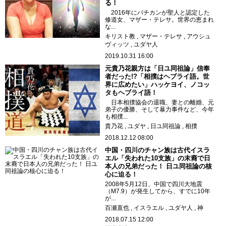
る！
2016年にバチカンが聖人と認定した
修道女、マザー・テレサ。世界の恵まれ
な...
キリスト教
マザー・テレサ
アウシュ
ヴィッツ
ユダヤ人
2019.10.31 16:00
元貴乃花親方は「日ユ同祖論」信奉
者だった!?「相撲はヘブライ語。世
界に広めたい」ハッケヨイ、ノコッ
タもヘブライ語！
日本相撲協会の退職、妻との離婚、元
弟子の優勝、そして暴力事件など、今年
も相撲...
貴乃花
ユダヤ
日ユ同祖論
相撲
2018.12.12 08:00
中国・四川のチャン族は古代イスラ
エル「失われた10支族」の末裔で日
本人の兄弟だった！ 日ユ同祖論の核
心に迫る！
2008年5月12日、中国で四川大地震
（M7.9）が発生してから、すでに10年
が...
百瀬直也
イスラエル
ユダヤ人
神
2018.07.15 12:00