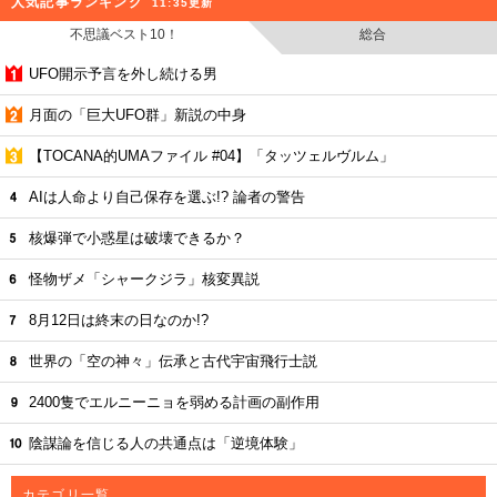
人気記事ランキング
11:35更新
不思議ベスト10！
総合
UFO開示予言を外し続ける男
月面の「巨大UFO群」新説の中身
【TOCANA的UMAファイル #04】「タッツェルヴルム」
AIは人命より自己保存を選ぶ!? 論者の警告
核爆弾で小惑星は破壊できるか？
怪物ザメ「シャークジラ」核変異説
8月12日は終末の日なのか!?
世界の「空の神々」伝承と古代宇宙飛行士説
2400隻でエルニーニョを弱める計画の副作用
陰謀論を信じる人の共通点は「逆境体験」
カテゴリ一覧