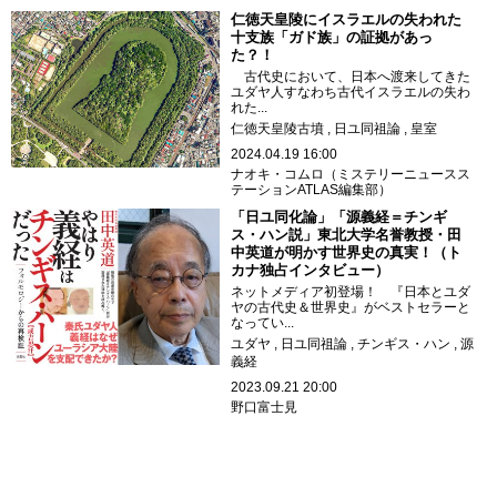
仁徳天皇陵にイスラエルの失われた
十支族「ガド族」の証拠があっ
た？！
古代史において、日本へ渡来してきた
ユダヤ人すなわち古代イスラエルの失わ
れた...
仁徳天皇陵古墳
日ユ同祖論
皇室
2024.04.19 16:00
ナオキ・コムロ（ミステリーニュースス
テーションATLAS編集部）
「日ユ同化論」「源義経＝チンギ
ス・ハン説」東北大学名誉教授・田
中英道が明かす世界史の真実！（ト
カナ独占インタビュー）
ネットメディア初登場！ 『日本とユダ
ヤの古代史＆世界史』がベストセラーと
なってい...
ユダヤ
日ユ同祖論
チンギス・ハン
源
義経
2023.09.21 20:00
野口富士見