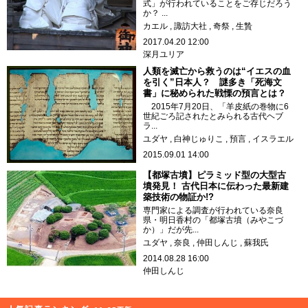
式」が行われていることをご存じだろう
か？ ...
カエル
諏訪大社
奇祭
生贄
2017.04.20 12:00
深月ユリア
人類を滅亡から救うのは“イエスの血
を引く”日本人？ 謎多き「死海文
書」に秘められた戦慄の預言とは？
2015年7月20日、「羊皮紙の巻物に6
世紀ごろ記されたとみられる古代ヘブ
ラ...
ユダヤ
白神じゅりこ
預言
イスラエル
2015.09.01 14:00
【都塚古墳】ピラミッド型の大型古
墳発見！ 古代日本に伝わった最新建
築技術の物証か!?
専門家による調査が行われている奈良
県・明日香村の「都塚古墳（みやこづ
か）」だが先...
ユダヤ
奈良
仲田しんじ
蘇我氏
2014.08.28 16:00
仲田しんじ