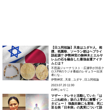
【日ユ同祖論】天皇はユダヤ人、相
撲、祇園祭、ソーラン節はヘブライ
語起源!? 伊勢神宮の御神木とエルサ
レムの石を融合した最強金運アイテ
ムとは？
不思議ジャーナリスト・広瀬学が渋谷ク
ロスFMのラジオ番組のレギュラー出演
者にな...
伊勢神宮
天皇
ユダヤ
日ユ同祖論
2023.07.20 11:00
白神じゅりこ
マザー・テレサと活動していた「は
こぶね組合」坂の上零氏に衝撃イン
タビュー！ 強姦妊娠にも意味、死に
至る病「日本病」の真実について語