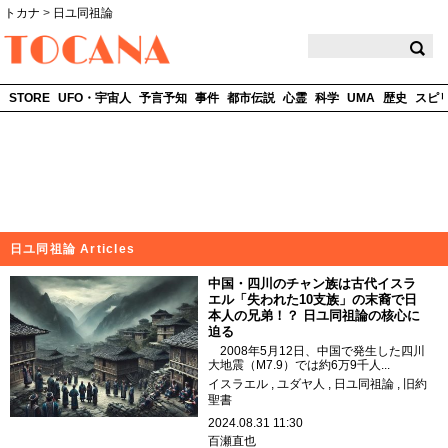
トカナ
>
日ユ同祖論
TOCANA
STORE
UFO・宇宙人
予言予知
事件
都市伝説
心霊
科学
UMA
歴史
スピ
日ユ同祖論 Articles
中国・四川のチャン族は古代イスラ
エル「失われた10支族」の末裔で日
本人の兄弟！？ 日ユ同祖論の核心に
迫る
2008年5月12日、中国で発生した四川
大地震（M7.9）では約6万9千人...
イスラエル
ユダヤ人
日ユ同祖論
旧約
聖書
2024.08.31 11:30
百瀬直也